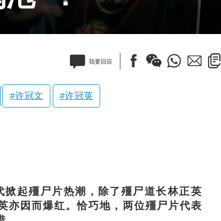
我要回应
许冠文
许冠英
代掀起殭尸片热潮，除了殭尸道长林正英
英亦因而爆红。恰巧地，两位殭尸片代表
惜。