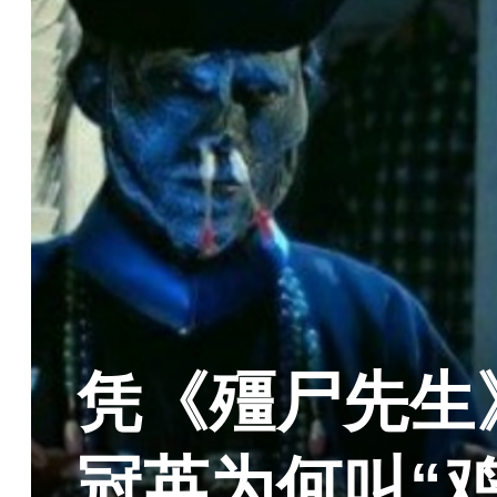
凭《殭尸先生
冠英为何叫“