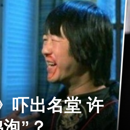
》吓出名堂 许
鸡泡”？