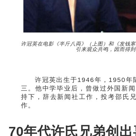
许冠英在电影《半斤八両》（上图）和《发钱寒
引来观众共鸣，因而得到
许冠英出生于1946年，1950
三。他中学毕业后，曾做过外国新闻
持下，辞去新闻社工作，投考邵氏
作。
70年代许氏兄弟创出