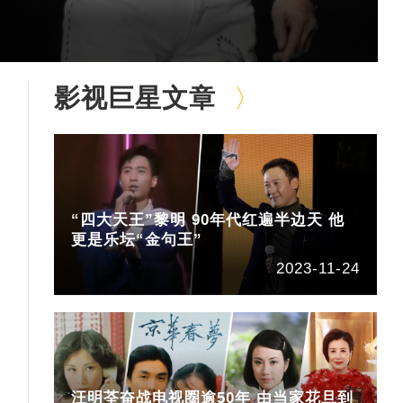
影视巨星文章
“四大天王”黎明 90年代红遍半边天 他
更是乐坛“金句王”
2023-11-24
汪明荃奋战电视圈逾50年 由当家花旦到