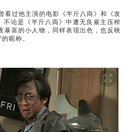
曾看过他主演的电影《半斤八両》和《发
”。不论是《半斤八両》中遭无良雇主压榨
夜暴富的小人物，同样表现出色，也反映
”的昵称。