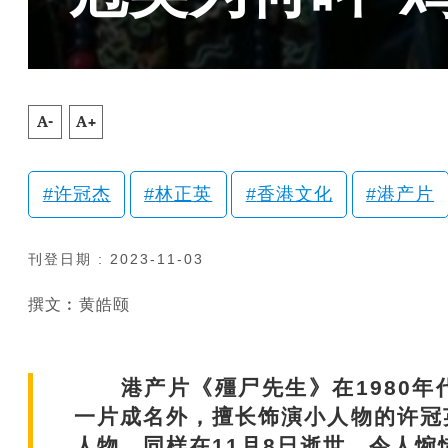
A-
A+
许冠杰
林正英
香港文化
港产片
刊登日期 : 2023-11-03
撰文︰黄皓颐
港产片《殭尸先生》在1980年
一片成名外，擅长饰演小人物的许冠
人物，同样在11月8日逝世，令人惋