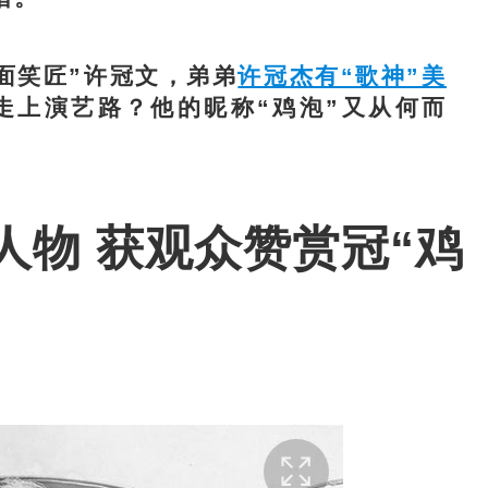
笑匠”许冠文，弟弟
许冠杰有“歌神”美
走上演艺路？他的昵称“鸡泡”又从何而
人物 获观众赞赏冠“鸡