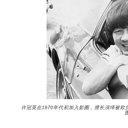
许冠英在1970年代初加入影圈，擅长演绎被