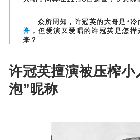
众所周知，许冠英的大哥是“冷面
誉
，但爱演又爱唱的许冠英是怎样
来？
许冠英擅演被压榨小
泡”昵称