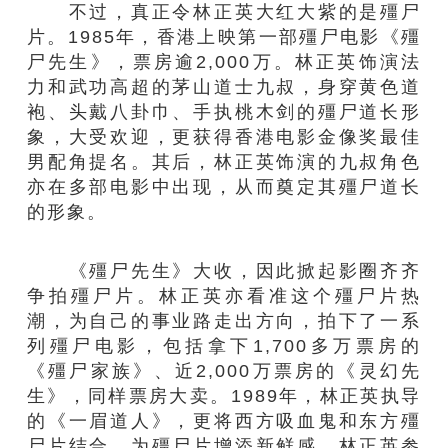
不过，真正令林正英大红大紫的是殭尸
片。1985年，香港上映第一部殭尸电影《殭
尸先生》，票房逾2,000万。林正英饰演法
力和武功高超的茅山道士九叔，身穿黄色道
袍、头戴八卦巾、手执桃木剑的殭尸道长形
象，大受欢迎，更获得香港电影金像奖最佳
男配角提名。其后，林正英饰演的九叔角色
亦在多部电影中出现，从而奠定其殭尸道长
的形象。
《殭尸先生》大收，因此掀起影圈齐齐
争拍殭尸片。林正英亦看准这个殭尸片热
潮，为自己的事业路走出方向，拍下了一系
列殭尸电影，包括拿下1,700多万票房的
《殭尸家族》、近2,000万票房的《灵幻先
生》，同样票房大卖。1989年，林正英执导
的《一眉道人》，更将西方吸血鬼和东方殭
尸片结合，为殭尸片增添新鲜感。林正英参