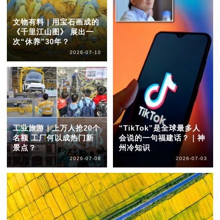
文物有料｜用宝石画成的
《千里江山图》 展出一
次“休养”30年？
2026-07-10
工业旅游｜上万人抢20个
“TikTok”是全球最多人
名额 工厂何以成热门新
会说的一句福建话？｜神
景点？
州冷知识
2026-07-08
2026-07-03