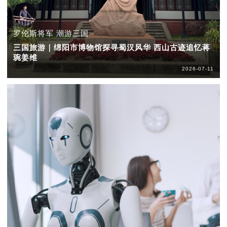
罗伦斯将军 潮游三国
三国旅游｜绵阳市博物馆探寻蜀汉风华 西山古迹追忆蒋
琬姜维
2026-07-11