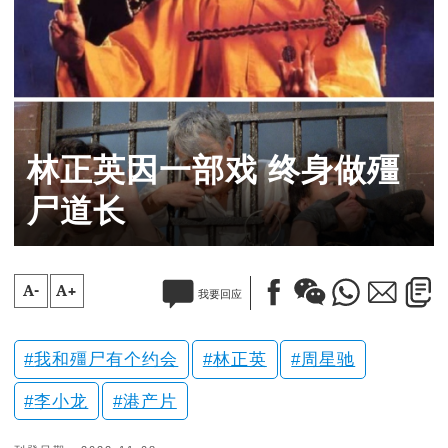
林正英因一部戏 终身做殭
尸道长
A-
A+
我要回应
我和殭尸有个约会
林正英
周星驰
李小龙
港产片