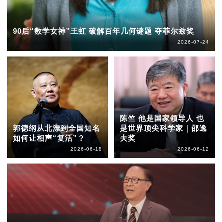
90后“数学女神”王虹 破解百年几何谜题 夺菲尔兹奖
2026-07-24
陈竺 他是国家领导人 也
郭德纲从北漂到全国知名
是世界顶尖科学家｜邵逸
如何让相声“复活”？
夫奖
2026-06-18
2026-06-12