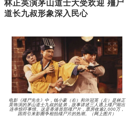
林正英演茅山道士大受欢迎 殭尸
道长九叔形象深入民心
电影《殭尸先生》中，钱小豪（右）和许冠英（左）是林正
英饰演的茅山道士九叔的徒弟，故事讲述三人遇上殭尸闹出
连串惊吓事情。这是香港首部殭尸片，票房收逾2,000万，
因而引来影圈争相拍殭尸片的热潮。（网上图片）