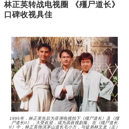
林正英转战电视圈 《殭尸道长》
口碑收视具佳
1995年，林正英先后为亚洲电视拍下《殭尸道长》及《殭
尸道长II》，大受欢迎，成为高收视剧集。在《殭尸道长
II》中，林正英饰演茅山道长毛小方，与徒弟林文龙（左）