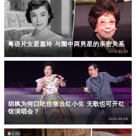
粤语片女星嘉玲 与圈中两男星的亲密关系
2022-11-23
胡枫为何口吃也做当红小生 无歌也可开红
馆演唱会？
2022-08-06
2:25