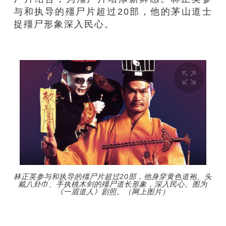
与和执导的殭尸片超过20部，他的茅山道士
捉殭尸形象深入民心。
林正英参与和执导的殭尸片超过20部，他身穿黄色道袍、头
戴八卦巾、手执桃木剑的殭尸道长形象，深入民心。图为
《一眉道人》剧照。（网上图片）