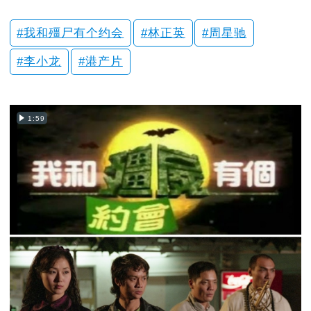
我和殭尸有个约会
林正英
周星驰
李小龙
港产片
1:59