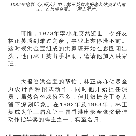
1982年电影《人吓人》中，林正英首次扮老装饰演茅山道
士。右为洪金宝。（网上图片）
可惜，1973年李小龙突然逝世，令好友
林正英感到难过之余，事业上亦停滞不前。
这时候洪金宝组成的洪家班开始在影圈闯出
头，他向林正英出手相助，邀请他加入洪家
班。
为报答洪金宝的帮忙，林正英亦倾尽全
力设计各种招式动作，同时他开始担任演
员，虽然角色戏份不多，但其敏捷身手令人
留下深刻印象。在1982年及1983年，林正
英成为第二届和第三届香港电影金像奖最佳
动作指导奖的得主之一，实至名归。