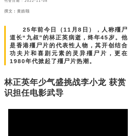
刊登日期 : 2022-11-08
撰文︰黄皓颐
25年前今日（11月8日），人称殭尸
道长“九叔”的林正英病逝，终年45岁。他
是香港殭尸片的代表性人物，其开创结合
功夫片和喜剧元素的灵异殭尸片，更在
1980年代掀起了殭尸片热潮。
林正英年少气盛挑战李小龙 获赏
识担任电影武导