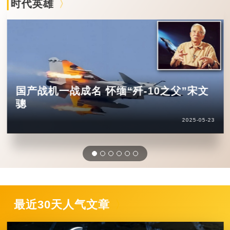
时代英雄
国产战机一战成名 怀缅“歼-10之父”宋文
骢
2025-05-23
最近30天人气文章