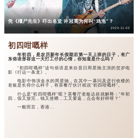
凭《殭尸先生》吓出名堂 许冠英为何叫“鸡泡”？
2023-11-03
初四咁嘅样
年初四，是农历新年长假期后第一天上班的日子，有广
东俗语形容这一天打工仔的心情，你知道是什么吗？
“初四咁嘅样”这句俗语是来自昔日周星驰主演的贺岁电
影《行运一条龙》。
电影中饰演金水的周星驰，在其中一幕问及进行收楼的
老板是长得什么样子，有茶餐厅伙计就说“初四咁嘅样”。
什么是“初四咁嘅样”呢？茶餐厅老板达叔就解释：“年初
四，假又放完，钱又使晒，工又要返，点会有好样呀？”
一般而言，香港...