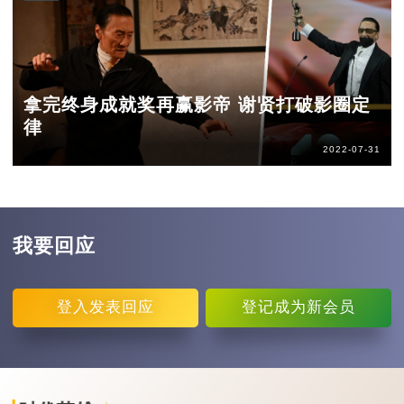
拿完终身成就奖再赢影帝 谢贤打破影圈定
律
2022-07-31
我要回应
登入
发表回应
登记
成为新会员