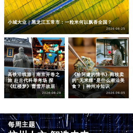
小城大业｜黑龙江五常市：一粒米何以飘香全国？
2026-06-25
高铁沿线游｜南京开卷之
《给阿嬷的情书》南枝卖
旅 赴古代科举考场 探
的“无米粿”是什么潮汕美
《红楼梦》曹雪芹故居
食？｜神州冷知识
2026-06-28
2026-06-05
每周主题