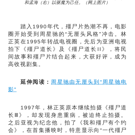
和孟海（右）以驱魔为己任。（网上图片）
踏入1990年代，殭尸片热潮不再，电影
圈开始受到周星驰的“无厘头风格”冲击。林
正英在1995年转战电视圈，先后为亚洲电视
拍下《殭尸道长》及《殭尸道长II》，将民
间故事和殭尸片结合起来，大获好评，成为
高收视剧集。
延伸阅读：
周星驰由无厘头到“周星驰电
影”
1997年，林正英原本继续拍摄《殭尸道
长Ⅲ》，却发现身患重病，被迫终止拍摄。
之后亚视为纪念他，拍了《我和殭尸有个约
会》，在首集播映时，特意显示向“一代殭尸