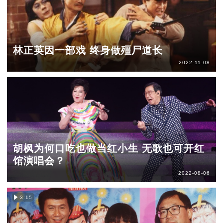
林正英因一部戏 终身做殭尸道长
2022-11-08
胡枫为何口吃也做当红小生 无歌也可开红
馆演唱会？
2022-08-06
3:15