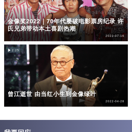
金像奖2022｜70年代屡破电影票房纪录 许
氏兄弟带动本土喜剧热潮
2022-07-16
2:25
曾江逝世 由当红小生到金像绿叶
2022-04-28