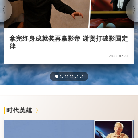
拿完终身成就奖再赢影帝 谢贤打破影圈定
律
2022-07-31
时代英雄