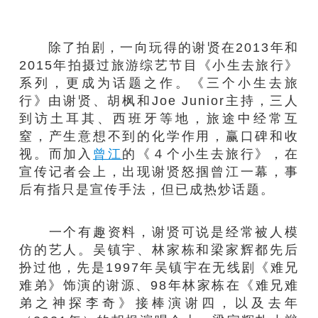
除了拍剧，一向玩得的谢贤在2013年和
2015年拍摄过旅游综艺节目《小生去旅行》
系列，更成为话题之作。《三个小生去旅
行》由谢贤、胡枫和Joe Junior主持，三人
到访土耳其、西班牙等地，旅途中经常互
窒，产生意想不到的化学作用，赢口碑和收
视。而加入
曾江
的《４个小生去旅行》，在
宣传记者会上，出现谢贤怒掴曾江一幕，事
后有指只是宣传手法，但已成热炒话题。
一个有趣资料，谢贤可说是经常被人模
仿的艺人。吴镇宇、林家栋和梁家辉都先后
扮过他，先是1997年吴镇宇在无线剧《难兄
难弟》饰演的谢源、98年林家栋在《难兄难
弟之神探李奇》接棒演谢四，以及去年