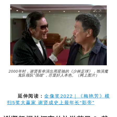
2000年时，谢贤客串演出周星驰的《少林足球》，饰演魔
鬼队领队“强雄”，尽显奸人本色。（网上图片）
延伸阅读：
金像奖2022｜《梅艳芳》横
扫5奖大赢家 谢贤成史上最年长“影帝”