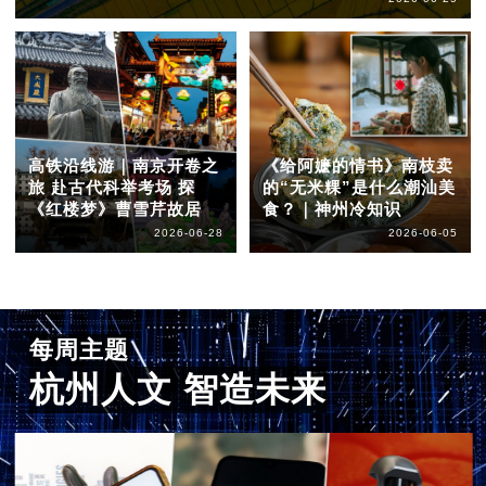
高铁沿线游｜南京开卷之
《给阿嬷的情书》南枝卖
旅 赴古代科举考场 探
的“无米粿”是什么潮汕美
《红楼梦》曹雪芹故居
食？｜神州冷知识
2026-06-28
2026-06-05
每周主题
杭州人文 智造未来