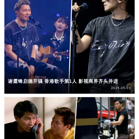
谢霆锋启德开骚 香港歌手第1人 影视商界齐头并进
2025-05-01