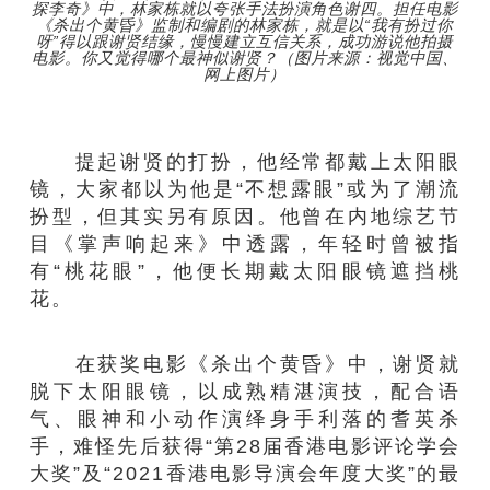
探李奇》中，林家栋就以夸张手法扮演角色谢四。担任电影
《杀出个黄昏》监制和编剧的林家栋，就是以“我有扮过你
呀”得以跟谢贤结缘，慢慢建立互信关系，成功游说他拍摄
电影。你又觉得哪个最神似谢贤？（图片来源：视觉中国、
网上图片）
提起谢贤的打扮，他经常都戴上太阳眼
镜，大家都以为他是“不想露眼”或为了潮流
扮型，但其实另有原因。他曾在内地综艺节
目《掌声响起来》中透露，年轻时曾被指
有“桃花眼”，他便长期戴太阳眼镜遮挡桃
花。
在获奖电影《杀出个黄昏》中，谢贤就
脱下太阳眼镜，以成熟精湛演技，配合语
气、眼神和小动作演绎身手利落的耆英杀
手，难怪先后获得“第28届香港电影评论学会
大奖”及“2021香港电影导演会年度大奖”的最