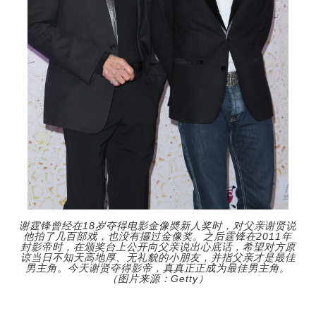
谢霆锋曾经在18岁夺得电影金像奬新人奖时，对父亲谢贤说
他拍了几百部戏，也没有攞过金像奖。之后霆锋在2011年
封影帝时，在颁奖台上公开向父亲说出心底话，希望对方原
谅当日不知天高地厚、无礼貌的小朋友，并指父亲才是最佳
男主角。今天谢贤夺得影帝，真真正正成为最佳男主角。
（图片来源：Getty）