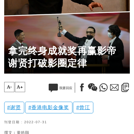
拿完终身成就奖再赢影帝
谢贤打破影圈定律
A-
A+
我要回应
谢贤
香港电影金像奖
曾江
刊登日期 : 2022-07-31
撰文︰黄皓颐