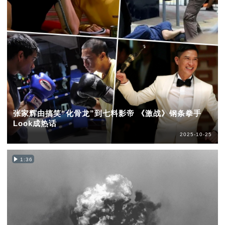
张家辉由搞笑“化骨龙”到七料影帝 《激战》钢条拳手
Look成热话
2025-10-25
1:36