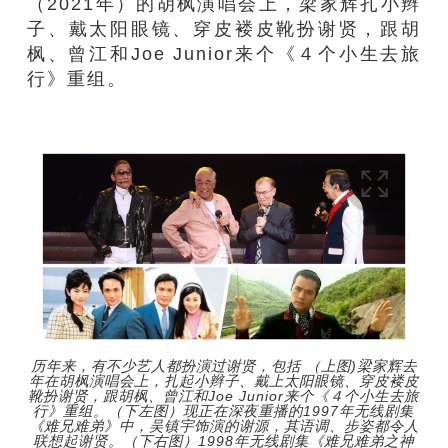
（2021年）的胡枫演唱会上，梁家辉扎小辫
子、戴太阳眼镜、穿皮褛皮靴扮谢贤，跟胡
枫、曾江和Joe Junior来个《４个小生去旅
行》重组。
历年来，有不少艺人都扮演过谢贤，包括 （上图)梁家辉去
年在胡枫演唱会上，扎起小辫子、戴上太阳眼镜、穿皮褛皮
靴扮谢贤，跟胡枫、曾江和Joe Junior来个《４个小生去旅
行》重组。（下左图）现正在深夜重播的1997年无线剧集
《难兄难弟》中，吴镇宇饰演的谢源，其语调、步姿都令人
联想起谢贤。（下右图）1998年无线剧集《难兄难弟之神