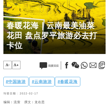
春暖花海｜云南最美油菜
花田 盘点罗平旅游必去打
卡位
A-
A+
我要回应
中国旅游
云南旅游
春暖花海
刊登日期 : 2022-02-17
编辑︰流萤
撰文︰龙在思