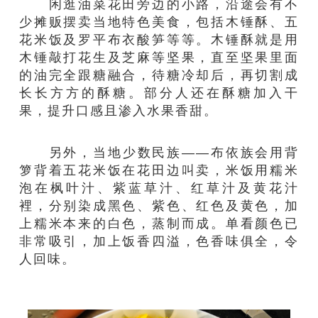
闲逛油菜花田旁边的小路，沿途会有不
少摊贩摆卖当地特色美食，包括木锤酥、五
花米饭及罗平布衣酸笋等等。木锤酥就是用
木锤敲打花生及芝麻等坚果，直至坚果里面
的油完全跟糖融合，待糖冷却后，再切割成
长长方方的酥糖。部分人还在酥糖加入干
果，提升口感且渗入水果香甜。
另外，当地少数民族——布依族会用背
箩背着五花米饭在花田边叫卖，米饭用糯米
泡在枫叶汁、紫蓝草汁、红草汁及黄花汁
裡，分别染成黑色、紫色、红色及黄色，加
上糯米本来的白色，蒸制而成。单看颜色已
非常吸引，加上饭香四溢，色香味俱全，令
人回味。