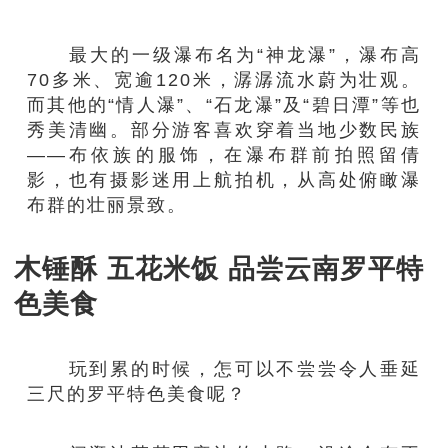
最大的一级瀑布名为“神龙瀑”，瀑布高
70多米、宽逾120米，潺潺流水蔚为壮观。
而其他的“情人瀑”、“石龙瀑”及“碧日潭”等也
秀美清幽。部分游客喜欢穿着当地少数民族
——布依族的服饰，在瀑布群前拍照留倩
影，也有摄影迷用上航拍机，从高处俯瞰瀑
布群的壮丽景致。
木锤酥 五花米饭 品尝云南罗平特
色美食
玩到累的时候，怎可以不尝尝令人垂延
三尺的罗平特色美食呢？