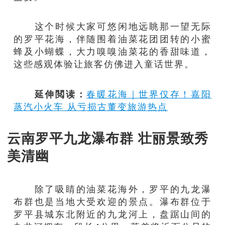
这个时候大家可悠闲地远眺那一望无际
的罗平花海，伴随围着油菜花团团转的小蜜
蜂及小蝴蝶，大力嗅嗅油菜花的香甜味道，
这些感观体验让旅客仿佛进入童话世界。
延伸閲读：
春暖花海｜世界仅存！嘉阳
蒸汽小火车 从亏损古董变旅游热点
云南罗平九龙瀑布群 壮丽景致秀
美清幽
除了吸睛的油菜花海外，罗平的九龙瀑
布群也是当地大受欢迎的景点。瀑布群位于
罗平县城东北附近的九龙河上，盘踞山间的