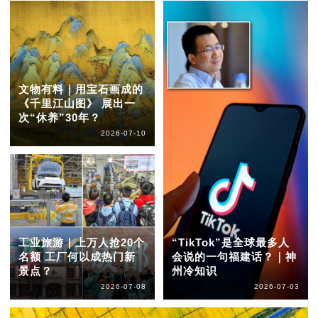
文物有料｜用宝石画成的
《千里江山图》 展出一
次“休养”30年？
2026-07-10
工业旅游｜上万人抢20个
“TikTok”是全球最多人
名额 工厂何以成热门新
会说的一句福建话？｜神
景点？
州冷知识
2026-07-08
2026-07-03