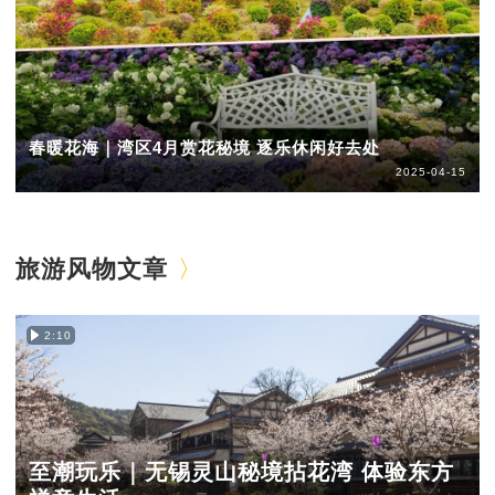
春暖花海｜湾区4月赏花秘境 逐乐休闲好去处
2025-04-15
旅游风物文章
2:10
至潮玩乐｜无锡灵山秘境拈花湾 体验东方