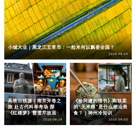
小城大业｜黑龙江五常市：一粒米何以飘香全国？
2026-06-25
高铁沿线游｜南京开卷之
《给阿嬷的情书》南枝卖
旅 赴古代科举考场 探
的“无米粿”是什么潮汕美
《红楼梦》曹雪芹故居
食？｜神州冷知识
2026-06-28
2026-06-05