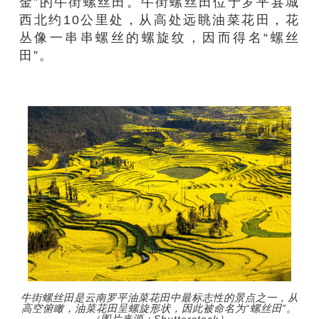
金”的牛街螺丝田。牛街螺丝田位于罗平县城
西北约10公里处，从高处远眺油菜花田，花
丛像一串串螺丝的螺旋纹，因而得名“螺丝
田”。
牛街螺丝田是云南罗平油菜花田中最标志性的景点之一，从
高空俯瞰，油菜花田呈螺旋形状，因此被命名为“螺丝田”。