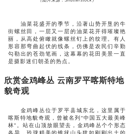
（图片来源：Shutterstock）
油菜花盛开的季节，沿著山势开垦的牛
街螺丝田，一层又一层的油菜花开得璀璨艳
丽，从高处俯瞰就像螺丝钉上的纹理。有人
形容那弯曲起伏的线条，仿佛是农民们辛勤
勾勒出的苍劲笔画，这幕幕的花田美景一直
是摄影迷们朝圣的热点。
欣赏金鸡峰丛 云南罗平喀斯特地
貌奇观
金鸡峰丛位于罗平县城东北，这里属于
喀斯特地貌奇观，曾被名列“中国五大最美峰
林”。站在山顶放眼望去，金鸡峰丛个个形态
各异，玲珑精美的锥状山头犹如刚刚出土的