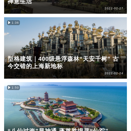
禅意生活
2022-02-27
1:36
型格建筑｜400级悬浮森林“天安千树” 古
今交错的上海新地标
2022-02-24
1:50