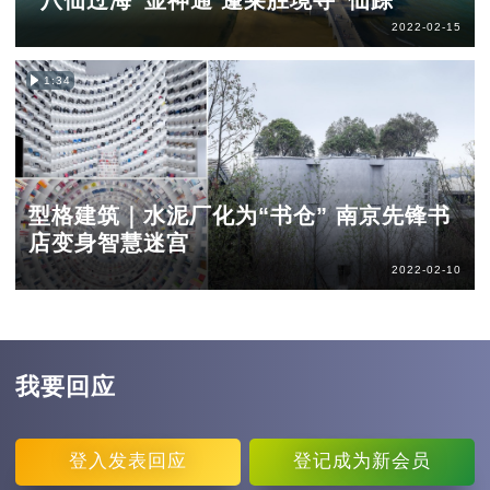
“八仙过海”显神通 蓬莱胜境寻“仙踪”
2022-02-15
1:34
型格建筑｜水泥厂化为“书仓” 南京先锋书
店变身智慧迷宫
2022-02-10
我要回应
登入
发表回应
登记
成为新会员