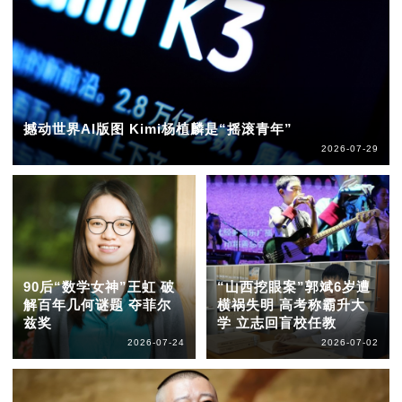
撼动世界AI版图 Kimi杨植麟是“摇滚青年”
2026-07-29
90后“数学女神”王虹 破
“山西挖眼案”郭斌6岁遭
解百年几何谜题 夺菲尔
横祸失明 高考称霸升大
兹奖
学 立志回盲校任教
2026-07-24
2026-07-02