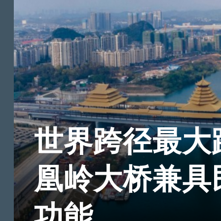
世界跨径最大
凰岭大桥兼具
功能