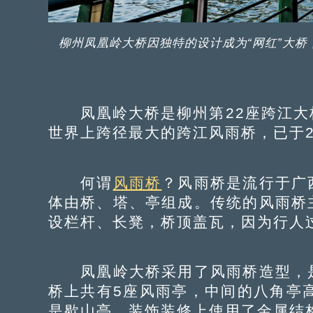
柳州凤凰岭大桥因独特的设计成为“网红”大桥，
凤凰岭大桥是柳州第22座跨江大桥，
世界上跨径最大的跨江风雨桥，已于20
何谓
风雨桥
？风雨桥是流行于广
体由桥、塔、亭组成。传统的风雨桥
设栏杆、长凳，桥顶盖瓦，因为行人
凤凰岭大桥采用了风雨桥造型，是
桥上共有5座风雨亭，中间的八角亭
是歇山亭，装饰装修上使用了金属结