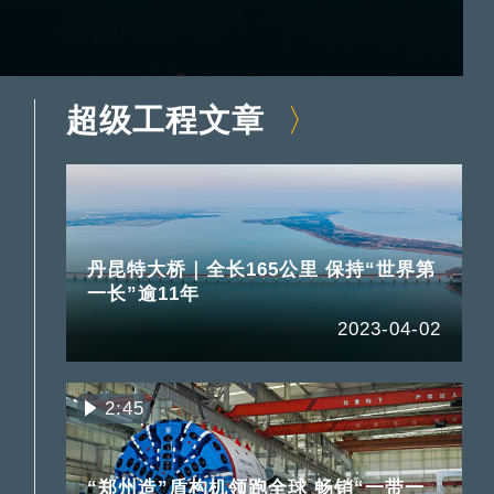
超级工程文章
丹昆特大桥｜全长165公里 保持“世界第
一长”逾11年
2023-04-02
2:45
“郑州造”盾构机领跑全球 畅销“一带一