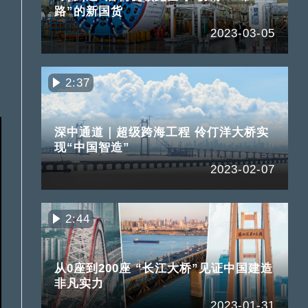
路”的新国货
2023-03-05
2:37
深中通道｜超级跨海工程 伶仃洋大桥实
现“中国智造”
2023-02-07
2:44
从0座到200座 “长江大桥”见证中国建造
非凡实力
2023-01-31