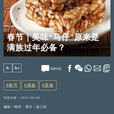
春节｜美味“马仔”原来是
满族过年必备？
A-
A+
我要回应
春节
满族
美食
刊登日期 : 2022-02-04
编辑︰闻华
撰文︰赵三好