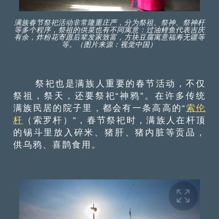
满族春节祭祀活动非常隆重庄严，分为祭祖、祭神、祭神杆
等多个程序，祭祖的供菜也有不同寓意：过油鲤鱼代表吉庆
有余，炸粉花寄愿后辈发家致富，方块豆腐寓意福寿无疆等
等。（图片来源：视觉中国）
祭祀也是满族人重要的春节活动，不仅
祭祖，祭天，还要祭祀“神鸦”。在许多传统
满族民居的院子里，都会有一条高高的“
索伦
杆
（索罗杆）”，春节祭祀时，满族人在杆顶
的锡斗里放入碎米、猪肝、猪内脏等贡品，
供乌鸦、喜鹊食用。