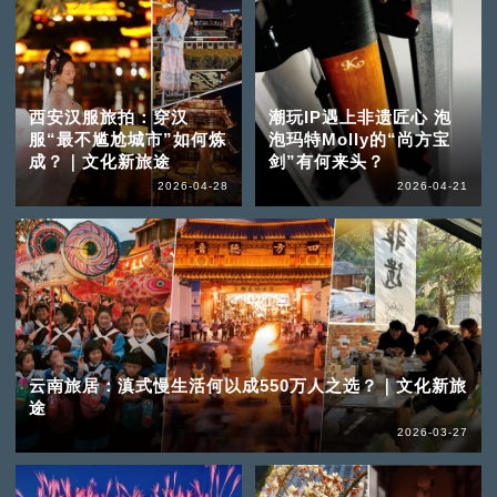
西安汉服旅拍：穿汉
潮玩IP遇上非遗匠心 泡
服“最不尴尬城市”如何炼
泡玛特Molly的“尚方宝
成？｜文化新旅途
剑”有何来头？
2026-04-28
2026-04-21
云南旅居：滇式慢生活何以成550万人之选？｜文化新旅
途
2026-03-27