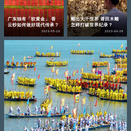
广东独有「软黄金」 香
雕出大千世界 莆田木雕
云纱如何做好现代传承？
怎样打破世界纪录？
2023-05-10
2023-04-26