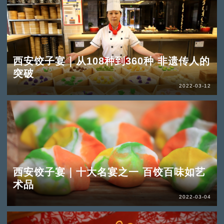
西安饺子宴｜从108种到360种 非遗传人的
突破
2022-03-12
西安饺子宴｜十大名宴之一 百饺百味如艺
术品
2022-03-04