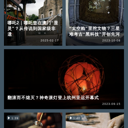
哪吒2｜哪吒曾在澳门“显
灵”？从传说到国家级非
“太空舱”里挖文物？三星
遗
堆考古“黑科技”开创先河
2025-02-17
2023-10-08
翻滚而不熄灭？神奇滚灯登上杭州亚运开幕式
2023-09-15
1:39
1:40