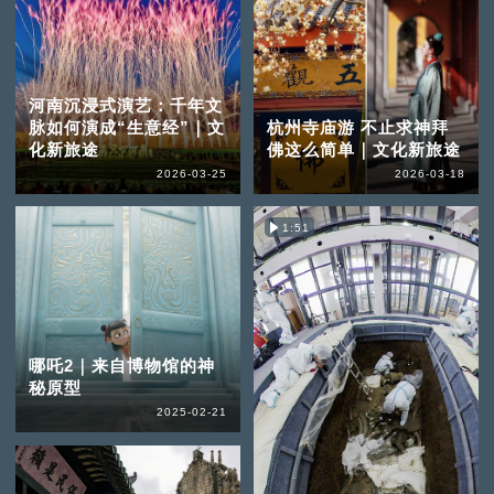
河南沉浸式演艺：千年文
脉如何演成“生意经”｜文
杭州寺庙游 不止求神拜
化新旅途
佛这么简单｜文化新旅途
2026-03-25
2026-03-18
1:51
哪吒2｜来自博物馆的神
秘原型
2025-02-21