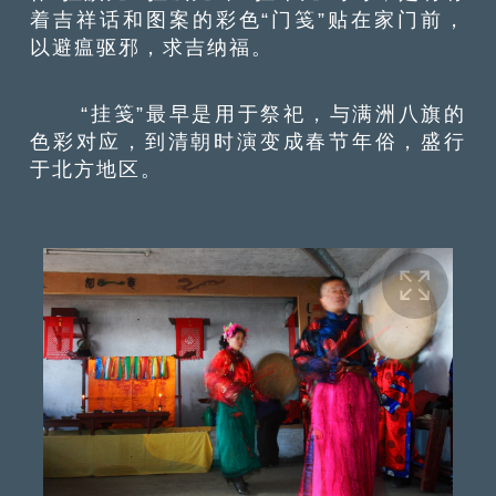
着吉祥话和图案的彩色“门笺”贴在家门前，
以避瘟驱邪，求吉纳福。
“挂笺”最早是用于祭祀，与满洲八旗的
色彩对应，到清朝时演变成春节年俗，盛行
于北方地区。