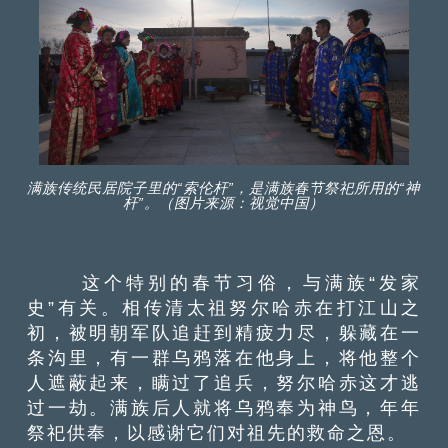
满族传统民居院子里的“索伦杆”，是满族春节祭祀所用的“神
杆”。（图片来源：视觉中国）
这个特别的春节习俗，与满族“发家
史”有关。相传清太祖努尔哈赤在打江山之
初，被明朝军队追赶到精疲力尽，躲藏在一
条沟里，有一群乌鸦落在他身上，将他整个
人遮蔽起来，瞒过了追兵，努尔哈赤这才逃
过一劫。满族后人就将乌鸦奉为神鸟，年年
祭祀供奉，以感谢它们对祖先的救命之恩。