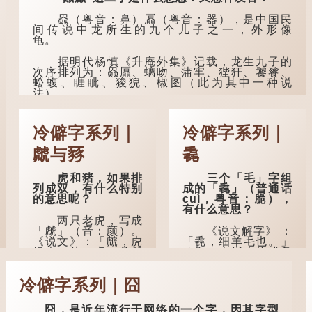
尽养...
与枕头接触的地方。
赑（粤音：鼻）屭（粤音：器），是中国民
间传说中龙所生的九个儿子之一，外形像
民间流传有一种
龟。
说法，人会将一些不
欲为人所知的记忆藏
据明代杨慎《升庵外集》记载，龙生九子的
于颈后之处。如果忽
次序排列为：赑屭、螭吻、蒲牢、狴犴、饕餮、
然吐真言，就好像被
蚣蝮、睚眦、狻猊、椒图（此为其中一种说
不明东西（如鬼魂）
法）。
在后脑拍了一下，藏
在脑中的秘密便脱口
龙九子外形与能力各有不同，其中，赑屭原
而出。
形像龟，因为能负重，多作为碑座，有“碑下...
冷僻字系列｜
冷僻字系列｜
因此...
虤与豩
毳
虎和猪，如果排
三个「毛」字组
列成双，有什么特别
成的「毳」（普通话
的意思呢？
cuì，粤音：脆），
有什么意思？
两只老虎，写成
「虤」（音：颜）。
《说文解字》 ：
《说文》：「虤，虎
「毳，细羊毛也。」
怒也。从二虎。凡虤
「毳」本指人体或鸟
之属皆从虤。」代表
兽的毛发，或由毛织
老虎发怒的样子。唐
成的制品。
冷僻字系列｜囧
人诗中亦有「求闲未
得闲，众诮瞋虤虤」
人体表面，例如
之句，意思是众人的
手臂等部位生长的细
囧，是近年流行于网络的一个字，因其字型