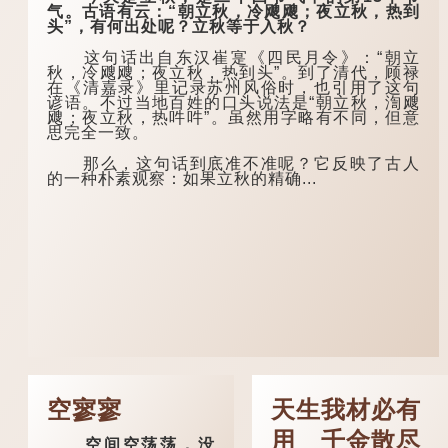
气。古语有云：“朝立秋，冷飕飕；夜立秋，热到
头”，有何出处呢？立秋等于入秋？
这句话出自东汉崔寔《四民月令》：“朝立
秋，冷飕飕；夜立秋，热到头”。到了清代，顾禄
在《清嘉录》里记录苏州风俗时，也引用了这句
谚语。不过当地百姓的口头说法是“朝立秋，渹飕
飕；夜立秋，热吽吽”。虽然用字略有不同，但意
思完全一致。
那么，这句话到底准不准呢？它反映了古人
的一种朴素观察：如果立秋的精确...
空寥寥
天生我材必有
用 千金散尽
空间空荡荡，没