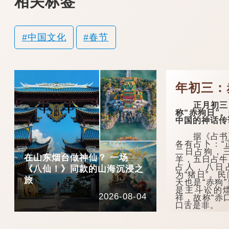
相关标签
中国文化
春节
年初三：
正月初三，
称“赤狗日”
中国的神话传
据《占书》
各有占卜：“
二日占狗，
在山东烟台做神仙？ 一场
羊，五日占牛
占人，八日
《八仙！》同款的山海沉浸之
为“猪日”。
旅
天也是“赤狗
是主斗讼的
2026-08-04
祥，故称“赤
口舌是非。
在古代农耕
地神灵有着...