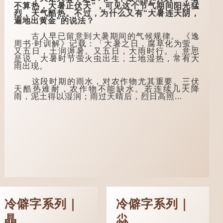
生感慨自己虽贵为读
泪」或「不见亲棺不
不算热，大暑正伏天”，可见这个节气期间阳光猛
书人，但一直未能考
下泪」，出自明朝兰
烈，天气酷热。不过，为什么又有“大暑连天阴，
取功名，仍然贫困，
陵笑笑生所著的《金
遍地出黄金”的说法？
感到十分落泊。于
瓶梅词话》第九十八
是，道士拿出一个青
回。原意是指人未亲
古人早已留意到大暑期间的气候规律。 《逸
瓷枕头，让卢姓书生
眼见到亲人棺木，便
周书·时训解》记载：「大暑之日，腐草化为萤。
睡一睡，便能满足他
不会真正感到悲伤；
又五日，土润溽暑。又五日，大雨时行。」意思
希望得到荣华富贵的
后来引申为比喻人执
是说，大暑时节萤火虫出生，土地湿热，常有大
愿望。
迷不悟，不到彻底失
雨出现。
败，便不肯罢休。
这时，...
这段时期的雨水，对农作物尤其重要。三伏
许多人对这上半
天酷热难耐，农作物不能缺水。若连续几天降
句耳熟能详，但它其
雨，泥土得以湿润；雨过天晴后，烈日高照...
实还有下半句——
「不到黄河心不
死」...
冷僻字系列｜
冷僻字系列｜
瞐
尛