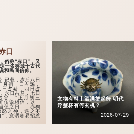
赤口
俗称“赤口”，又
。这一名称源于古代
说和民间信仰。
记载，岁后八日
正月初一日占鸡，
三日占猪，四日占
，六日占马，七日
占谷。”正月初三
文物有料丨酒满蟹起舞 明代
民间传说相信，这一
浮蟹杯有何玄机？
”当值之日——赤狗
熛怒之神，遇之不
2026-07-29
口”，意谓容易招惹
社会，人们对天