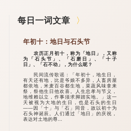
每日一词文章
年初十：地日与石头节
农历正月初十，称为「地日」，又称
为「石头节」、「石磨日」、「十子
日」、「石不动」，为什么呢？
民间流传歌谣：「年初十，地生日，
有天还有地，比是爷娘不多异，人畜房屋
都依地，米麦百谷都生地，菜蔬风味拿来
祭，祭他生日他欢喜。人生忠孝与节义，
地维赖以立，作事须求脚踏实地。」这一
天被视为大地的生日，也是石头的生日
——因「十」与「石」同音，故以初十为
石头神诞辰。人们通过「地日」的庆祝，
表达对土地的尊...