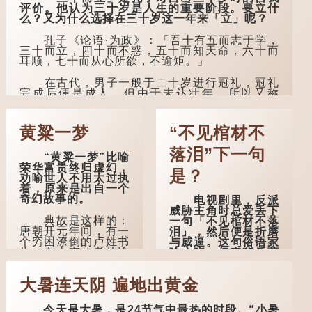
评价。他认为三十岁是人生的重要阶段。要立什
么？又为什么选择在三十岁这一年来「立」呢？
孔子《论语·为政》：「吾十有五而志于学，
三十而立，四十而不惑，五十而知天命，六十而
耳顺，七十而从心所欲，不逾矩。」
在古代，男子一般于二十岁进行冠礼，冠礼
完成后便是成人，但由于未达壮年，所以又称
「弱冠」。 《礼记·曲礼》明确记载：「人生十年
曰幼，学；二十曰弱，冠；三十曰壮，有室。」
这说明三十岁...
黄粱一梦
“不见棺材不
落泪”下一句
“黄粱一梦”比喻
荣华富贵终归虚幻，
是？
劝喻世人不用太过执
着，原来是出自一个
奇幻故事的。
电视剧里，反派
威胁主角时总爱丢下
典故是这样的：
一句「不见棺材不落
唐朝开元年间，有一
泪」，然后便是折磨
个穷困潦倒的卢姓书
与威逼。这句俗语家
生，在上京赴考的途
喻户晓，但它背后藏
中经过一间旅店休
着怎样的故事呢？
息，碰巧遇到一位道
大暑连天阴 遍地出黄金
士，两人畅谈甚欢。
「不见棺材不落
泪」的原句，有说法
言谈间，卢姓书
是「不见棺材不下
今天是大暑，是24节气中最热的时段。“小暑