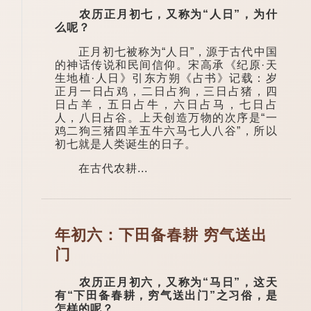
农历正月初七，又称为“人日”，为什
么呢？
正月初七被称为“人日”，源于古代中国
的神话传说和民间信仰。宋高承《纪原·天
生地植·人日》引东方朔《占书》记载：岁
正月一日占鸡，二日占狗，三日占猪，四
日占羊，五日占牛，六日占马，七日占
人，八日占谷。上天创造万物的次序是“一
鸡二狗三猪四羊五牛六马七人八谷”，所以
初七就是人类诞生的日子。
在古代农耕...
年初六：下田备春耕 穷气送出
门
农历正月初六，又称为“马日”，这天
有“下田备春耕，穷气送出门”之习俗，是
怎样的呢？