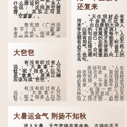
什么摆设时，广东人
还复来
会说：「这间房空撩
撩。」其实正写是
「空寥寥」。
"天生我材必有
用，千金散尽还复
詹宪慈《广州语
来"，出自唐朝大诗人
本字》云：「寥寥
李白的《将进酒》。
者，空也。俗读寥，
这两句诗寓意每个人
若醋馏鱼之馏。」这
都有自己的才能，必
个字在古代已经出
有用处，在失意时不
现。徐铉与段玉裁的
必气馁，即使千金耗
《说文》注本中，
尽，也可重来，是人
大夿夿
「寥」是「廫」的篆
生低潮时激励向上的
形，解作空渺、空
名句。
有没有听过有人
虚。如《列仙传·安期
说：“大拿拿十万
先生》载琊阜老人故
原诗写道："人生
蚊”呢？很多人以为
事，以「寥寥安期，
得意须尽欢，莫使金
是“拿拿”，原来正确
虚质高清」形容空虚
樽空对月。天生我材
应该写成“夿夿”。
无所事事。
必有用，千金散尽还
复来。烹羊宰牛且为
有没有听过有人
唐代《艺文类
乐，会须一饮三百
说：「大拿拿十万
聚》引晋孙绰《表哀
杯。" 意思是说：上天
蚊」呢？很多人以为
诗》：「寥寥空堂，
给了我才能，必然有
是「拿拿」，原来正
寂寂响户」...
用到的地方；即使千
确应该写成「夿
金散去，也终会重新
夿」。
得到。
大暑运金气 荆扬不知秋
在詹宪慈《广州
李白作此诗时，
语本字》：「夿夿
大约是天宝十一年。
进入大暑，天气变得非常炎热。古诗中不乏
者，形容物之大也。