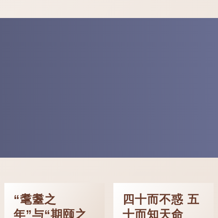
“耄耋之
四十而不惑 五
年”与“期颐之
十而知天命