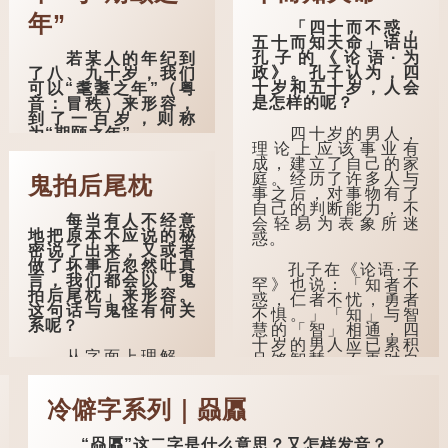
年”
「四十而不惑，
五十而知天命」语出
孔子的《论语·为
若某人的年纪到
政》。孔子认为，四
了八、九十岁，我们
十岁和五十岁，人会
可以“耄耋之年”（粤
是怎样的呢？
音：冒秩）来形容，
到了一百岁，则称
四十岁的男人，
为“期颐之年”。
理论上应该事业有
成，建立了自己的家
"耄"指两鬓斑白的
庭。经历了许多人与
老人家，亦含有思想
鬼拍后尾枕
事之后，对事物有了
紊乱的意思；"耋"更有
自己的判断能力，不
跌倒的意思，也是用
每当有人不经意
会轻易为表象所迷
来形容老人家的。
地把原本不应说的秘
惑。
密说了出来，又或者
曹操《对酒歌》
做了坏事后忽然吐真
孔子在《论语·子
就曾写道："耄耋皆得
言，我们都会以「鬼
罕》也说：「知者不
以寿终，恩泽广及草
拍后尾枕」来形容。
惑，仁者不忧，勇者
木昆虫。"
这句话与鬼怪有何关
不惧。」「知」与智
系呢？
慧的「智」相通，四
到了一百岁呢？
十岁的男人应已累积
从字面上理解，
足够智慧，不再对自
那么就可以称
「后尾枕」的本字应
己的人生感到困惑、
为"期颐"。 《礼记.曲
为「䪴」（普通话：
忧虑与恐惧。
礼上》："百年曰期
zhěn，与「枕」同
冷僻字系列｜赑屭
颐。"郑玄注："期，犹
音）。 《说文解
到了五十岁，...
要也；颐，养也。不
字》：「䪴，项枕
知衣服食味，孝子要
“赑屭”这二字是什么意思？又怎样发音？
也。」意思是头后部