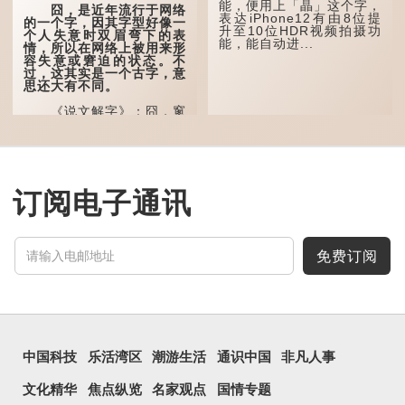
能，便用上「瞐」这个字，
宙等，形容政治清明，天下
囧，是近年流行于网络
表达iPhone12有由8位提
太平！
的一个字，因其字型好像一
升至10位HDR视频拍摄功
个人失意时双眉弯下的表
能，能自动进...
“天空朤朤，任鸟儿高
情，所以在网络上被用来形
飞。”也是指天清气明，鸟
容失意或窘迫的状态。不
儿可高飞。
过，这其实是一个古字，意
思还大有不同。
“朤朤脆脆”就是形容办
事爽快干脆。我...
《说文解字》：囧，窻
牖丽廔闿明。象形。囧，本
义是透光通明的窗户，跟
「囱」一样都是「窗」的象
形字。甲骨文中又用作地
名，古书中的「黍于囧」表
示在囧地种黍。
订阅电子通讯
这个古字十分少用，直
至21世纪，网络上开始流
行表情符号，这个字也被网
民当做表情符号来用。
免费订阅
囧字的「八」像一对委
屈的八字眉模样，「口」像
惊讶、...
中国科技
乐活湾区
潮游生活
通识中国
非凡人事
文化精华
焦点纵览
名家观点
国情专题