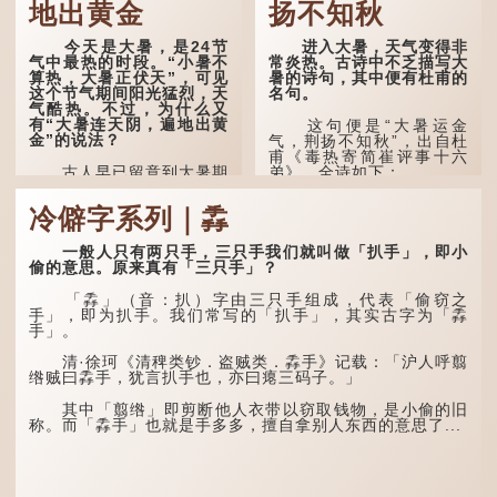
地出黄金
扬不知秋
今天是大暑，是24节
进入大暑，天气变得非
气中最热的时段。“小暑不
常炎热。古诗中不乏描写大
算热，大暑正伏天”，可见
暑的诗句，其中便有杜甫的
这个节气期间阳光猛烈，天
名句。
气酷热。不过，为什么又
有“大暑连天阴，遍地出黄
这句便是“大暑运金
金”的说法？
气，荆扬不知秋”，出自杜
甫《毒热寄简崔评事十六
古人早已留意到大暑期
弟》，全诗如下：
间的气候规律。 《逸周书·
时训解》记载：「大暑之
大暑运金气，荆扬不知
冷僻字系列｜掱
日，腐草化为萤。又五日，
秋。
土润溽暑。又五日，大雨时
行。」意思是说，大暑时节
林下有塌翼，水中无行
一般人只有两只手，三只手我们就叫做「扒手」，即小
萤火虫出生，土地湿热，常
舟。
偷的意思。原来真有「三只手」？
有大雨出现。
五行当中“金”对应秋
「掱」（音：扒）字由三只手组成，代表「偷窃之
这段时期的雨水，对农
季，代表凉爽肃杀之
手」，即为扒手。我们常写的「扒手」，其实古字为「掱
作物尤其重要。三伏天酷热
气。“运”是“运行”，描写大
手」。
难耐，农作物不能缺水。若
暑的酷热阻碍了金气的流
连续几天降雨，泥土得以湿
转。
清·徐珂《清稗类钞．盗贼类．掱手》记载：「沪人呼翦
润；雨过天晴后，烈日高
绺贼曰掱手，犹言扒手也，亦曰瘪三码子。」
照...
“荆扬”指荆州（湖北）
和扬州（江苏），泛指长江
其中「翦绺」即剪断他人衣带以窃取钱物，是小偷的旧
中下游地区，“...
称。而「掱手」也就是手多多，擅自拿别人东西的意思了...