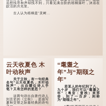
后想找寻秋声却找不到，只看见满台阶的梧桐落叶，沐浴在
皎洁的月光里。
古人认为梧桐是“灵树...
云天收夏色 木
“耄耋之
叶动秋声
年”与“期颐之
年”
关于立秋，有一句经典
名句“云天收夏色，木叶动
秋声”，出自哪位诗人手
若某人的年纪到了八、
笔？又有怎样的意思？
九十岁，我们可以“耄耋之
年”（粤音：冒秩）来形
这两句诗出自唐代诗人
容，到了一百岁，则称
刘言史的《立秋》，是描写
为“期颐之年”。
夏秋交替之际最经典的诗句
之一。