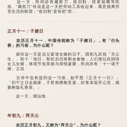
这一天，民间还有藏剪刀，收旧鞋，捏老鼠嘴等民
俗。“藏剪刀”传说是这一天把劳动工具收起来，寓意脱离劳
苦生活的盼望；“收旧鞋”是有把“邪...
正月十一：子婿日
农历正月十一，中国传统称为「子婿日」，有「行头
桥」的习俗，为什么呢？
据传这一天是岳父宴请女婿的日子。因初九庆祝「天公
生」、初十「地日」祭祀后仍有剩余食物，人们便以此招待
女儿女婿，体现节俭美德与亲情凝聚，民间亦有「十一请子
婿」之说
古诗中也有提到这一习俗，如平慧《正月十一日》：
「归宁之日走娘家，子君相携敬意嘉，好客亲翁开心笑，残
羹剩饭礼香茶。」
这一天，潮汕地...
年初九：拜天公
农历正月初九，又称为“拜天公”，为什么呢？