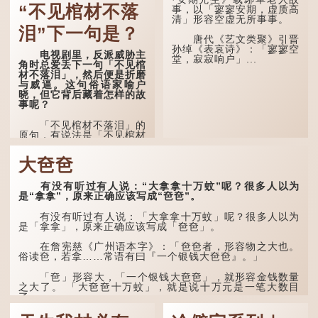
“不见棺材不落
事，以「寥寥安期，虚质高
自己虽贵为读书人，但一直
清」形容空虚无所事事。
未能考取功名，仍然贫困，
感到十分落泊。于是，道士
泪”下一句是？
拿出一个青瓷枕头，让卢姓
唐代《艺文类聚》引晋
书生睡一睡，便能满足他希
孙绰《表哀诗》：「寥寥空
电视剧里，反派威胁主
望得到荣华富贵的愿望。
堂，寂寂响户」...
角时总爱丢下一句「不见棺
材不落泪」，然后便是折磨
这时，...
与威逼。这句俗语家喻户
晓，但它背后藏着怎样的故
事呢？
「不见棺材不落泪」的
原句，有说法是「不见棺材
不下泪」或「不见亲棺不下
泪」，出自明朝兰陵笑笑生
大夿夿
所著的《金瓶梅词话》第九
十八回。原意是指人未亲眼
见到亲人棺木，便不会真正
有没有听过有人说：“大拿拿十万蚊”呢？很多人以为
感到悲伤；后来引申为比喻
是“拿拿”，原来正确应该写成“夿夿”。
人执迷不悟，不到彻底失
败，便不肯罢休。
有没有听过有人说：「大拿拿十万蚊」呢？很多人以为
是「拿拿」，原来正确应该写成「夿夿」。
许多人对这上半句耳熟
能详，但它其实还有下半句
在詹宪慈《广州语本字》：「夿夿者，形容物之大也。
——「不到黄河心不死」...
俗读夿，若拿……常语有曰『一个银钱大夿夿』。」
「夿」形​​容大，「一个银钱大夿夿」，就形容金钱数量
之大了。 「大夿夿十万蚊」，就是说十万元是一笔大数目
了。...