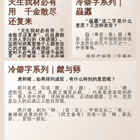
天生我材必有
冷僻字系列｜
用 千金散尽
赑屭
还复来
“赑屭”这二字是什么
意思？又怎样发音？
"天生我材必有用，千
赑（粤音：鼻）屭（粤
金散尽还复来"，出自唐朝
音：器），是中国民间传说
大诗人李白的《将进酒》。
中龙所生的九个儿子之一，
这两句诗寓意每个人都有自
外形像龟。
己的才能，必有用处，在失
意时不必气馁，即使千金耗
据明代杨慎《升庵外
尽，也可重来，是人生低潮
集》记载，龙生九子的次序
时激励向上的名句。
排列为：赑屭、螭吻、蒲
冷僻字系列｜虤与豩
牢、狴犴、饕餮、蚣蝮、睚
原诗写道："人生得意
眦、狻猊、椒图（此为其中
须尽欢，莫使金樽空对月。
一种说法）。
虎和猪，如果排列成双，有什么特别的意思呢？
天生我材必有用，千金散尽
还复来。烹羊宰牛且为乐，
龙九子外形与能力各有
会须一饮三百杯。" 意思是
两只老虎，写成「虤」（音：颜）。 《说文》：「虤，
不同，其中，赑屭原形像
说：上天给了我才能，必然
虎怒也。从二虎。凡虤之属皆从虤。」代表老虎发怒的样
龟，因为能负重，多作为碑
有用到的地方；即使千金散
子。唐人诗中亦有「求闲未得闲，众诮瞋虤虤」之句，意思
座，有“碑下...
去，也终会重新得到。
是众人的讥讽让人怒目而视。
李白作此诗时，大约是
两只猪，则为「豩」（音：宾）。甲骨文从二「豕」，
天宝十一年。当时他已被唐
象猪相追逐的样子。 《同文备考》另有一说「豩，豕乱
玄宗赐金放还约八年，这期
群。」意指一群乱...
间经常与朋友游山玩水，部
分诗作显露出怀...