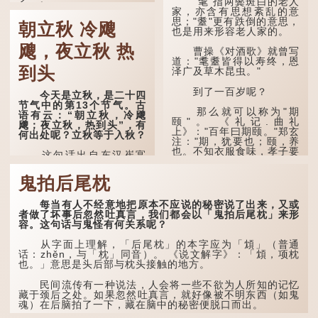
"耄"指两鬓斑白的老人
家，亦含有思想紊乱的意
《立秋》全诗如下：
思；"耋"更有跌倒的意思，
朝立秋 冷飕
也是用来形容老人家的。
兹晨戒流火，商飙早已
飕，夜立秋 热
惊。 云天收夏色，木
曹操《对酒歌》就曾写
叶动秋声。
道："耄耋皆得以寿终，恩
到头
泽广及草木昆虫。"
诗的前两句写的是：这
一天早安，天上的“流
到了一百岁呢？
今天是立秋，是二十四
火”（指大火星，象征暑
节气中的第13个节气。古
气）开始消退，凉爽的秋风
那么就可以称为"期
语有云：“朝立秋，冷飕
（商飙，即西风）已经悄然
颐"。 《礼记.曲礼
飕；夜立秋，热到头”，有
吹起。后两句，便是全诗的
上》："百年曰期颐。"郑玄
何出处呢？立秋等于入秋？
灵魂...
注："期，犹要也；颐，养
也。不知衣服食味，孝子要
这句话出自东汉崔寔
尽养...
《四民月令》：“朝立秋，
冷飕飕；夜立秋，热到
鬼拍后尾枕
头”。到了清代，顾禄在
《清嘉录》里记录苏州风俗
每当有人不经意地把原本不应说的秘密说了出来，又或
时，也引用了这句谚语。不
者做了坏事后忽然吐真言，我们都会以「鬼拍后尾枕」来形
过当地百姓的口头说法
容。这句话与鬼怪有何关系呢？
是“朝立秋，渹飕飕；夜立
秋，热吽吽”。虽然用字略
有不同，但意思完全一致。
从字面上理解，「后尾枕」的本字应为「䪴」（普通
话：zhěn，与「枕」同音）。 《说文解字》：「䪴，项枕
也。」意思是头后部与枕头接触的地方。
那么，这句话到底准不
准呢？它反映了古人的一种
朴素观察：如果立秋的精
民间流传有一种说法，人会将一些不欲为人所知的记忆
确...
藏于颈后之处。如果忽然吐真言，就好像被不明东西（如鬼
魂）在后脑拍了一下，藏在脑中的秘密便脱口而出。