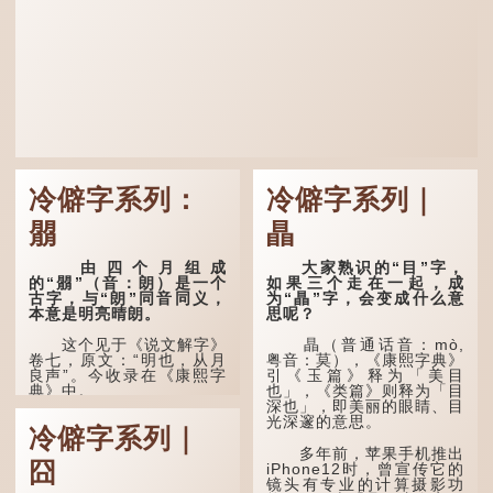
冷僻字系列：
冷僻字系列｜
朤
瞐
由四个月组成
大家熟识的“目”字，
的“朤”（音：朗）是一个
如果三个走在一起，成
古字，与“朗”同音同义，
为“瞐”字，会变成什么意
本意是明亮晴朗。
思呢？
这个见于《说文解字》
瞐（普通话音：mò,
卷七，原文：“明也，从月
粤音：莫），《康熙字典》
良声”。今收录在《康熙字
引《玉篇》释为「美目
典》中。
也」，《类篇》则释为「目
深也」，即美丽的眼睛、目
光深邃的意思。
这个字，用法颇多。
冷僻字系列｜
多年前，苹果手机推出
“朤朤干坤，舍我其
囧
iPhone12时，曾宣传它的
谁。”干坤是《周易》中的
镜头有专业的计算摄影功
两个卦名，这里指天地、宇