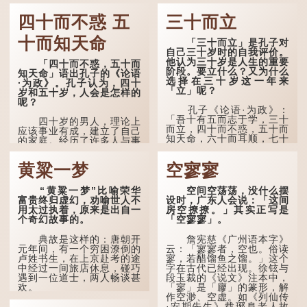
因此...
四十而不惑 五
三十而立
十而知天命
「三十而立」是孔子对
自己三十岁时的自我评价。
他认为三十岁是人生的重要
「四十而不惑，五十而
阶段。要立什么？又为什么
知天命」语出孔子的《论语
选择在三十岁这一年来
·为政》。孔子认为，四十
「立」呢？
岁和五十岁，人会是怎样的
呢？
孔子《论语·为政》：
「吾十有五而志于学，三十
四十岁的男人，理论上
而立，四十而不惑，五十而
应该事业有成，建立了自己
知天命，六十而耳顺，七十
的家庭。经历了许多人与事
而从心所欲，不逾矩。」
之后，对事物有了自己的判
断能力，不会轻易为表象所
黄粱一梦
空寥寥
在古代，男子一般于二
迷惑。
十岁进行冠礼，冠礼完成后
便是成人，但由于未达壮
孔子在《论语·子罕》
“黄粱一梦”比喻荣华
空间空荡荡，没什么摆
年，所以又称「弱冠」。
也说：「知者不惑，仁者不
富贵终归虚幻，劝喻世人不
设时，广东人会说：「这间
《礼记·曲礼》明确记载：
忧，勇者不惧。」「知」与
用太过执着，原来是出自一
房空撩撩。」其实正写是
「人生十年曰幼，学；二十
智慧的「智」相通，四十岁
个奇幻故事的。
「空寥寥」。
曰弱，冠；三十曰壮，有
的男人应已累积足够智慧，
室。」这说明三十岁...
不再对自己的人生感到困
典故是这样的：唐朝开
詹宪慈《广州语本字》
惑、忧虑与恐惧。
元年间，有一个穷困潦倒的
云：「寥寥者，空也。俗读
卢姓书生，在上京赴考的途
寥，若醋馏鱼之馏。」这个
到了五十岁，...
中经过一间旅店休息，碰巧
字在古代已经出现。徐铉与
遇到一位道士，两人畅谈甚
段玉裁的《说文》注本中，
欢。
「寥」是「廫」的篆形，解
作空渺、空虚。如《列仙传
·安期先生》载琊阜老人故
言谈间，卢姓书生感慨