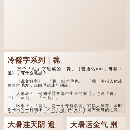
冷僻字系列｜毳
三个「毛」字组成的「毳」（普通话cuì，粤音：
脆），有什么意思？
《说文解字》 ：「毳，细羊毛也。」「毳」本指人体或
鸟兽的毛发，或由毛织成的制品。
人体表面，例如手臂等部位生长的细毛，也叫「毳」，
又叫「寒毛」、「汗毛」。
医学上，「毳毛」是一个专有名词。它指人类在儿童时
期长出的一种细小、不易注意到却又几乎遍布全身的毛发。
毳毛的密度因人而异，其长度则通常不会...
大暑连天阴 遍
大暑运金气 荆