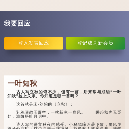
我要回应
登入
发表回应
登记
成为新会员
一叶知秋
古人写立秋的诗不少，但有一首，后来常与成语“一叶
知秋”拉上关系。你知道是哪一首吗？
这首就是宋·刘翰的《立秋》：
乳鸦啼散玉屏空，一枕新凉一扇风。 睡起秋声无觅
处，满阶梧叶月明中。
诗人写的是立秋夜的感受。小乌鸦啼叫著飞散，屏风显
得分外空旷；枕边吹来一阵凉风，就像有人摇扇送爽。睡醒