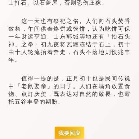
山打石、以石盖屋，否则恐伤庄稼。
这一天也有祭祀之俗。人们向石头焚香
致祭，午间供奉烙饼或馍饼，认为吃饼可保
一年财运亨通。山东郓城等地还有「抬石头
神」之举：初九夜将瓦罐冻结于石上，初十
由十人轮流抬着奔走，石头不落地则预兆丰
年。
值得一提的是，正月初十也是民间传说
中「老鼠娶亲」的日子。人们在墙角放置食
物、点灯庆贺，既表达对自然的敬畏，也寄
托五谷丰登的期盼。
我要回应