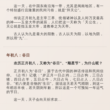
这一天，在中国东南沿海一带，尤其是闽南地区，有一
个特别盛行且隆重的民间习俗，就是“拜天公”。
传说正月初九是主宰三界、统领诸神以及人间万灵最高
的神——玉皇大帝的诞辰，人们把这一天称为「天公生」。
天公就是指玉皇大帝，道教奉之为天帝。
古人认为九是最大的阳数，古人以天为阳，以地为阴，
所以用“九”...
年初八：谷日
农历正月初八，又称为“谷日”、“顺星节”，为什么呢？
正月初八为“谷日”，源于古代中国的神话传说和民间信
仰。《占书》记载：“岁正月一日占鸡，二日占狗，三日占
猪，四日占羊，五日占牛，六日占马，七日占人，八日占
谷。”初八便是谷物的“生日”。据说这天若天气晴朗，则这一
年稻谷丰收，若天阴则年歉，所以这是一个可预知一年运气
的节日。
这一天，天子会向天祈求农...