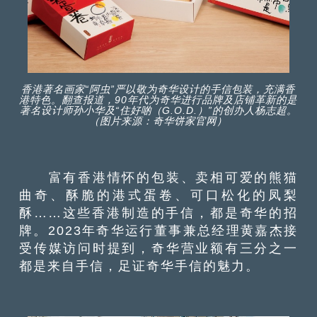
香港著名画家“阿虫”严以敬为奇华设计的手信包装，充满香
港特色。翻查报道，90年代为奇华进行品牌及店铺革新的是
著名设计师孙小华及“住好啲（G.O.D.）”的创办人杨志超。
（图片来源：奇华饼家官网）
富有香港情怀的包装、卖相可爱的熊猫
曲奇、酥脆的港式蛋卷、可口松化的凤梨
酥……这些香港制造的手信，都是奇华的招
牌。2023年奇华运行董事兼总经理黄嘉杰接
受传媒访问时提到，奇华营业额有三分之一
都是来自手信，足证奇华手信的魅力。