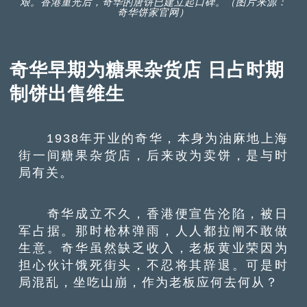
艰。香港重光后，奇华的唐饼已建立起口碑。（图片来源：
奇华饼家官网）
奇华早期为糖果杂货店 日占时期
制饼出售维生
1938年开业的奇华，本身为油麻地上海
街一间糖果杂货店，后来改为卖饼，是与时
局有关。
奇华成立不久，香港便宣告沦陷，被日
军占据。那时枪林弹雨，人人都拉闸不敢做
生意。奇华虽然缺乏收入，老板黄业荣因为
担心伙计饿死街头，不忍将其辞退。可是时
局混乱，坐吃山崩，作为老板应何去何从？