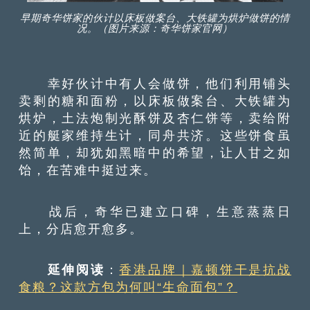
早期奇华饼家的伙计以床板做案台、大铁罐为烘炉做饼的情
况。（图片来源：奇华饼家官网）
幸好伙计中有人会做饼，他们利用铺头
卖剩的糖和面粉，以床板做案台、大铁罐为
烘炉，土法炮制光酥饼及杏仁饼等，卖给附
近的艇家维持生计，同舟共济。这些饼食虽
然简单，却犹如黑暗中的希望，让人甘之如
饴，在苦难中挺过来。
战后，奇华已建立口碑，生意蒸蒸日
上，分店愈开愈多。
延伸阅读
：
香港品牌｜嘉顿饼干是抗战
食粮？这款方包为何叫“生命面包”？