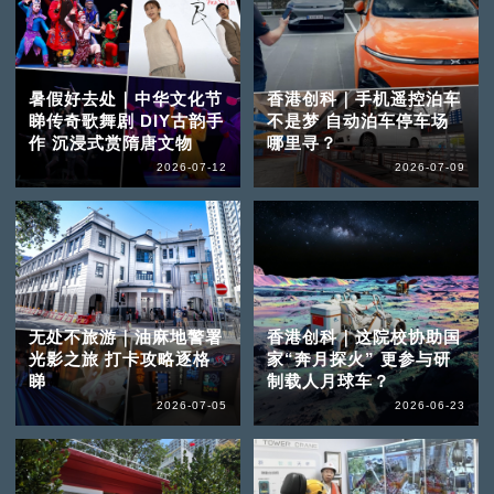
暑假好去处｜中华文化节
香港创科｜手机遥控泊车
睇传奇歌舞剧 DIY古韵手
不是梦 自动泊车停车场
作 沉浸式赏隋唐文物
哪里寻？
2026-07-12
2026-07-09
无处不旅游｜油麻地警署
香港创科｜这院校协助国
光影之旅 打卡攻略逐格
家“奔月探火” 更参与研
睇
制载人月球车？
2026-07-05
2026-06-23