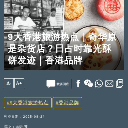
9大香港旅游热点｜奇华原
是杂货店？日占时靠光酥
饼发迹｜香港品牌
A-
A+
我要回应
9大香港旅游热点
香港品牌
刊登日期 : 2025-08-24
撰文︰华思齐