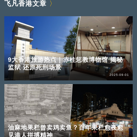
飞凡香港文章
9大香港旅游热点｜赤柱惩教博物馆 揭秘
监狱 还原死刑场景
2025-09-01
油麻地果栏曾卖鸡卖鱼？百年果栏愈夜愈
见港人拼搏精神