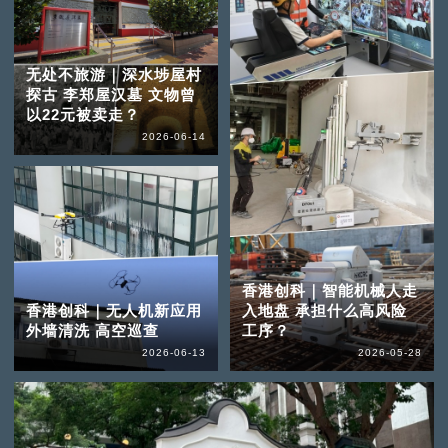
无处不旅游｜深水埗屋村
探古 李郑屋汉墓 文物曾
以22元被卖走？
2026-06-14
香港创科｜智能机械人走
香港创科｜无人机新应用
入地盘 承担什么高风险
外墙清洗 高空巡查
工序？
2026-06-13
2026-05-28