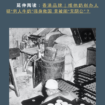
延伸阅读
：
香港品牌｜维他奶创办人
研“穷人牛奶”强身救国 竟被闹“无阴公”？