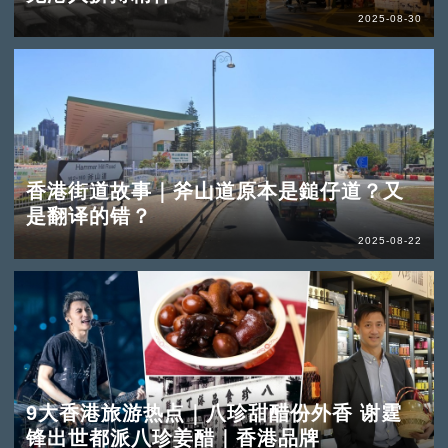
2025-08-30
香港街道故事｜斧山道原本是鎚仔道？又
是翻译的错？
2025-08-22
9大香港旅游热点｜八珍甜醋份外香 谢霆
锋出世都派八珍姜醋｜香港品牌