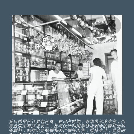
昔日聘用伙计要包伙食，在日占时期，奇华虽然没生意，但
黄业荣未有辞退员工，反与伙计利用杂货店剩余的糖和面粉
等材料，制作出光酥饼和杏仁饼等出售，维持生计，共度时