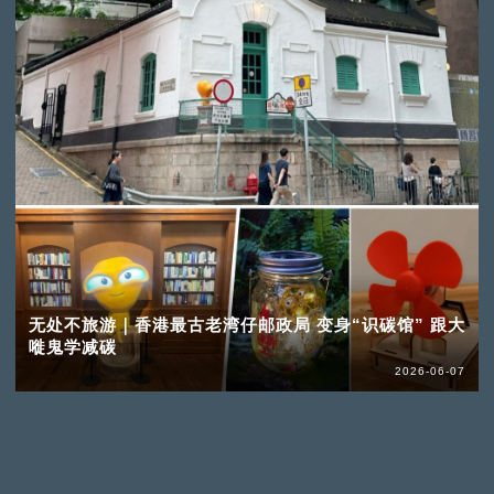
无处不旅游｜香港最古老湾仔邮政局 变身“识碳馆” 跟大
嘥鬼学减碳
2026-06-07