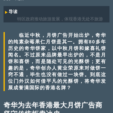
导读
特区政府推动旅游发展，体现香港无处不旅游
的特色。首阶段订立9个旅游热点项目：香港工业
品牌旅游、维园市集、紫花风铃木园、特色社区—
临近中秋，月饼广告开始出炉，奇华
旧城中环深度游、特色社区—香港龙城深度游、纪
的纯素杂莓果仁月饼是其一。拥有80多年
律先锋巡礼、开放旧油麻地警署、“四山”旅游、发
历史的奇华饼家，以中秋月饼和嫁喜礼饼
展前红磡铁路货运码头。“9大香港旅游热点”系列文
闻名。不过原来品牌最早出炉的，不是月
章，将带大家了解更多这些旅游热点和它们背后的
故事。
饼和喜饼，而是随处可见的光酥饼；更有
趣的是，奇华创办人黄业荣原来对做饼一
窍不通，毕生也没有做过一块饼。到底这
位门外汉如何借平凡的光酥饼，将奇华发
展成誉满国际的香港名牌？
奇华为去年香港最大月饼广告商