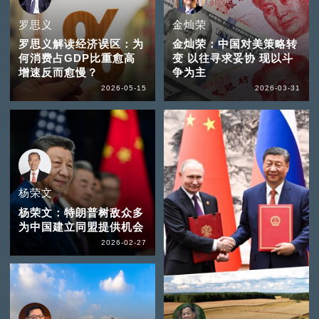
罗思义
金灿荣
罗思义解读经济误区：为
金灿荣：中国对美策略转
何消费占GDP比重愈高
变 以往寻求妥协 现以斗
增速反而愈慢？
争为主
2026-05-15
2026-03-31
杨荣文
杨荣文：特朗普树敌众多
为中国建立同盟提供机会
2026-02-27