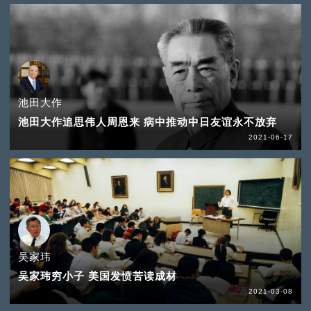
池田大作
池田大作追思伟人周恩来 病中推动中日友谊永不放弃
2021-06-17
吴家玮
吴家玮穷小子 美国发愤苦读成材
2021-03-08