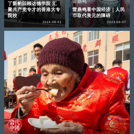
雷鼎鸣
丁新豹回顾达德学院 汇
聚共产党专才的香港大专
雷鼎鸣看中国经济｜人民
院校
币取代美元的障碍
2024-08-01
2023-06-07