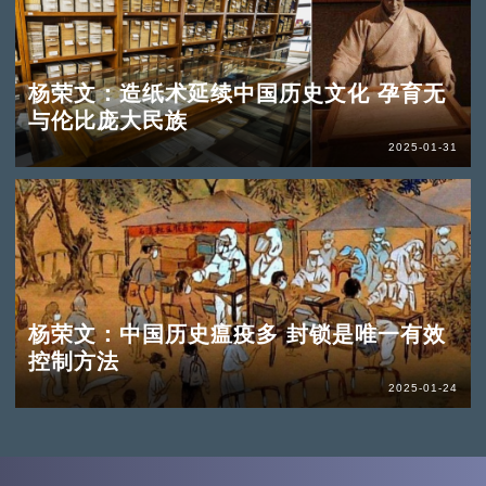
杨荣文：造纸术延续中国历史文化 孕育无
与伦比庞大民族
2025-01-31
杨荣文：中国历史瘟疫多 封锁是唯一有效
控制方法
2025-01-24