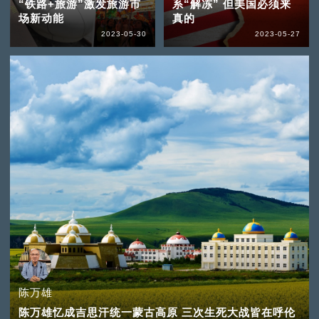
“铁路+旅游”激发旅游市
系“解冻” 但美国必须来
场新动能
真的
2023-05-30
2023-05-27
陈万雄
陈万雄忆成吉思汗统一蒙古高原 三次生死大战皆在呼伦