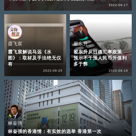
2022-09-17
霞飞宸
翟东升
霞飞宸解说马远《水
翟东升从日德汇率政策
图》：取材及手法绝无仅
预示不干预人民币升值利
有
多于弊
2022-08-25
2022-08-16
林奋强
林奋强的香港情：有实效的选举 香港第一次