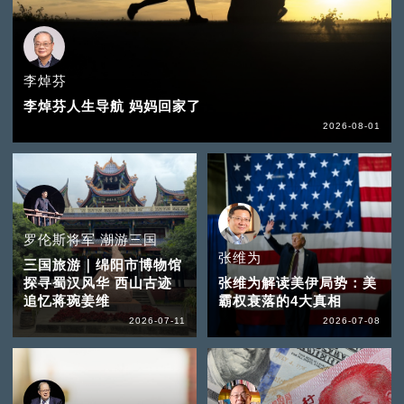
李焯芬
李焯芬人生导航 妈妈回家了
2026-08-01
罗伦斯将军 潮游三国
张维为
三国旅游｜绵阳市博物馆
探寻蜀汉风华 西山古迹
张维为解读美伊局势：美
追忆蒋琬姜维
霸权衰落的4大真相
2026-07-11
2026-07-08