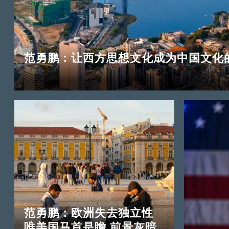
范勇鹏：让西方思想文化成为中国文化
范勇鹏：欧洲失去独立性
唯美国马首是瞻 前景灰暗