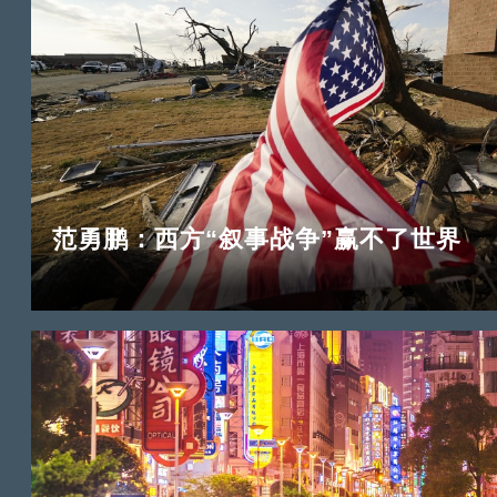
范勇鹏：西方“叙事战争”赢不了世界