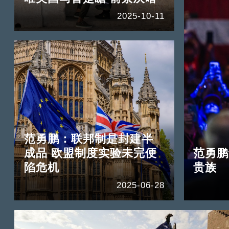
2025-10-11
范勇鹏：联邦制是封建半
成品 欧盟制度实验未完便
范勇鹏
陷危机
贵族
2025-06-28