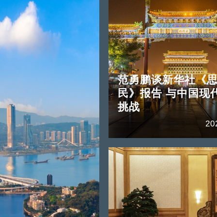
范勇鹏谈新华社《
民》报告 与中国现
挑战
20