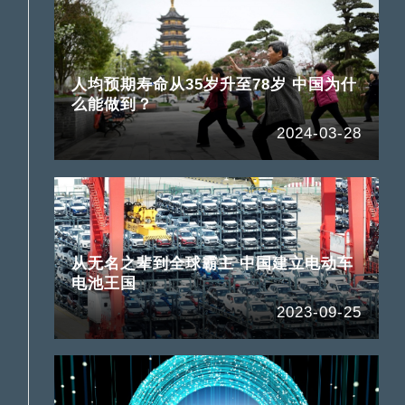
人均预期寿命从35岁升至78岁 中国为什
么能做到？
2024-03-28
从无名之辈到全球霸主 中国建立电动车
电池王国
2023-09-25