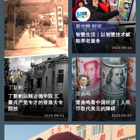
新华网 时评
智慧生活｜以智慧技术赋
能养老服务
2023-06-13
丁新豹
雷鼎鸣
丁新豹回顾达德学院 汇
聚共产党专才的香港大专
雷鼎鸣看中国经济｜人民
院校
币取代美元的障碍
2024-08-01
2023-06-07