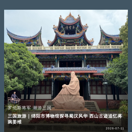
罗伦斯将军 潮游三国
三国旅游｜绵阳市博物馆探寻蜀汉风华 西山古迹追忆蒋
琬姜维
2026-07-11