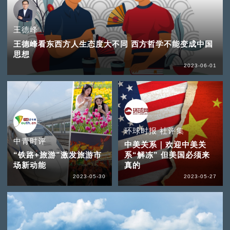
王德峰
王德峰看东西方人生态度大不同 西方哲学不能变成中国
思想
2023-06-01
环球时报 社评集
中青时评
中美关系｜欢迎中美关
“铁路+旅游”激发旅游市
系“解冻” 但美国必须来
场新动能
真的
2023-05-30
2023-05-27