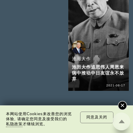
金一南
池田大作
池田大作追思伟人周恩来
病中推动中日友谊永不放
弃
2021-06-17
樊锦诗
本网站使用Cookies来改善您的浏览
同意及关闭
体验, 请确定您同意及接受我们的
私隐政策
才继续浏览。