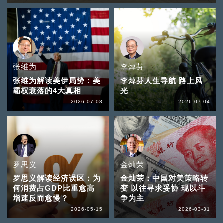
张维为
李焯芬
张维为解读美伊局势：美
李焯芬人生导航 路上风
霸权衰落的4大真相
光
2026-07-08
2026-07-04
罗思义
金灿荣
罗思义解读经济误区：为
金灿荣：中国对美策略转
何消费占GDP比重愈高
变 以往寻求妥协 现以斗
增速反而愈慢？
争为主
2026-05-15
2026-03-31