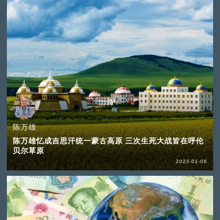
陈万雄
陈万雄忆成吉思汗统一蒙古高原 三次生死大战皆在呼伦
贝尔草原
2023-01-06