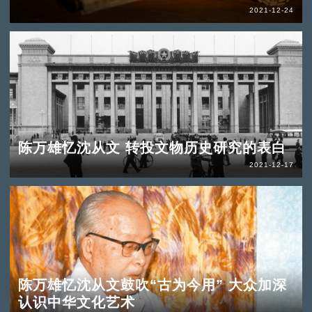
2021-12-24
陈万雄忆沈从文 转投文物历史研究的表白
2021-12-17
陈万雄忆沈从文鼓吹“古为今用” 大众加深
认识中华文化艺术