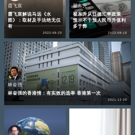
霞飞宸
翟东升
霞飞宸解说马远《水
翟东升从日德汇率政策
图》：取材及手法绝无仅
预示不干预人民币升值利
有
多于弊
2022-08-25
2022-08-16
林奋强
林奋强的香港情：有实效的选举 香港第一次
2021-12-20