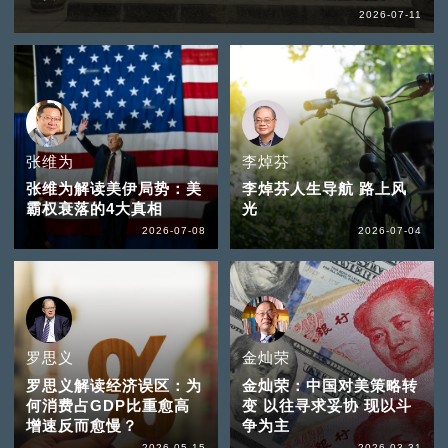
2026-07-11
张维为
李焯芬
张维为解读美伊局势：美
李焯芬人生导航 路上风
霸权衰落的4大真相
光
2026-07-08
2026-07-04
罗思义
金灿荣
罗思义解读经济误区：为
金灿荣：中国对美策略转
何消费占GDP比重愈高
变 以往寻求妥协 现以斗
增速反而愈慢？
争为主
2026-05-15
2026-03-31