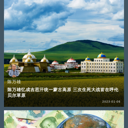
陈万雄
陈万雄忆成吉思汗统一蒙古高原 三次生死大战皆在呼伦
贝尔草原
2023-01-06