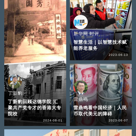
新华网 时评
智慧生活｜以智慧技术赋
能养老服务
2023-06-13
丁新豹
雷鼎鸣
丁新豹回顾达德学院 汇
聚共产党专才的香港大专
雷鼎鸣看中国经济｜人民
院校
币取代美元的障碍
2024-08-01
2023-06-07