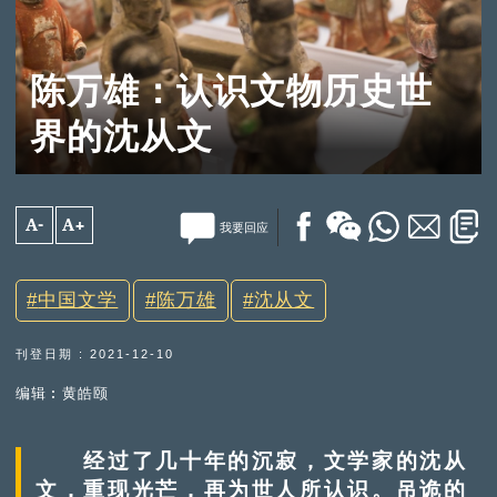
陈万雄：认识文物历史世
界的沈从文
A-
A+
我要回应
中国文学
陈万雄
沈从文
刊登日期 : 2021-12-10
编辑︰黄皓颐
经过了几十年的沉寂，文学家的沈从
文，重现光芒，再为世人所认识。吊诡的