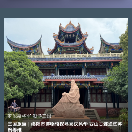
罗伦斯将军 潮游三国
三国旅游｜绵阳市博物馆探寻蜀汉风华 西山古迹追忆蒋
琬姜维