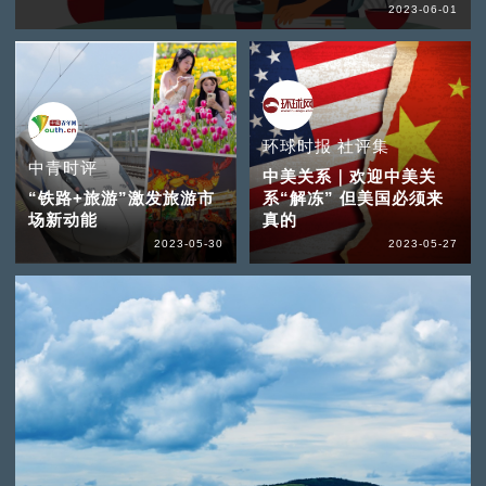
2023-06-01
环球时报 社评集
中青时评
中美关系｜欢迎中美关
“铁路+旅游”激发旅游市
系“解冻” 但美国必须来
场新动能
真的
2023-05-30
2023-05-27