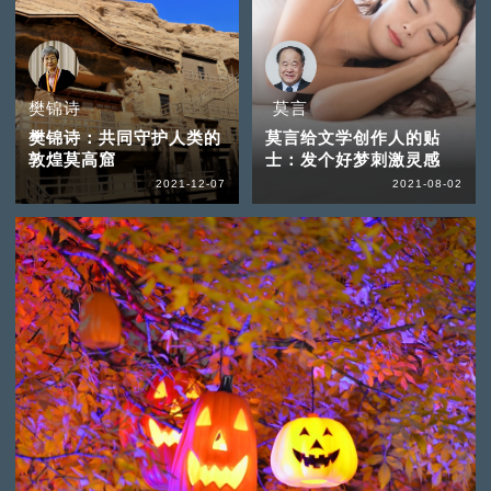
樊锦诗
莫言
樊锦诗：共同守护人类的
莫言给文学创作人的贴
敦煌莫高窟
士：发个好梦刺激灵感
2021-12-07
2021-08-02