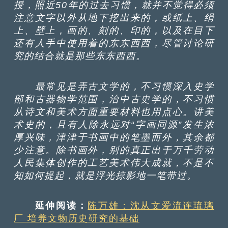
授，照近
50年的过去习惯，就并不觉得必须
注意文字以外从地下挖出来的，或纸上、绢
上、壁上，画的、刻的、印的，以及在目下
还有人手中使用着的东东西西，尽管讨论研
究的结合就是那些东东西西。
最常见是弄古文学的，不习惯深入史学
部和古器物学范围，治中古史学的，不习惯
从诗文和美术方面重要材料也用点心。讲美
术史的，且有人除永远对“字画同源”发生浓
厚兴味，津津于书画中的笔墨而外，其余都
少注意。除书画外，别的真正出于万千劳动
人民集体创作的工艺美术伟大成就，不是不
知如何提起，就是浮光掠影地一笔带过。
延伸阅读：
陈万雄：沈从文爱流连琉璃
厂 培养文物历史研究的基础