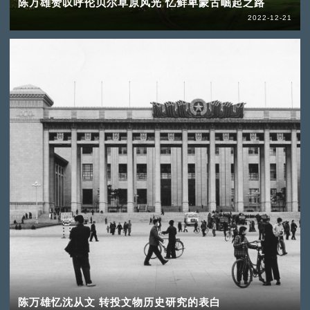
陈万雄赞叹呼伦贝尔草原风光 忆鲜卑蒙古崛起之路
2022-12-21
陈万雄忆沈从文 转投文物历史研究的表白