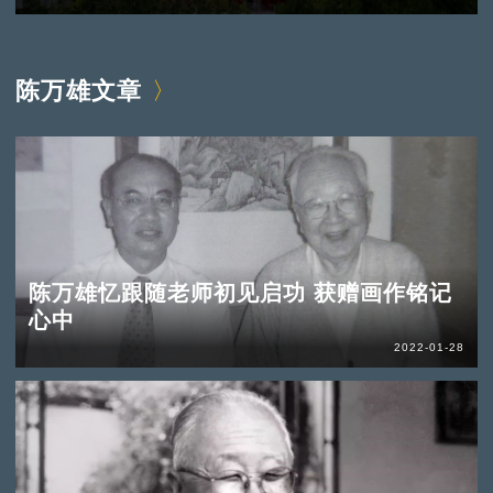
陈万雄文章
陈万雄忆跟随老师初见启功 获赠画作铭记
心中
2022-01-28