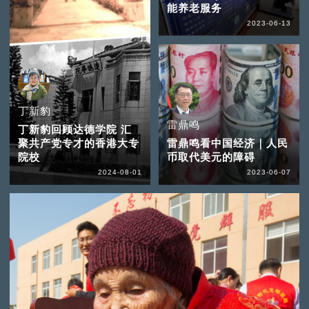
能养老服务
2023-06-13
丁新豹
雷鼎鸣
丁新豹回顾达德学院 汇
聚共产党专才的香港大专
雷鼎鸣看中国经济｜人民
院校
币取代美元的障碍
2024-08-01
2023-06-07