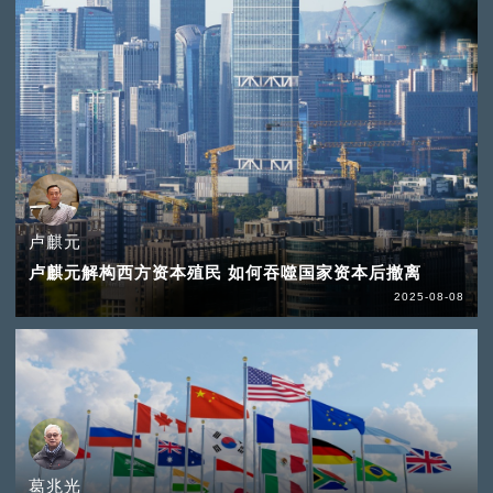
卢麒元
卢麒元解构西方资本殖民 如何吞噬国家资本后撤离
2025-08-08
葛兆光