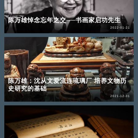
陈万雄悼念忘年之交──书画家启功先生
2022-01-21
陈万雄：沈从文爱流连琉璃厂 培养文物历
史研究的基础
2021-12-31