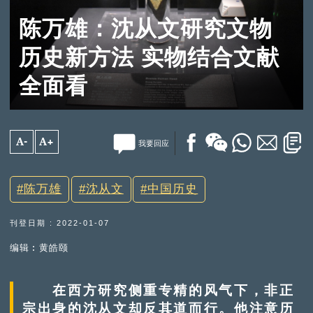
陈万雄：沈从文研究文物
历史新方法 实物结合文献
全面看
A-
A+
我要回应
陈万雄
沈从文
中国历史
刊登日期 : 2022-01-07
编辑︰黄皓颐
在西方研究侧重专精的风气下，非正
宗出身的沈从文却反其道而行。他注意历