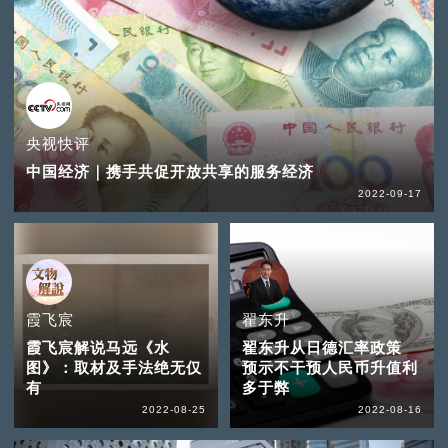
央视快评
中国经济｜携手共促开放共享的服务经济
2022-09-17
霞飞宸
翟东升
霞飞宸解说马远《水
翟东升从日德汇率政策
图》：取材及手法绝无仅
预示不干预人民币升值利
有
多于弊
2022-08-25
2022-08-16