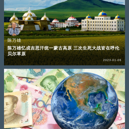
陈万雄
陈万雄忆成吉思汗统一蒙古高原 三次生死大战皆在呼伦
贝尔草原
2023-01-06