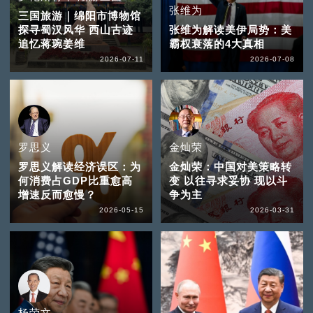
张维为
三国旅游｜绵阳市博物馆
探寻蜀汉风华 西山古迹
张维为解读美伊局势：美
追忆蒋琬姜维
霸权衰落的4大真相
2026-07-11
2026-07-08
罗思义
金灿荣
罗思义解读经济误区：为
金灿荣：中国对美策略转
何消费占GDP比重愈高
变 以往寻求妥协 现以斗
增速反而愈慢？
争为主
2026-05-15
2026-03-31
杨荣文