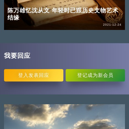
陈万雄忆沈从文 年轻时已跟历史文物艺术
结缘
2021-12-24
我要回应
登入
发表回应
登记
成为新会员