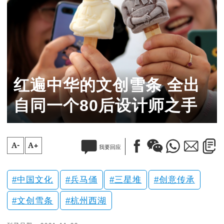
红遍中华的文创雪条 全出
自同一个80后设计师之手
A-
A+
我要回应
中国文化
兵马俑
三星堆
创意传承
文创雪条
杭州西湖