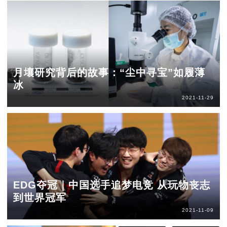
月壤研究背后的故事：“尘中寻宝”如履薄
冰
2021-11-29
EDG夺冠｜中国选手追梦电竞 从玩物丧志
到世界冠军
2021-11-09