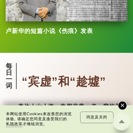
卢新华的短篇小说《伤痕》发表
每
日
“宾虚”和“趁墟”
一
词
表达人山人海，热闹非常，老一辈的香港
人，会以「宾虚咁哀情」来表达。你听过吗？是
本网站使用Cookies来改善您的浏览
同意及关闭
体验, 请确定您同意及接受我们的
怎么产生的呢？
私隐政策
才继续浏览。