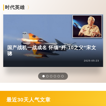
时代英雄
国产战机一战成名 怀缅“歼-10之父”宋文
骢
2025-05-23
最近30天人气文章