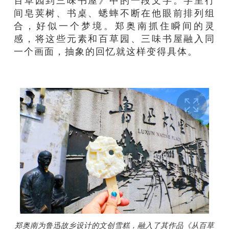
百草园到三味书屋》中的一段文字。字里行
间皂荚树、书桌、蟋蟀不断在他眼前排列组
合，好似一个梦境。郑奥南抓住瞬间的灵
感，将这些元素和百草园、三味书屋融入同
一个画面，抽象的回忆就这样变得具体。
郑奥南为鲁迅故乡设计的文创雪糕，融入了其作品《从百草