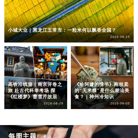
小城大业｜黑龙江五常市：一粒米何以飘香全国？
2026-06-25
高铁沿线游｜南京开卷之
《给阿嬷的情书》南枝卖
旅 赴古代科举考场 探
的“无米粿”是什么潮汕美
《红楼梦》曹雪芹故居
食？｜神州冷知识
2026-06-28
2026-06-05
每周主题