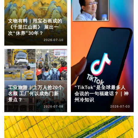
文物有料｜用宝石画成的
《千里江山图》 展出一
次“休养”30年？
2026-07-10
工业旅游｜上万人抢20个
“TikTok”是全球最多人
名额 工厂何以成热门新
会说的一句福建话？｜神
景点？
州冷知识
2026-07-08
2026-07-03