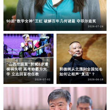
90后“数学女神”王虹 破解百年几何谜题 夺菲尔兹奖
2026-07-24
“山西挖眼案”郭斌6岁遭
横祸失明 高考称霸升大
郭德纲从北漂到全国知名
学 立志回盲校任教
如何让相声“复活”？
2026-07-02
2026-06-18