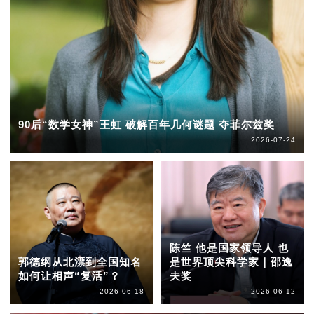
90后“数学女神”王虹 破解百年几何谜题 夺菲尔兹奖
2026-07-24
陈竺 他是国家领导人 也
郭德纲从北漂到全国知名
是世界顶尖科学家｜邵逸
如何让相声“复活”？
夫奖
2026-06-18
2026-06-12