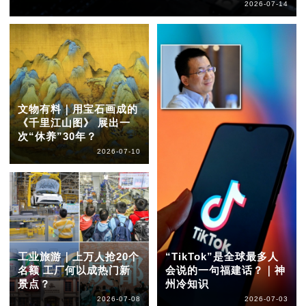
2026-07-14
文物有料｜用宝石画成的
《千里江山图》 展出一
次“休养”30年？
2026-07-10
工业旅游｜上万人抢20个
“TikTok”是全球最多人
名额 工厂何以成热门新
会说的一句福建话？｜神
景点？
州冷知识
2026-07-08
2026-07-03