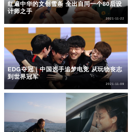
红遍中华的文创雪条 全出自同一个80后设
计师之手
2021-11-22
EDG夺冠｜中国选手追梦电竞 从玩物丧志
到世界冠军
2021-11-09