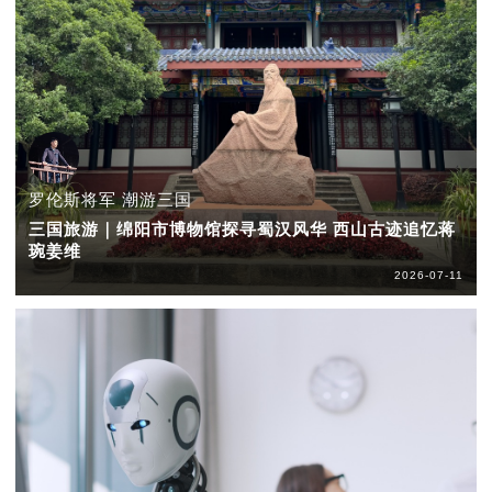
罗伦斯将军 潮游三国
三国旅游｜绵阳市博物馆探寻蜀汉风华 西山古迹追忆蒋
琬姜维
2026-07-11