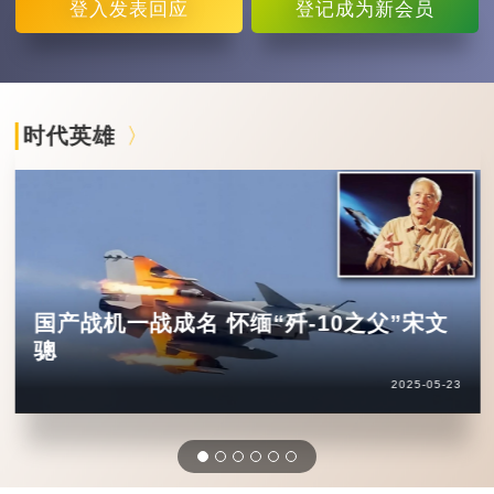
登入
发表回应
登记
成为新会员
时代英雄
国产战机一战成名 怀缅“歼-10之父”宋文
骢
2025-05-23