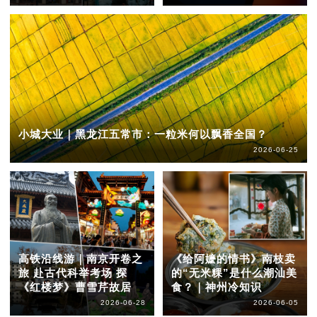
小城大业｜黑龙江五常市：一粒米何以飘香全国？
2026-06-25
高铁沿线游｜南京开卷之
《给阿嬷的情书》南枝卖
旅 赴古代科举考场 探
的“无米粿”是什么潮汕美
《红楼梦》曹雪芹故居
食？｜神州冷知识
2026-06-28
2026-06-05