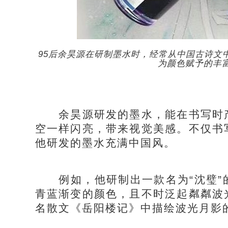
95后余昊源在研制墨水时，经常从中国古诗文
为颜色赋予的丰
余昊源研发的墨水，能在书写时产
空一样闪亮，带来视觉美感。不仅书
他研发的墨水充满中国风。
例如，他研制出一款名为“沈璧”
青蓝渐变的颜色，且不时泛起粼粼波
名散文《岳阳楼记》中描绘波光月影的