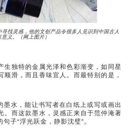
中寻找灵感，他的文创产品令很多人见识到中国古人
富意义。（网上图片）
生独特的金属光泽和色彩渐变，如同星
写顺滑，而且香味宜人。而最特别的是，
的墨水，能让书写者在白纸上或写或画出
光。而这款墨水，灵感正来自于范仲淹著
句子“浮光跃金，静影沈璧”。