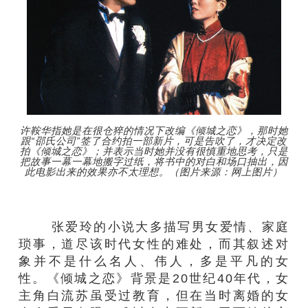
许鞍华指她是在很仓猝的情况下改编《倾城之恋》，那时她
跟“邵氏公司”签了合约拍一部新片，可是告吹了，才决定改
拍《倾城之恋》；并表示当时她并没有很慎重地思考，只是
把故事一幕一幕地搬字过纸，将书中的对白和场口抽出，因
此电影出来的效果亦不太理想。（图片来源：网上图片）
张爱玲的小说大多描写男女爱情、家庭
琐事，道尽该时代女性的难处，而其叙述对
象并不是什么名人、伟人，多是平凡的女
性。《倾城之恋》背景是20世纪40年代，女
主角白流苏虽受过教育，但在当时离婚的女