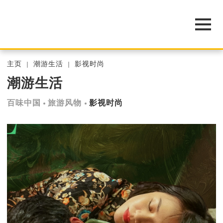
主页
潮游生活
影视时尚
潮游生活
百味中国
旅游风物
影视时尚