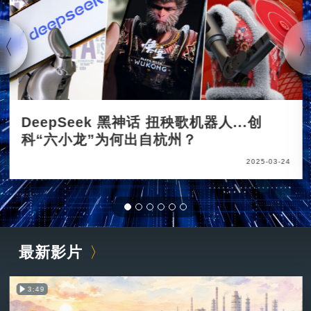
DeepSeek 黑神话 扭秧歌机器人...创
科“六小龙”为何出自杭州？
2025-03-24
最新影片
3:49