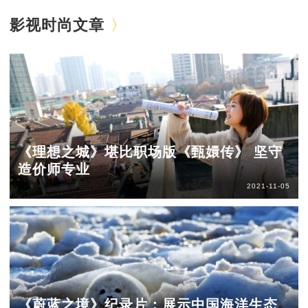
影视时尚文章
《理想之城》堪比职场版《甄嬛传》 坚守
造价师专业
2021-11-05
《蔚蓝之境》纪录片：展示中国海洋生态