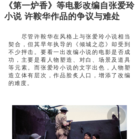
《第一炉香》等电影改编自张爱玲
小说 许鞍华作品的争议与难处
尽管许鞍华在风格上与张爱玲小说相当
契合，但其早年执导的《倾城之恋》却受到
不少抨击。要看一出改编小说的电影是否成
功，主要是看人物塑造、对白、场景及道具
等元素。而张爱玲小说的文字出色，人物塑
造立体有层次，作品脍炙人口，增添了改编
的难度。