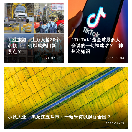
工业旅游｜上万人抢20个
“TikTok”是全球最多人
名额 工厂何以成热门新
会说的一句福建话？｜神
景点？
州冷知识
2026-07-08
2026-07-03
小城大业｜黑龙江五常市：一粒米何以飘香全国？
2026-06-25