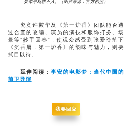
晏似乎格格不入。（图片来源：官方剧照）
究竟许鞍华及《第一炉香》团队能否透
过合宜的改编、演员的演技和服饰打扮、场
景等“妙手回春”，使观众感受到张爱玲笔下
《沉香屑．第一炉香》的韵味与魅力，则要
拭目以待。
延伸阅读：
李安的电影梦：当代中国的
前卫导演
我要回应