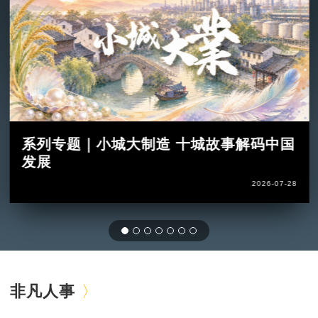
系列专题｜小城大制造 十城故事解码中国
发展
2026-07-28
非凡人事