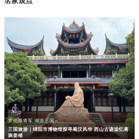
名家观点
罗伦斯将军 潮游三国
三国旅游｜绵阳市博物馆探寻蜀汉风华 西山古迹追忆蒋
琬姜维