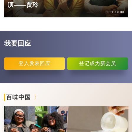
演——贾玲
2021-10-08
我要回应
登入
发表回应
登记
成为新会员
百味中国