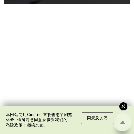
本网站使用Cookies来改善您的浏览
同意及关闭
体验, 请确定您同意及接受我们的
私隐政策
才继续浏览。