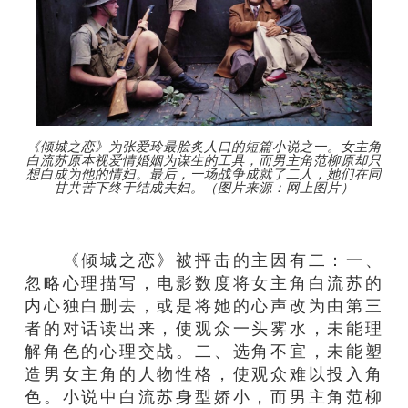
《倾城之恋》为张爱玲最脍炙人口的短篇小说之一。女主角
白流苏原本视爱情婚姻为谋生的工具，而男主角范柳原却只
想白成为他的情妇。最后，一场战争成就了二人，她们在同
甘共苦下终于结成夫妇。（图片来源：网上图片）
《倾城之恋》被抨击的主因有二：一、
忽略心理描写，电影数度将女主角白流苏的
内心独白删去，或是将她的心声改为由第三
者的对话读出来，使观众一头雾水，未能理
解角色的心理交战。二、选角不宜，未能塑
造男女主角的人物性格，使观众难以投入角
色。小说中白流苏身型娇小，而男主角范柳