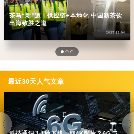
茶马“新”道｜供应链+本地化 中国新茶饮
出海致胜之道
2025-12-04
最近30天人气文章
科技通识｜1秒下载一部4K影片？6G与