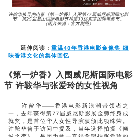
许鞍华执导的电影《第一炉香》入围第77届威尼斯国际电影
节、第25届釜山国际电影节和第33届东京国际电影节。
（图片来源：官方剧照）
延伸阅读：
重温40年香港电影金像奖 细
味香港文化的集体回忆
《第一炉香》入围威尼斯国际电影
节 许鞍华与张爱玲的女性视角
许鞍华——香港电影新浪潮带领者之
一，去年获得第77届威尼斯影展金狮终身成
就奖，是首位华人女性导演获颁此项殊荣。
许鞍华曾于访问中提及，当年选择拍摄《倾
城之恋》，是因为她一直很希望拍张爱玲的