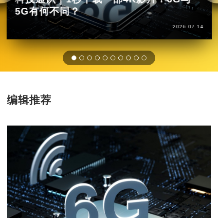
5G有何不同？
2026-07-14
编辑推荐