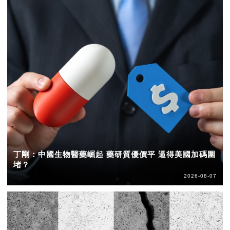
丁剛：中國生物醫藥崛起 藥研質優價平 逼得美國加碼圍
堵？
2026-08-07