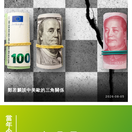
鄭若麟談中美歐的三角關係
2026-08-05
當
年
今