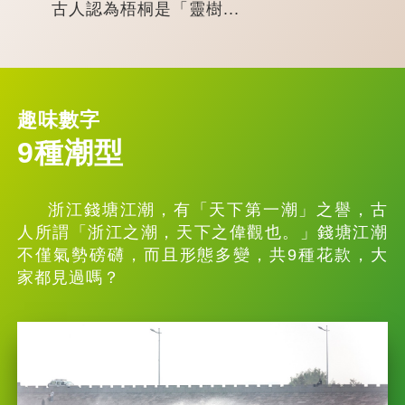
古人認為梧桐是「靈樹...
趣味數字
9種潮型
浙江錢塘江潮，有「天下第一潮」之譽，古
人所謂「浙江之潮，天下之偉觀也。」錢塘江潮
不僅氣勢磅礴，而且形態多變，共9種花款，大
家都見過嗎？