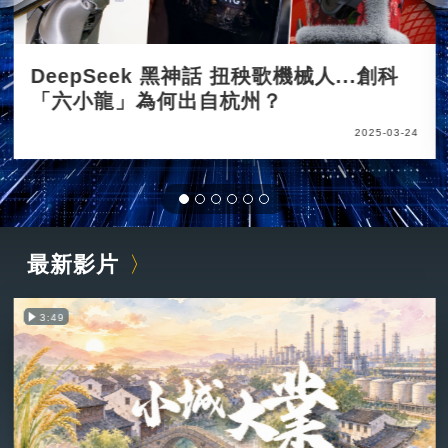
DeepSeek 黑神話 扭秧歌機械人...創科
「六小龍」為何出自杭州？
2025-03-24
最新影片
3:49