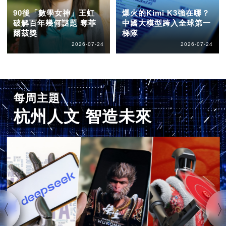
90後「數學女神」王虹
爆火的Kimi K3強在哪？
破解百年幾何謎題 奪菲
中國大模型跨入全球第一
爾茲獎
梯隊
2026-07-24
2026-07-24
每周主題
杭州人文 智造未來