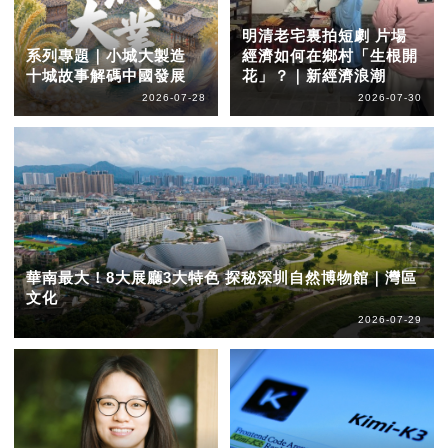
明清老宅裏拍短劇 片場
系列專題｜小城大製造
經濟如何在鄉村「生根開
十城故事解碼中國發展
花」？｜新經濟浪潮
2026-07-28
2026-07-30
華南最大！8大展廳3大特色 探秘深圳自然博物館｜灣區
文化
2026-07-29