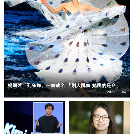
楊麗萍「孔雀舞」一舞成名 「別人跳舞 她跳的是命」
2026-08-04