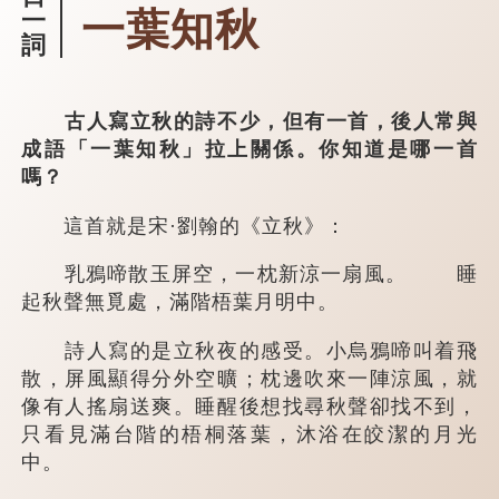
一葉知秋
一
詞
古人寫立秋的詩不少，但有一首，後人常與
成語「一葉知秋」拉上關係。你知道是哪一首
嗎？
這首就是宋·劉翰的《立秋》：
乳鴉啼散玉屏空，一枕新涼一扇風。 睡
起秋聲無覓處，滿階梧葉月明中。
詩人寫的是立秋夜的感受。小烏鴉啼叫着飛
散，屏風顯得分外空曠；枕邊吹來一陣涼風，就
像有人搖扇送爽。睡醒後想找尋秋聲卻找不到，
只看見滿台階的梧桐落葉，沐浴在皎潔的月光
中。