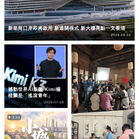
新皇崗口岸即將啟用 新通關模式 新大樓亮點一文看清
2026-08-04
撼動世界AI版圖 Kimi楊
植麟是「搖滾青年」
2026-07-29
3:49