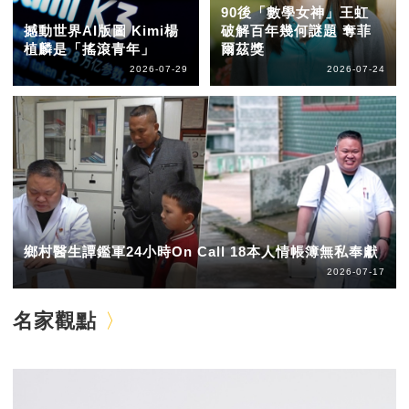
90後「數學女神」王虹
撼動世界AI版圖 Kimi楊
破解百年幾何謎題 奪菲
植麟是「搖滾青年」
爾茲獎
2026-07-29
2026-07-24
鄉村醫生譚鑑軍24小時On Call 18本人情帳簿無私奉獻
2026-07-17
名家觀點