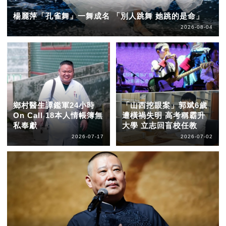
楊麗萍「孔雀舞」一舞成名 「別人跳舞 她跳的是命」
2026-08-04
鄉村醫生譚鑑軍24小時
「山西挖眼案」郭斌6歲
On Call 18本人情帳簿無
遭橫禍失明 高考稱霸升
私奉獻
大學 立志回盲校任教
2026-07-17
2026-07-02