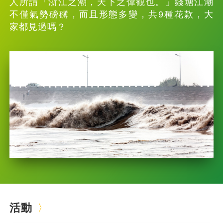
人所謂「浙江之潮，天下之偉觀也。」錢塘江潮
不僅氣勢磅礴，而且形態多變，共9種花款，大
家都見過嗎？
活動