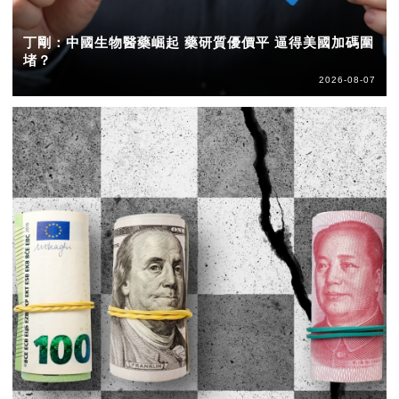
丁剛：中國生物醫藥崛起 藥研質優價平 逼得美國加碼圍
堵？
2026-08-07