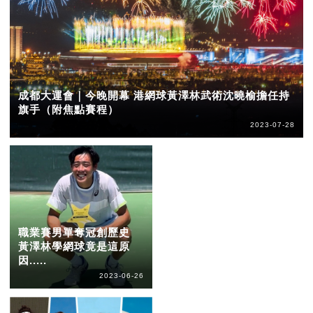
成都大運會｜今晚開幕 港網球黃澤林武術沈曉榆擔任持
旗手（附焦點賽程）
2023-07-28
職業賽男單奪冠創歷史
黃澤林學網球竟是這原
因.....
2023-06-26