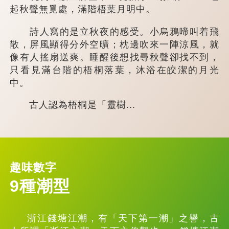
起秋聲無覓處，滿階梧葉月明中。
詩人寫的是立秋夜的感受。小烏鴉啼叫着飛
散，屏風顯得分外空曠；枕邊吹來一陣涼風，就
像有人搖扇送爽。睡醒後想找尋秋聲卻找不到，
只看見滿台階的梧桐落葉，沐浴在皎潔的月光
中。
古人認為梧桐是「靈樹...
趣味數字
9種潮型
浙江錢塘江潮，有「天下第一潮」之譽，古