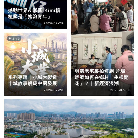
撼動世界AI版圖 Kimi楊
植麟是「搖滾青年」
2026-07-29
3:49
明清老宅裏拍短劇 片場
系列專題｜小城大製造
經濟如何在鄉村「生根開
十城故事解碼中國發展
花」？｜新經濟浪潮
2026-07-28
2026-07-30