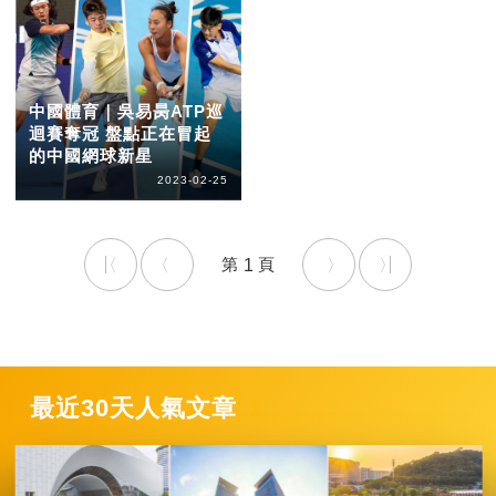
中國體育｜吳易昺ATP巡
迴賽奪冠 盤點正在冒起
的中國網球新星
2023-02-25
1
最近30天人氣文章