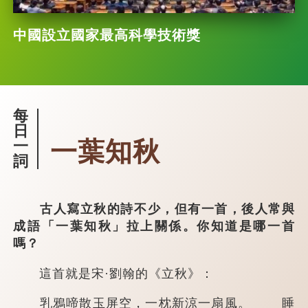
中國設立國家最高科學技術獎
每
日
一葉知秋
一
詞
古人寫立秋的詩不少，但有一首，後人常與
成語「一葉知秋」拉上關係。你知道是哪一首
嗎？
這首就是宋·劉翰的《立秋》：
乳鴉啼散玉屏空，一枕新涼一扇風。 睡