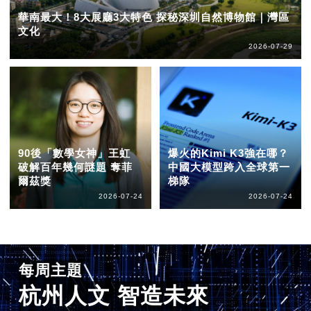
華南最大！8大展廳3大特色 探秘深圳自然博物館｜灣區
文化
2026-07-29
90後「數學女神」王虹
爆火的Kimi K3強在哪？
破解百年幾何謎題 奪菲
中國大模型跨入全球第一
爾茲獎
梯隊
2026-07-24
2026-07-24
每周主題
杭州人文 智造未來