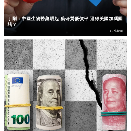
丁剛：中國生物醫藥崛起 藥研質優價平 逼得美國加碼圍
堵？
10小時前