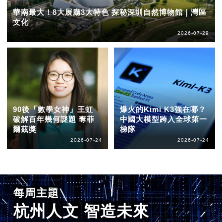
華南最大！8大展廳3大特色 探秘深圳自然博物館｜灣區
文化
2026-07-29
90後「數學女神」王虹
爆火的Kimi K3強在哪？
破解百年幾何謎題 奪菲
中國大模型跨入全球第一
爾茲獎
梯隊
2026-07-24
2026-07-24
每周主題
杭州人文 智造未來