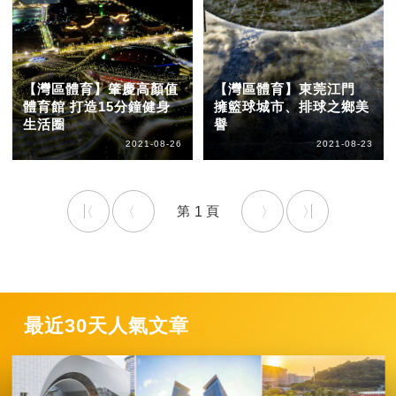
【灣區體育】肇慶高顏值
【灣區體育】東莞江門
體育館 打造15分鐘健身
擁籃球城市、排球之鄉美
生活圈
譽
2021-08-26
2021-08-23
1
最近30天人氣文章