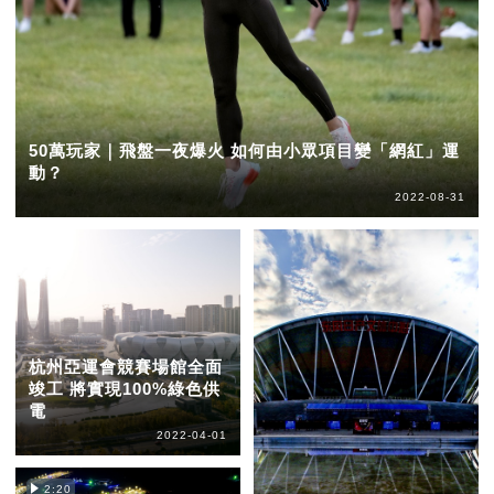
50萬玩家｜飛盤一夜爆火 如何由小眾項目變「網紅」運
動？
2022-08-31
杭州亞運會競賽場館全面
竣工 將實現100%綠色供
電
2022-04-01
2:20