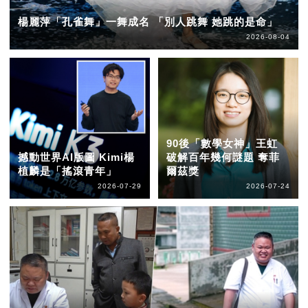
楊麗萍「孔雀舞」一舞成名 「別人跳舞 她跳的是命」
2026-08-04
90後「數學女神」王虹
撼動世界AI版圖 Kimi楊
破解百年幾何謎題 奪菲
植麟是「搖滾青年」
爾茲獎
2026-07-29
2026-07-24