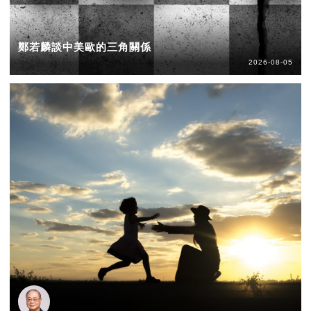
鄭若麟談中美歐的三角關係
2026-08-05