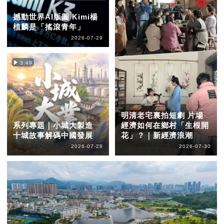
撼動世界AI版圖 Kimi楊
植麟是「搖滾青年」
2026-07-29
3:49
明清老宅裏拍短劇 片場
系列專題｜小城大製造
經濟如何在鄉村「生根開
十城故事解碼中國發展
花」？｜新經濟浪潮
2026-07-28
2026-07-30