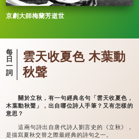
京劇大師梅蘭芳逝世
每
雲天收夏色 木葉動
日
一
秋聲
詞
關於立秋，有一句經典名句「雲天收夏色，
木葉動秋聲」，出自哪位詩人手筆？又有怎樣的
意思？
這兩句詩出自唐代詩人劉言史的《立秋》，
是描寫夏秋交替之際最經典的詩句之一。