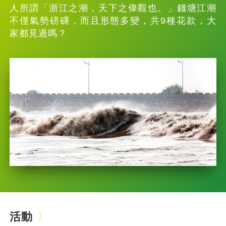
人所謂「浙江之潮，天下之偉觀也。」錢塘江潮
不僅氣勢磅礴，而且形態多變，共9種花款，大
家都見過嗎？
活動