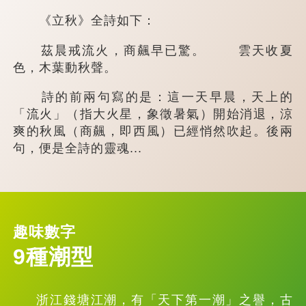
《立秋》全詩如下：
茲晨戒流火，商飆早已驚。 雲天收夏
色，木葉動秋聲。
詩的前兩句寫的是：這一天早晨，天上的
「流火」（指大火星，象徵暑氣）開始消退，涼
爽的秋風（商飆，即西風）已經悄然吹起。後兩
句，便是全詩的靈魂...
趣味數字
9種潮型
浙江錢塘江潮，有「天下第一潮」之譽，古