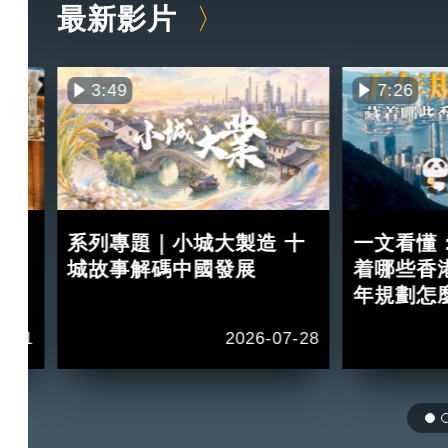
最新影片
3:49
7:26
買
系列專題｜小城大製造 十
一文看懂
紅？
城故事解碼中國發展
着哪些香
年規劃怎
2-11
2026-07-28