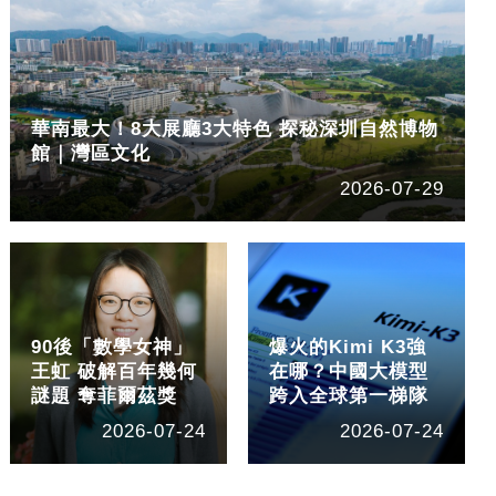
華南最大！8大展廳3大特色 探秘深圳自然博物
館｜灣區文化
2026-07-29
90後「數學女神」
爆火的Kimi K3強
王虹 破解百年幾何
在哪？中國大模型
謎題 奪菲爾茲獎
跨入全球第一梯隊
2026-07-24
2026-07-24