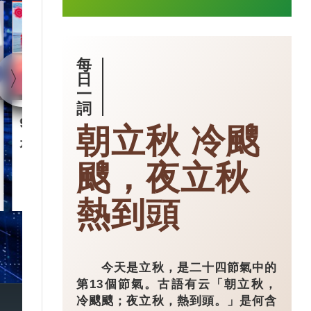
1:40
每
日
一
詞
90後王興興 「英語學渣」
智慧城市｜杭
朝立秋 冷颼
是機械人天才
市大腦」 有
颼，夜立秋
2025-03-17
熱到頭
今天是立秋，是二十四節氣中的
第13個節氣。古語有云「朝立秋，
冷颼颼；夜立秋，熱到頭。」是何含