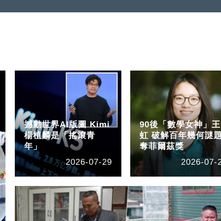
撼動世界AI版圖 Kimi
90後「數學女神」王
楊植麟是「搖滾青
虹 破解百年幾何謎
年」
奪菲爾茲獎
2026-07-29
2026-07-