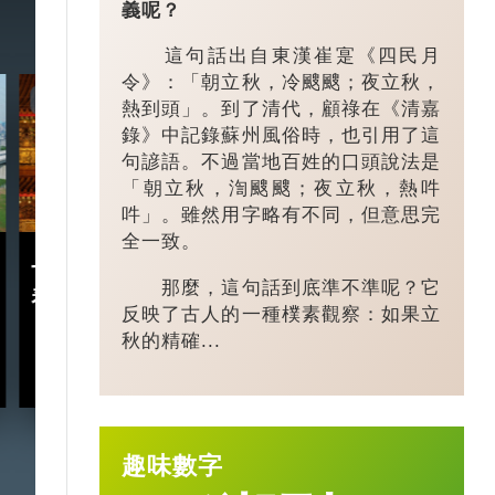
義呢？
這句話出自東漢崔寔《四民月
令》：「朝立秋，冷颼颼；夜立秋，
7:20
3:49
熱到頭」。到了清代，顧祿在《清嘉
錄》中記錄蘇州風俗時，也引用了這
句諺語。不過當地百姓的口頭說法是
「朝立秋，渹颼颼；夜立秋，熱吽
吽」。雖然用字略有不同，但意思完
全一致。
十五五規劃｜五年規劃 藏
小城大業｜浙
那麼，這句話到底準不準呢？它
着甚麼中國「治」慧？
鎮：一粒珍珠如
反映了古人的一種樸素觀察：如果立
億璀璨王國？
秋的精確...
2026-03-18
趣味數字