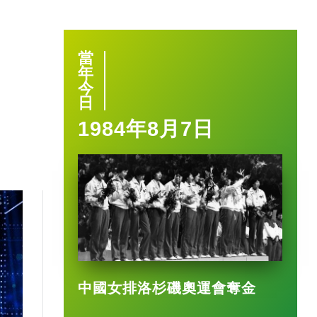
當
年
今
日
1984年8月7日
中國女排洛杉磯奧運會奪金