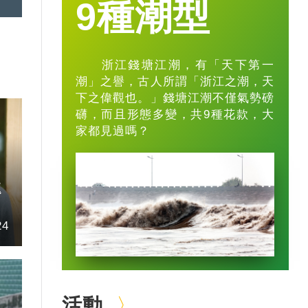
9種潮型
浙江錢塘江潮，有「天下第一
潮」之譽，古人所謂「浙江之潮，天
下之偉觀也。」錢塘江潮不僅氣勢磅
礴，而且形態多變，共9種花款，大
家都見過嗎？
題
24
活動