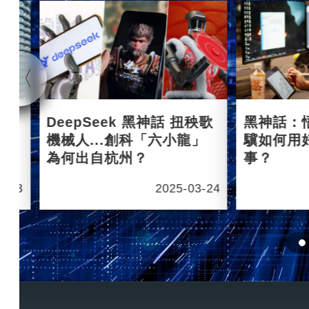
杭州
DeepSeek 黑神話 扭秧歌
黑神話：
機械人...創科「六小龍」
驥如何用
為何出自杭州？
事？
6-03
2025-03-24