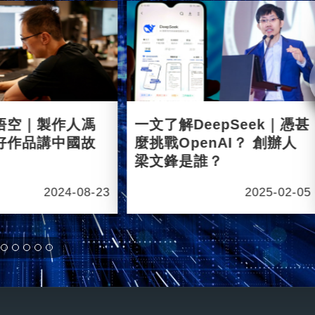
悟空｜製作人馮
一文了解DeepSeek｜憑甚
好作品講中國故
麼挑戰OpenAI？ 創辦人
梁文鋒是誰？
2024-08-23
2025-02-05