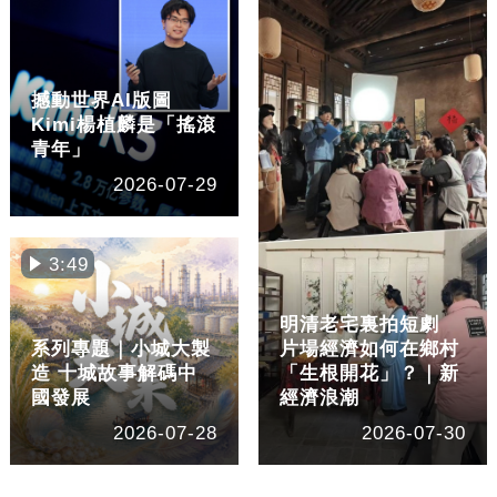
撼動世界AI版圖
Kimi楊植麟是「搖滾
青年」
2026-07-29
3:49
明清老宅裏拍短劇
系列專題｜小城大製
片場經濟如何在鄉村
造 十城故事解碼中
「生根開花」？｜新
國發展
經濟浪潮
2026-07-28
2026-07-30