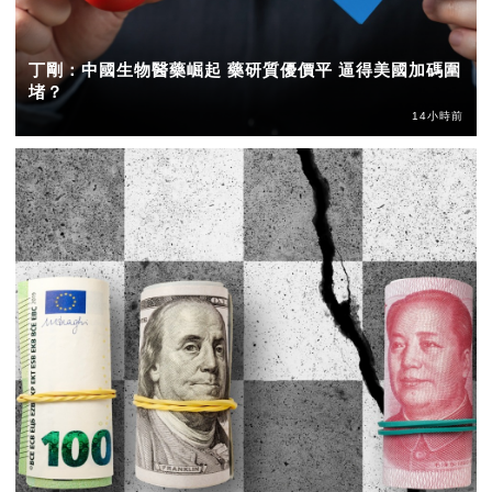
丁剛：中國生物醫藥崛起 藥研質優價平 逼得美國加碼圍
堵？
14小時前