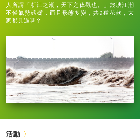
人所謂「浙江之潮，天下之偉觀也。」錢塘江潮
不僅氣勢磅礴，而且形態多變，共9種花款，大
家都見過嗎？
活動