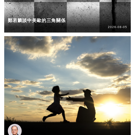
鄭若麟談中美歐的三角關係
2026-08-05