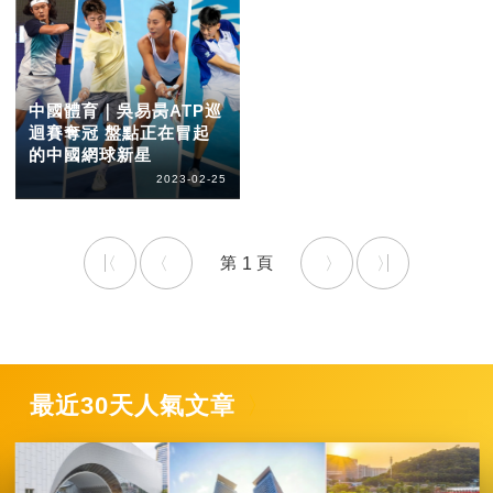
中國體育｜吳易昺ATP巡
迴賽奪冠 盤點正在冒起
的中國網球新星
2023-02-25
1
最近30天人氣文章