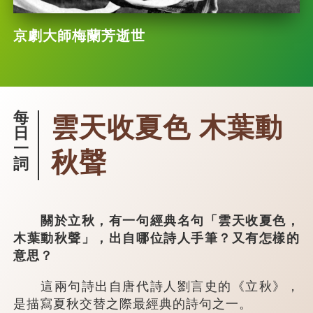
京劇大師梅蘭芳逝世
每
雲天收夏色 木葉動
日
一
秋聲
詞
關於立秋，有一句經典名句「雲天收夏色，
木葉動秋聲」，出自哪位詩人手筆？又有怎樣的
意思？
這兩句詩出自唐代詩人劉言史的《立秋》，
是描寫夏秋交替之際最經典的詩句之一。