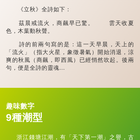
《立秋》全詩如下：
茲晨戒流火，商飆早已驚。 雲天收夏
色，木葉動秋聲。
詩的前兩句寫的是：這一天早晨，天上的
「流火」（指大火星，象徵暑氣）開始消退，涼
爽的秋風（商飆，即西風）已經悄然吹起。後兩
句，便是全詩的靈魂...
趣味數字
9種潮型
浙江錢塘江潮，有「天下第一潮」之譽，古