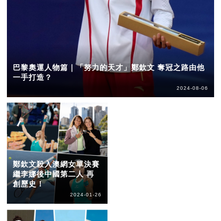
巴黎奧運人物篇｜「努力的天才」鄭欽文 奪冠之路由他
一手打造？
2024-08-06
鄭欽文殺入澳網女單決賽
繼李娜後中國第二人 再
創歷史！
2024-01-26