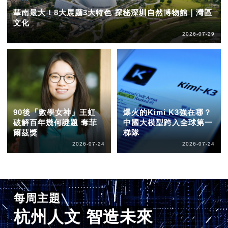
華南最大！8大展廳3大特色 探秘深圳自然博物館｜灣區
文化
2026-07-29
90後「數學女神」王虹
爆火的Kimi K3強在哪？
破解百年幾何謎題 奪菲
中國大模型跨入全球第一
爾茲獎
梯隊
2026-07-24
2026-07-24
每周主題
杭州人文 智造未來