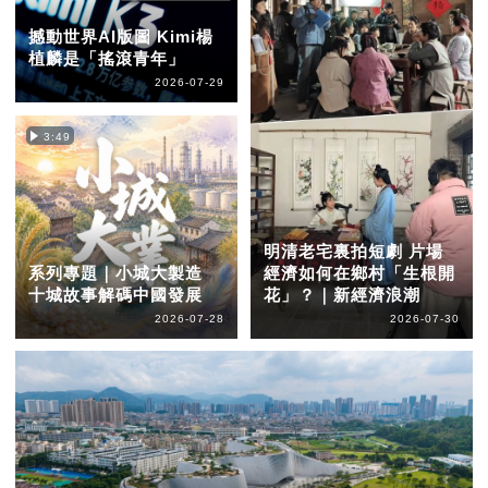
撼動世界AI版圖 Kimi楊
植麟是「搖滾青年」
2026-07-29
3:49
明清老宅裏拍短劇 片場
系列專題｜小城大製造
經濟如何在鄉村「生根開
十城故事解碼中國發展
花」？｜新經濟浪潮
2026-07-28
2026-07-30