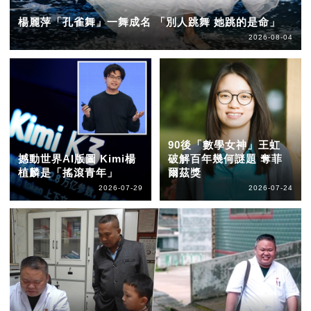
楊麗萍「孔雀舞」一舞成名 「別人跳舞 她跳的是命」
2026-08-04
90後「數學女神」王虹
撼動世界AI版圖 Kimi楊
破解百年幾何謎題 奪菲
植麟是「搖滾青年」
爾茲獎
2026-07-29
2026-07-24