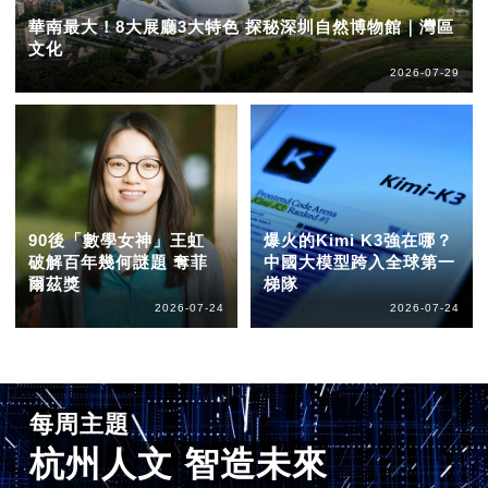
華南最大！8大展廳3大特色 探秘深圳自然博物館｜灣區
文化
2026-07-29
90後「數學女神」王虹
爆火的Kimi K3強在哪？
破解百年幾何謎題 奪菲
中國大模型跨入全球第一
爾茲獎
梯隊
2026-07-24
2026-07-24
每周主題
杭州人文 智造未來