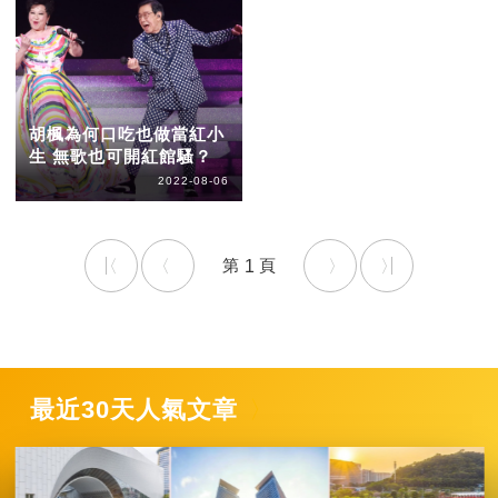
胡楓為何口吃也做當紅小
生 無歌也可開紅館騷？
2022-08-06
1
最近30天人氣文章