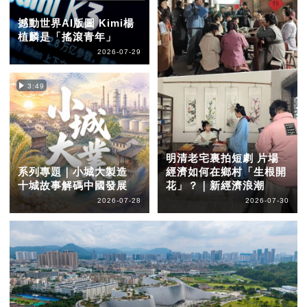
撼動世界AI版圖 Kimi楊
植麟是「搖滾青年」
2026-07-29
3:49
明清老宅裏拍短劇 片場
系列專題｜小城大製造
經濟如何在鄉村「生根開
十城故事解碼中國發展
花」？｜新經濟浪潮
2026-07-28
2026-07-30