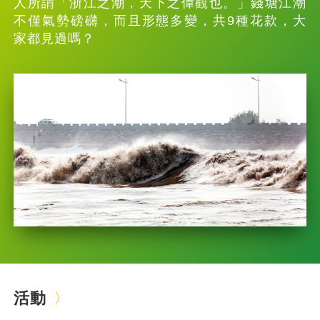
人所謂「浙江之潮，天下之偉觀也。」錢塘江潮
不僅氣勢磅礴，而且形態多變，共9種花款，大
家都見過嗎？
活動