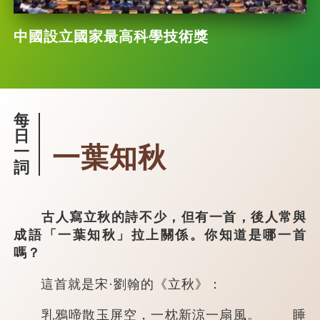
中國設立國家最高科學技術獎
每
日
一葉知秋
一
詞
古人寫立秋的詩不少，但有一首，後人常與
成語「一葉知秋」拉上關係。你知道是哪一首
嗎？
這首就是宋·劉翰的《立秋》：
乳鴉啼散玉屏空，一枕新涼一扇風。 睡