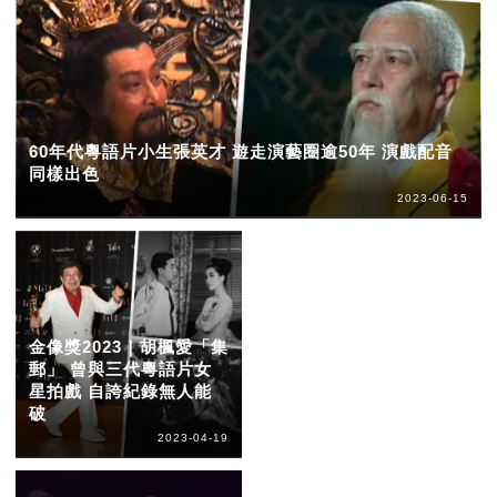
60年代粵語片小生張英才 遊走演藝圈逾50年 演戲配音
同樣出色
2023-06-15
金像獎2023｜胡楓愛「集
郵」 曾與三代粵語片女
星拍戲 自誇紀錄無人能
破
2023-04-19