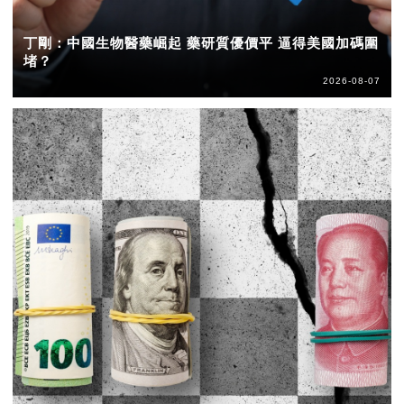
丁剛：中國生物醫藥崛起 藥研質優價平 逼得美國加碼圍
堵？
2026-08-07