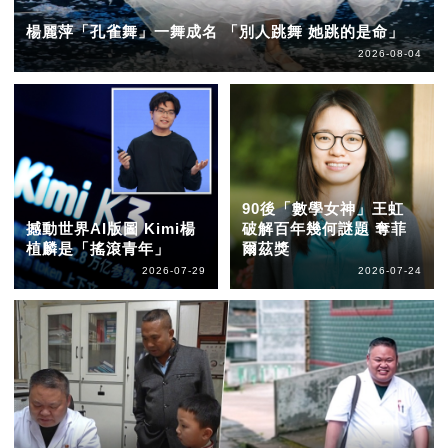
楊麗萍「孔雀舞」一舞成名 「別人跳舞 她跳的是命」
2026-08-04
90後「數學女神」王虹
撼動世界AI版圖 Kimi楊
破解百年幾何謎題 奪菲
植麟是「搖滾青年」
爾茲獎
2026-07-29
2026-07-24