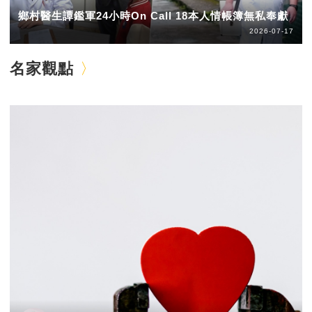
鄉村醫生譚鑑軍24小時On Call 18本人情帳簿無私奉獻
2026-07-17
名家觀點