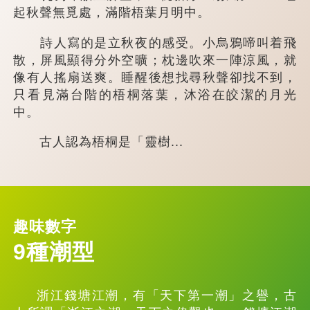
起秋聲無覓處，滿階梧葉月明中。
詩人寫的是立秋夜的感受。小烏鴉啼叫着飛
散，屏風顯得分外空曠；枕邊吹來一陣涼風，就
像有人搖扇送爽。睡醒後想找尋秋聲卻找不到，
只看見滿台階的梧桐落葉，沐浴在皎潔的月光
中。
古人認為梧桐是「靈樹...
趣味數字
9種潮型
浙江錢塘江潮，有「天下第一潮」之譽，古