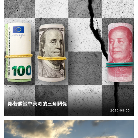
鄭若麟談中美歐的三角關係
2026-08-05