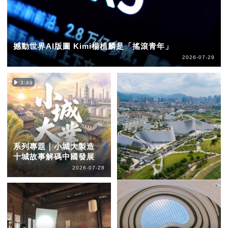
撼動世界AI版圖 Kimi楊植麟是「搖滾青年」
2026-07-29
3:49
系列專題｜小城大製造
十城故事解碼中國發展
2026-07-28