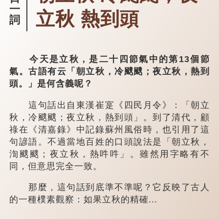
一
立秋 熱到頭
詞
今天是立秋，是二十四節氣中的第13個節
氣。古語有云「朝立秋，冷颼颼；夜立秋，熱到
頭。」是何含義呢？
這句話出自東漢崔寔《四民月令》：「朝立
秋，冷颼颼；夜立秋，熱到頭」。到了清代，顧
祿在《清嘉錄》中記錄蘇州風俗時，也引用了這
句諺語。不過當地百姓的口頭說法是「朝立秋，
渹颼颼；夜立秋，熱吽吽」。雖然用字略有不
同，但意思完全一致。
那麼，這句話到底準不準呢？它反映了古人
的一種樸素觀察：如果立秋的精確...