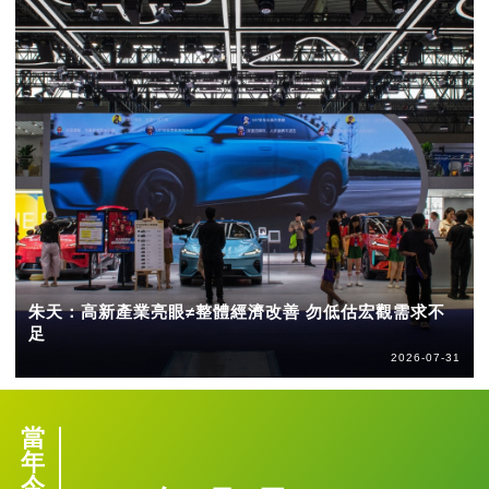
朱天：高新產業亮眼≠整體經濟改善 勿低估宏觀需求不
足
2026-07-31
當
年
今