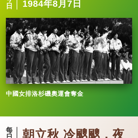
1984年8月7日
日
中國女排洛杉磯奧運會奪金
每
朝立秋 冷颼颼，夜
日