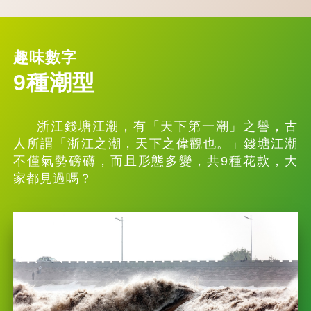
趣味數字
9種潮型
浙江錢塘江潮，有「天下第一潮」之譽，古
人所謂「浙江之潮，天下之偉觀也。」錢塘江潮
不僅氣勢磅礴，而且形態多變，共9種花款，大
家都見過嗎？