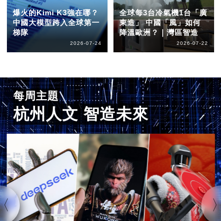
爆火的Kimi K3強在哪？
全球每3台冷氣機1台「廣
中國大模型跨入全球第一
東造」 中國「風」如何
梯隊
降溫歐洲？｜灣區智造
2026-07-24
2026-07-22
每周主題
杭州人文 智造未來