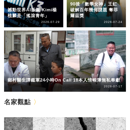
90後「數學女神」王虹
撼動世界AI版圖 Kimi楊
破解百年幾何謎題 奪菲
植麟是「搖滾青年」
爾茲獎
2026-07-29
2026-07-24
鄉村醫生譚鑑軍24小時On Call 18本人情帳簿無私奉獻
2026-07-17
名家觀點