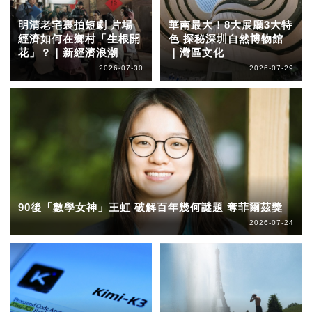
明清老宅裏拍短劇 片場
華南最大！8大展廳3大特
經濟如何在鄉村「生根開
色 探秘深圳自然博物館
花」？｜新經濟浪潮
｜灣區文化
2026-07-30
2026-07-29
90後「數學女神」王虹 破解百年幾何謎題 奪菲爾茲獎
2026-07-24