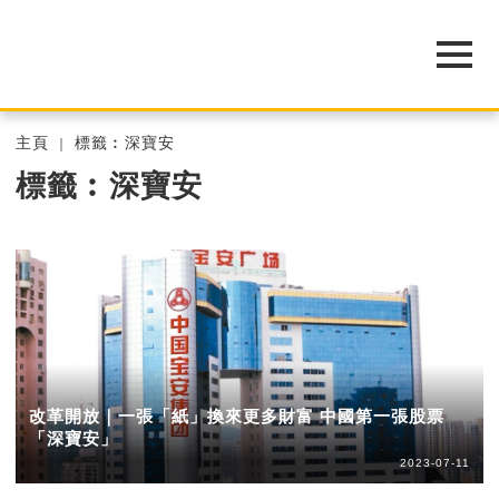
主頁
標籤︰深寶安
標籤︰深寶安
改革開放｜一張「紙」換來更多財富 中國第一張股票
「深寶安」
2023-07-11