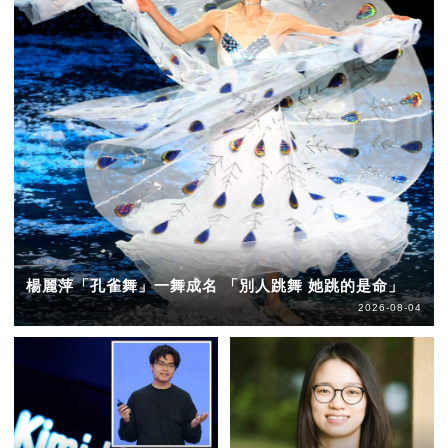
楊麗萍「孔雀舞」一舞成名 「別人跳舞 她跳的是命」
2026-08-04