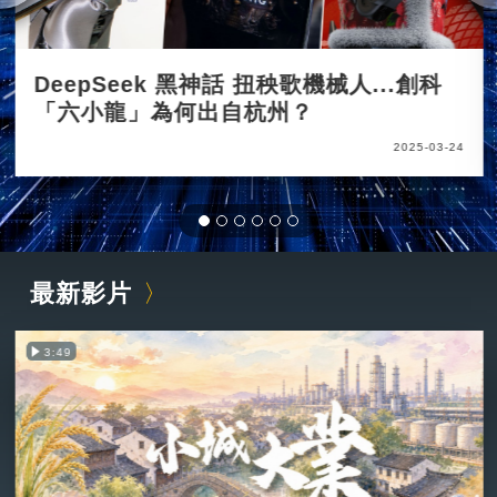
DeepSeek 黑神話 扭秧歌機械人...創科
「六小龍」為何出自杭州？
2025-03-24
最新影片
3:49