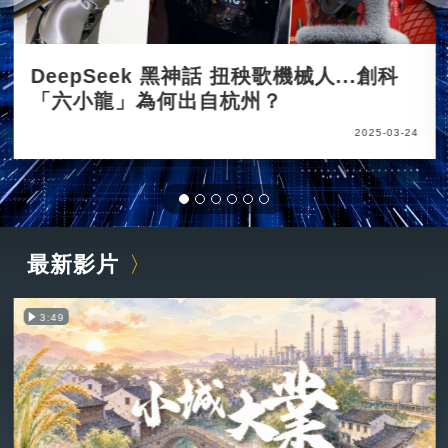
DeepSeek 黑神話 扭秧歌機械人...創科
「六小龍」為何出自杭州？
2025-03-24
最新影片
3:49