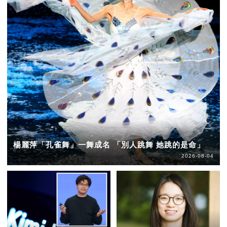
楊麗萍「孔雀舞」一舞成名 「別人跳舞 她跳的是命」
2026-08-04