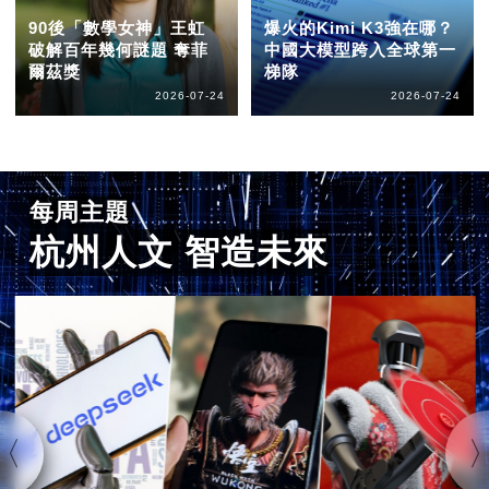
90後「數學女神」王虹
爆火的Kimi K3強在哪？
破解百年幾何謎題 奪菲
中國大模型跨入全球第一
爾茲獎
梯隊
2026-07-24
2026-07-24
每周主題
杭州人文 智造未來