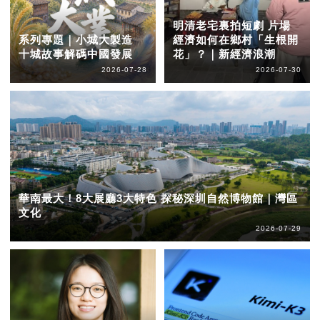
明清老宅裏拍短劇 片場
系列專題｜小城大製造
經濟如何在鄉村「生根開
十城故事解碼中國發展
花」？｜新經濟浪潮
2026-07-28
2026-07-30
華南最大！8大展廳3大特色 探秘深圳自然博物館｜灣區
文化
2026-07-29