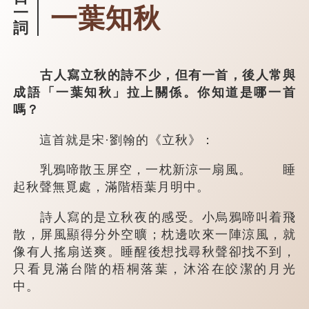
一葉知秋
一
詞
古人寫立秋的詩不少，但有一首，後人常與
成語「一葉知秋」拉上關係。你知道是哪一首
嗎？
這首就是宋·劉翰的《立秋》：
乳鴉啼散玉屏空，一枕新涼一扇風。 睡
起秋聲無覓處，滿階梧葉月明中。
詩人寫的是立秋夜的感受。小烏鴉啼叫着飛
散，屏風顯得分外空曠；枕邊吹來一陣涼風，就
像有人搖扇送爽。睡醒後想找尋秋聲卻找不到，
只看見滿台階的梧桐落葉，沐浴在皎潔的月光
中。