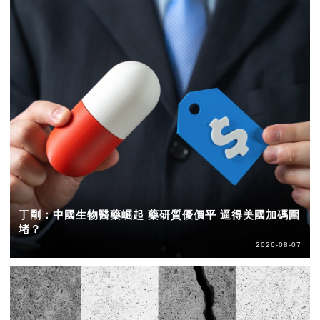
丁剛：中國生物醫藥崛起 藥研質優價平 逼得美國加碼圍
堵？
2026-08-07