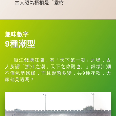
古人認為梧桐是「靈樹...
趣味數字
9種潮型
浙江錢塘江潮，有「天下第一潮」之譽，古
人所謂「浙江之潮，天下之偉觀也。」錢塘江潮
不僅氣勢磅礴，而且形態多變，共9種花款，大
家都見過嗎？