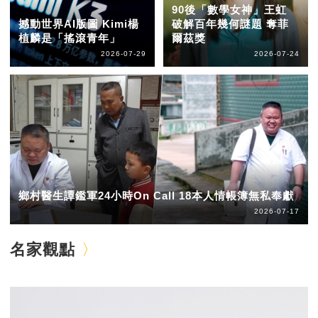
90後「數學女神」王虹
撼動世界AI版圖 Kimi楊
破解百年幾何謎題 奪菲
植麟是「搖滾青年」
爾茲獎
2026-07-29
2026-07-24
鄉村醫生譚鑑軍24小時On Call 18本人情帳簿無私奉獻
2026-07-17
名家觀點