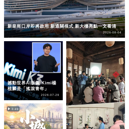
新皇崗口岸即將啟用 新通關模式 新大樓亮點一文看清
2026-08-04
撼動世界AI版圖 Kimi楊
植麟是「搖滾青年」
2026-07-29
3:49