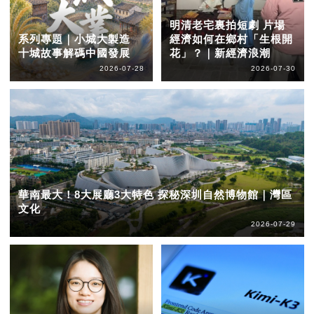
明清老宅裏拍短劇 片場
系列專題｜小城大製造
經濟如何在鄉村「生根開
十城故事解碼中國發展
花」？｜新經濟浪潮
2026-07-28
2026-07-30
華南最大！8大展廳3大特色 探秘深圳自然博物館｜灣區
文化
2026-07-29