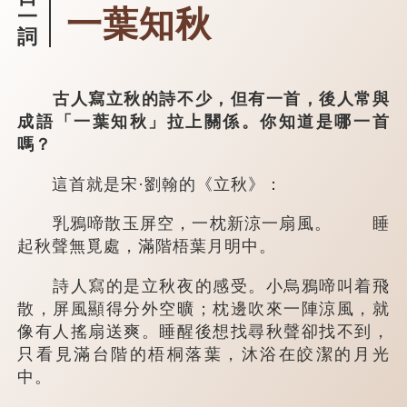
一葉知秋
一
詞
古人寫立秋的詩不少，但有一首，後人常與
成語「一葉知秋」拉上關係。你知道是哪一首
嗎？
這首就是宋·劉翰的《立秋》：
乳鴉啼散玉屏空，一枕新涼一扇風。 睡
起秋聲無覓處，滿階梧葉月明中。
詩人寫的是立秋夜的感受。小烏鴉啼叫着飛
散，屏風顯得分外空曠；枕邊吹來一陣涼風，就
像有人搖扇送爽。睡醒後想找尋秋聲卻找不到，
只看見滿台階的梧桐落葉，沐浴在皎潔的月光
中。