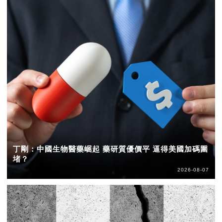
丁剛：中國生物醫藥崛起 藥研質優價平 逼得美國加碼圍
堵？
2026-08-07