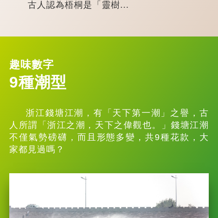
古人認為梧桐是「靈樹...
趣味數字
9種潮型
浙江錢塘江潮，有「天下第一潮」之譽，古
人所謂「浙江之潮，天下之偉觀也。」錢塘江潮
不僅氣勢磅礴，而且形態多變，共9種花款，大
家都見過嗎？