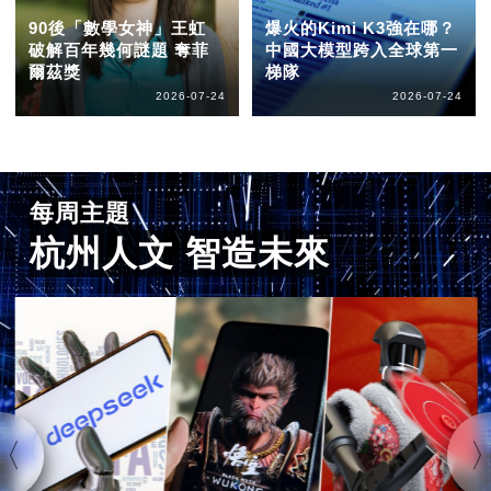
90後「數學女神」王虹
爆火的Kimi K3強在哪？
破解百年幾何謎題 奪菲
中國大模型跨入全球第一
爾茲獎
梯隊
2026-07-24
2026-07-24
每周主題
杭州人文 智造未來