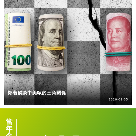
鄭若麟談中美歐的三角關係
2026-08-05
當
年
今