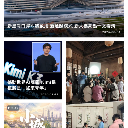
新皇崗口岸即將啟用 新通關模式 新大樓亮點一文看清
2026-08-04
撼動世界AI版圖 Kimi楊
植麟是「搖滾青年」
2026-07-29
3:49