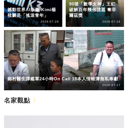
90後「數學女神」王虹
撼動世界AI版圖 Kimi楊
破解百年幾何謎題 奪菲
植麟是「搖滾青年」
爾茲獎
2026-07-29
2026-07-24
鄉村醫生譚鑑軍24小時On Call 18本人情帳簿無私奉獻
2026-07-17
名家觀點