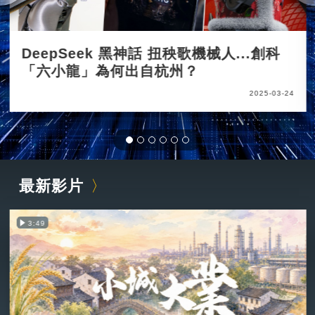
DeepSeek 黑神話 扭秧歌機械人...創科
「六小龍」為何出自杭州？
2025-03-24
最新影片
3:49