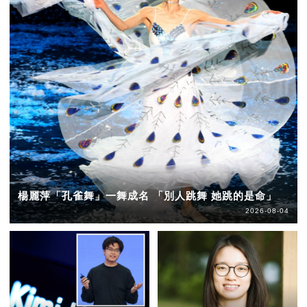
楊麗萍「孔雀舞」一舞成名 「別人跳舞 她跳的是命」
2026-08-04