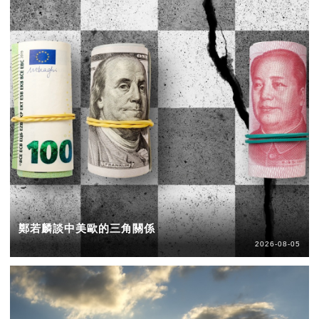
鄭若麟談中美歐的三角關係
2026-08-05