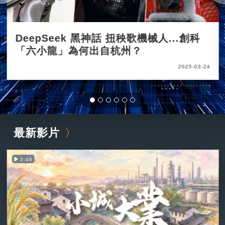
DeepSeek 黑神話 扭秧歌機械人...創科
「六小龍」為何出自杭州？
2025-03-24
最新影片
3:49