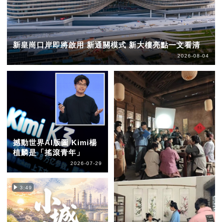
新皇崗口岸即將啟用 新通關模式 新大樓亮點一文看清
2026-08-04
撼動世界AI版圖 Kimi楊
植麟是「搖滾青年」
2026-07-29
3:49