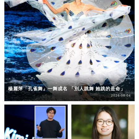
楊麗萍「孔雀舞」一舞成名 「別人跳舞 她跳的是命」
2026-08-04