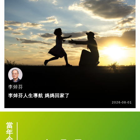
李焯芬
李焯芬人生導航 媽媽回家了
2026-08-01
當
年
今