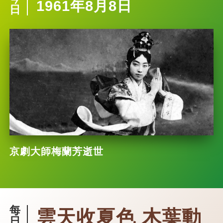
1961年8月8日
日
京劇大師梅蘭芳逝世
每
雲天收夏色 木葉動
日