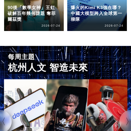
90後「數學女神」王虹
爆火的Kimi K3強在哪？
破解百年幾何謎題 奪菲
中國大模型跨入全球第一
爾茲獎
梯隊
2026-07-24
2026-07-24
每周主題
杭州人文 智造未來