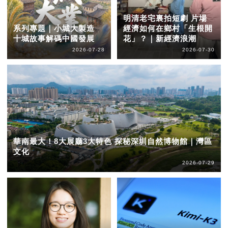
明清老宅裏拍短劇 片場
系列專題｜小城大製造
經濟如何在鄉村「生根開
十城故事解碼中國發展
花」？｜新經濟浪潮
2026-07-28
2026-07-30
華南最大！8大展廳3大特色 探秘深圳自然博物館｜灣區
文化
2026-07-29