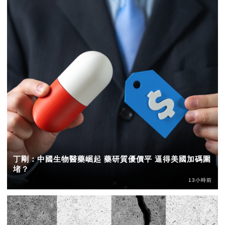
丁剛：中國生物醫藥崛起 藥研質優價平 逼得美國加碼圍
堵？
13小時前