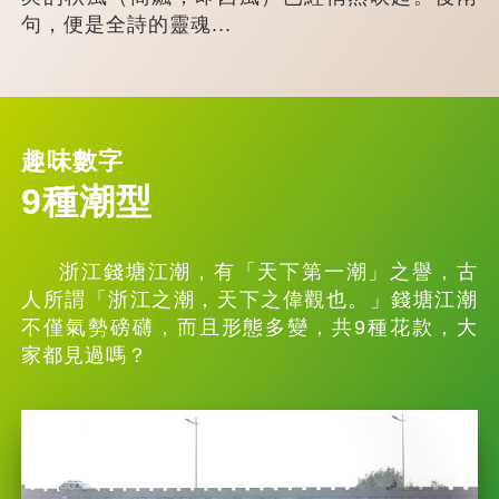
句，便是全詩的靈魂...
趣味數字
9種潮型
浙江錢塘江潮，有「天下第一潮」之譽，古
人所謂「浙江之潮，天下之偉觀也。」錢塘江潮
不僅氣勢磅礴，而且形態多變，共9種花款，大
家都見過嗎？