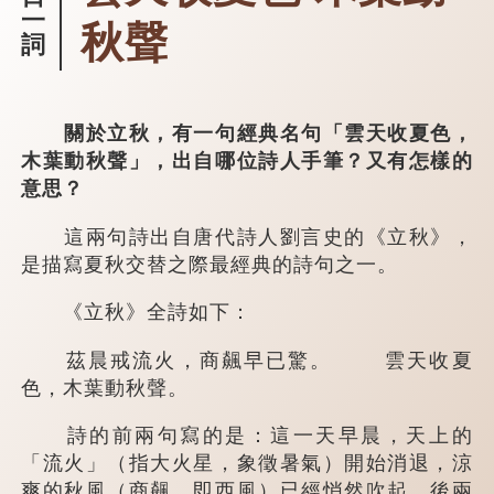
一
秋聲
詞
關於立秋，有一句經典名句「雲天收夏色，
木葉動秋聲」，出自哪位詩人手筆？又有怎樣的
意思？
這兩句詩出自唐代詩人劉言史的《立秋》，
是描寫夏秋交替之際最經典的詩句之一。
《立秋》全詩如下：
茲晨戒流火，商飆早已驚。 雲天收夏
色，木葉動秋聲。
詩的前兩句寫的是：這一天早晨，天上的
「流火」（指大火星，象徵暑氣）開始消退，涼
爽的秋風（商飆，即西風）已經悄然吹起。後兩