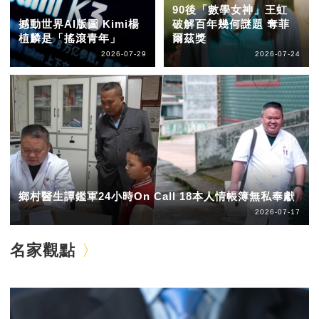
90後「數學女神」王虹
撼動世界AI版圖 Kimi楊
破解百年幾何謎題 奪菲
植麟是「搖滾青年」
爾茲獎
2026-07-29
2026-07-24
鄉村醫生譚鑑軍24小時On Call 18本人情帳簿無私奉獻
2026-07-17
名家觀點