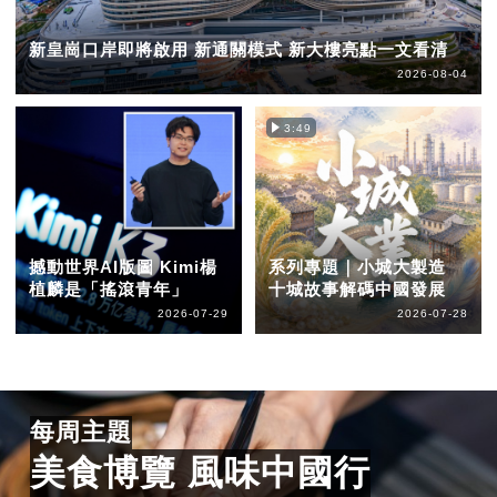
新皇崗口岸即將啟用 新通關模式 新大樓亮點一文看清
2026-08-04
3:49
撼動世界AI版圖 Kimi楊
系列專題｜小城大製造
植麟是「搖滾青年」
十城故事解碼中國發展
2026-07-29
2026-07-28
每周主題
美食博覽 風味中國行