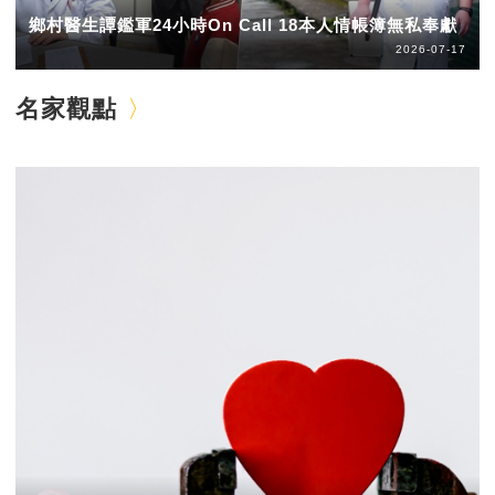
鄉村醫生譚鑑軍24小時On Call 18本人情帳簿無私奉獻
2026-07-17
名家觀點