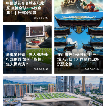
中國以花命名城市只此一
座 坐擁全球35%鈦金
屬！｜神州冷知識
2026-08-07
新職業解碼｜無人機群飛
在山東煙台做神仙？ 一
行規劃員 如何「指揮」
場《八仙！》同款的山海
無人機表演？
沉浸之旅
2026-07-30
2026-08-04