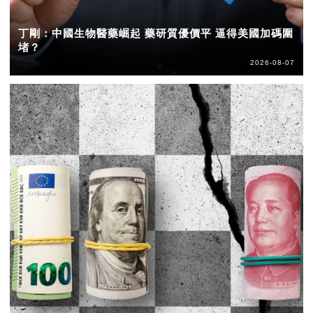
丁剛：中國生物醫藥崛起 藥研質優價平 逼得美國加碼圍
堵？
2026-08-07