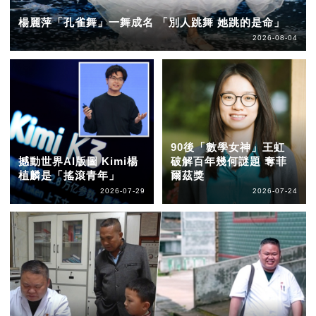
楊麗萍「孔雀舞」一舞成名 「別人跳舞 她跳的是命」
2026-08-04
90後「數學女神」王虹
撼動世界AI版圖 Kimi楊
破解百年幾何謎題 奪菲
植麟是「搖滾青年」
爾茲獎
2026-07-29
2026-07-24