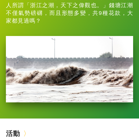
人所謂「浙江之潮，天下之偉觀也。」錢塘江潮
不僅氣勢磅礴，而且形態多變，共9種花款，大
家都見過嗎？
活動