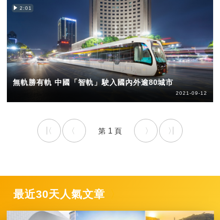
2:01
無軌勝有軌 中國「智軌」駛入國內外逾80城市
2021-09-12
1
最近30天人氣文章