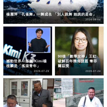
楊麗萍「孔雀舞」一舞成名 「別人跳舞 她跳的是命」
2026-08-04
90後「數學女神」王虹
撼動世界AI版圖 Kimi楊
破解百年幾何謎題 奪菲
植麟是「搖滾青年」
爾茲獎
2026-07-29
2026-07-24