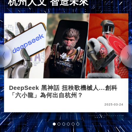
杭州人文 智造未來
DeepSeek 黑神話 扭秧歌機械人...創科
「六小龍」為何出自杭州？
2025-03-24