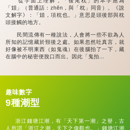
從字面上理解，「後尾枕」的本字應為
「䪴」（普通話：zhěn，與「枕」同音）。《說
文解字》：「䪴，項枕也。」意思是頭後部與枕
頭接觸的地方。
民間流傳有一種說法，人會將一些不欲為人
所知的記憶藏於頸後之處。如果忽然吐真言，就
好像被不明東西（如鬼魂）在後腦拍了一下，藏
在腦中的秘密便脫口而出。因此「鬼拍...
趣味數字
9種潮型
浙江錢塘江潮，有「天下第一潮」之譽，古
人所謂「浙江之潮，天下之偉觀也。」錢塘江潮