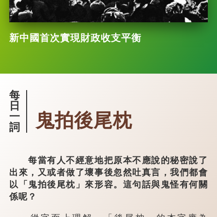
新中國首次實現財政收支平衡
每
日
鬼拍後尾枕
一
詞
每當有人不經意地把原本不應說的秘密說了
出來，又或者做了壞事後忽然吐真言，我們都會
以「鬼拍後尾枕」來形容。這句話與鬼怪有何關
係呢？