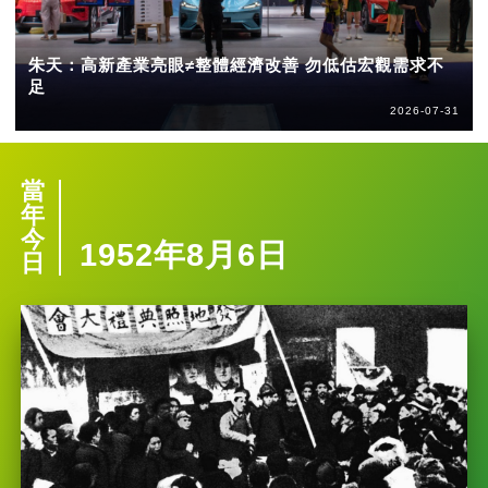
朱天：高新產業亮眼≠整體經濟改善 勿低估宏觀需求不
足
2026-07-31
當
年
今
1952年8月6日
日