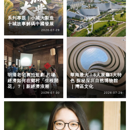
系列專題｜小城大製造
十城故事解碼中國發展
2026-07-28
明清老宅裏拍短劇 片場
華南最大！8大展廳3大特
經濟如何在鄉村「生根開
色 探秘深圳自然博物館
花」？｜新經濟浪潮
｜灣區文化
2026-07-30
2026-07-29