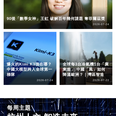
90後「數學女神」王虹 破解百年幾何謎題 奪菲爾茲獎
2026-07-24
爆火的Kimi K3強在哪？
全球每3台冷氣機1台「廣
中國大模型跨入全球第一
東造」 中國「風」如何
梯隊
降溫歐洲？｜灣區智造
2026-07-24
2026-07-22
每周主題