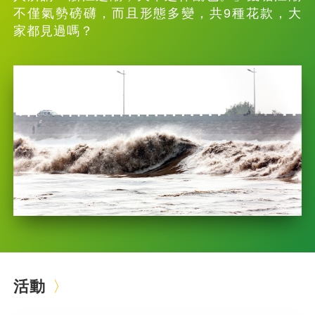
不僅氣勢磅礴，而且形態多變，共9種花款，大
家都見過嗎？
活動