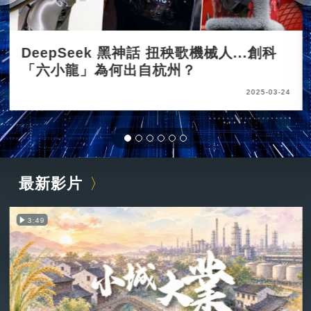
DeepSeek 黑神話 扭秧歌機械人...創科
「六小龍」為何出自杭州？
2025-03-24
最新影片
3:49