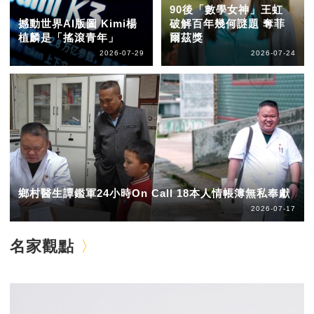
90後「數學女神」王虹
撼動世界AI版圖 Kimi楊
破解百年幾何謎題 奪菲
植麟是「搖滾青年」
爾茲獎
2026-07-29
2026-07-24
鄉村醫生譚鑑軍24小時On Call 18本人情帳簿無私奉獻
2026-07-17
名家觀點