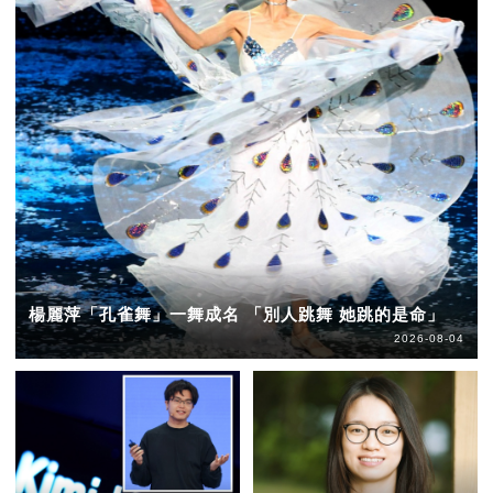
楊麗萍「孔雀舞」一舞成名 「別人跳舞 她跳的是命」
2026-08-04