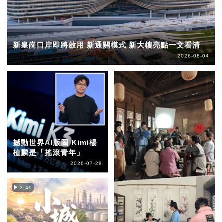
新皇崗口岸即將啟用 新通關模式 新大樓亮點一文看清
2026-08-04
撼動世界AI版圖 Kimi楊
植麟是「搖滾青年」
2026-07-29
3:49