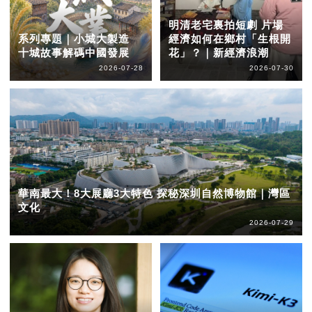
明清老宅裏拍短劇 片場
系列專題｜小城大製造
經濟如何在鄉村「生根開
十城故事解碼中國發展
花」？｜新經濟浪潮
2026-07-28
2026-07-30
華南最大！8大展廳3大特色 探秘深圳自然博物館｜灣區
文化
2026-07-29