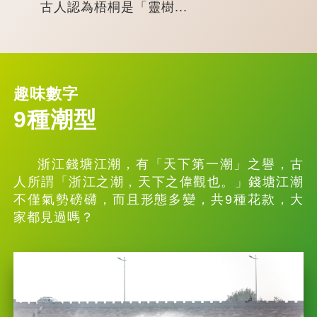
古人認為梧桐是「靈樹...
趣味數字
9種潮型
浙江錢塘江潮，有「天下第一潮」之譽，古
人所謂「浙江之潮，天下之偉觀也。」錢塘江潮
不僅氣勢磅礴，而且形態多變，共9種花款，大
家都見過嗎？