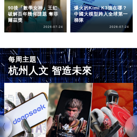
90後「數學女神」王虹
爆火的Kimi K3強在哪？
破解百年幾何謎題 奪菲
中國大模型跨入全球第一
爾茲獎
梯隊
2026-07-24
2026-07-24
每周主題
杭州人文 智造未來