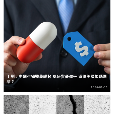
丁剛：中國生物醫藥崛起 藥研質優價平 逼得美國加碼圍
堵？
2026-08-07