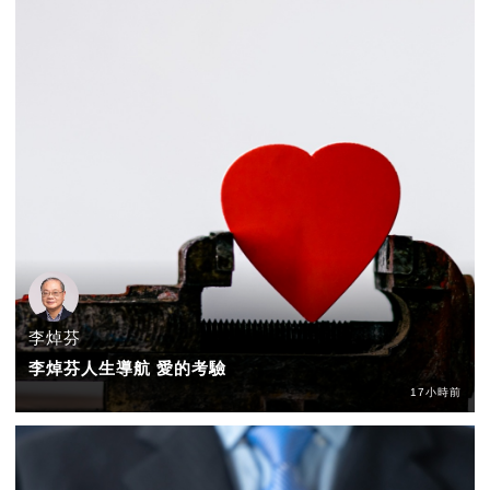
李焯芬
李焯芬人生導航 愛的考驗
17小時前