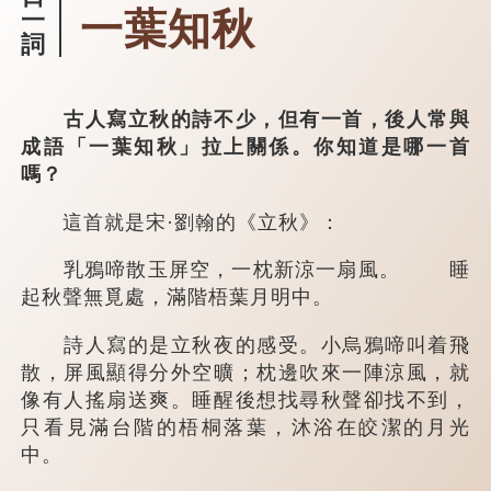
一葉知秋
一
詞
古人寫立秋的詩不少，但有一首，後人常與
成語「一葉知秋」拉上關係。你知道是哪一首
嗎？
這首就是宋·劉翰的《立秋》：
乳鴉啼散玉屏空，一枕新涼一扇風。 睡
起秋聲無覓處，滿階梧葉月明中。
詩人寫的是立秋夜的感受。小烏鴉啼叫着飛
散，屏風顯得分外空曠；枕邊吹來一陣涼風，就
像有人搖扇送爽。睡醒後想找尋秋聲卻找不到，
只看見滿台階的梧桐落葉，沐浴在皎潔的月光
中。