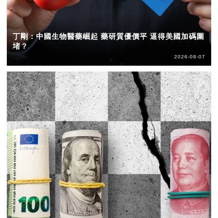
丁剛：中國生物醫藥崛起 藥研質優價平 逼得美國加碼圍
堵？
2026-08-07