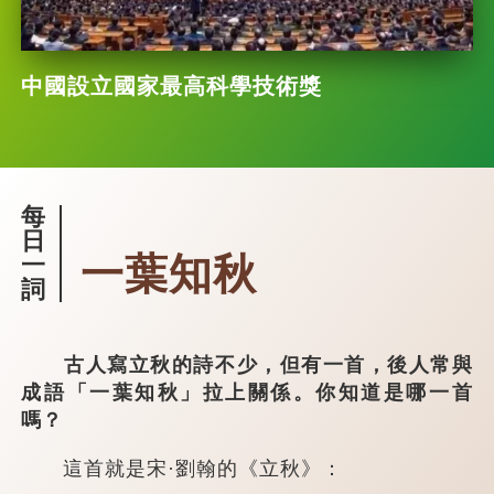
中國設立國家最高科學技術獎
每
日
一葉知秋
一
詞
古人寫立秋的詩不少，但有一首，後人常與
成語「一葉知秋」拉上關係。你知道是哪一首
嗎？
這首就是宋·劉翰的《立秋》：