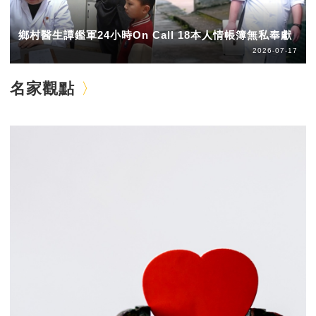
鄉村醫生譚鑑軍24小時On Call 18本人情帳簿無私奉獻
2026-07-17
名家觀點