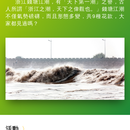
浙江錢塘江潮，有「天下第一潮」之譽，古
人所謂「浙江之潮，天下之偉觀也。」錢塘江潮
不僅氣勢磅礴，而且形態多變，共9種花款，大
家都見過嗎？
活動