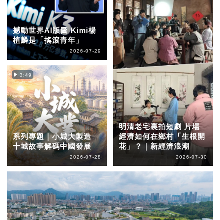
撼動世界AI版圖 Kimi楊
植麟是「搖滾青年」
2026-07-29
3:49
明清老宅裏拍短劇 片場
系列專題｜小城大製造
經濟如何在鄉村「生根開
十城故事解碼中國發展
花」？｜新經濟浪潮
2026-07-28
2026-07-30