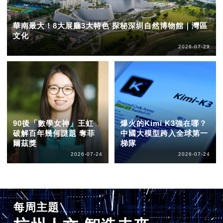
華南最大！8大展廳3大特色 探秘深圳自然博物館｜灣區
文化
2026-07-29
90後「數學女神」王虹
爆火的Kimi K3強在哪？
破解百年幾何謎題 奪菲
中國大模型跨入全球第一
爾茲獎
梯隊
2026-07-24
2026-07-24
每周主題