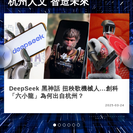
杭州人文 智造未來
DeepSeek 黑神話 扭秧歌機械人...創科
「六小龍」為何出自杭州？
2025-03-24