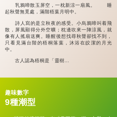
乳鴉啼散玉屏空，一枕新涼一扇風。 睡
起秋聲無覓處，滿階梧葉月明中。
詩人寫的是立秋夜的感受。小烏鴉啼叫着飛
散，屏風顯得分外空曠；枕邊吹來一陣涼風，就
像有人搖扇送爽。睡醒後想找尋秋聲卻找不到，
只看見滿台階的梧桐落葉，沐浴在皎潔的月光
中。
古人認為梧桐是「靈樹...
趣味數字
9種潮型