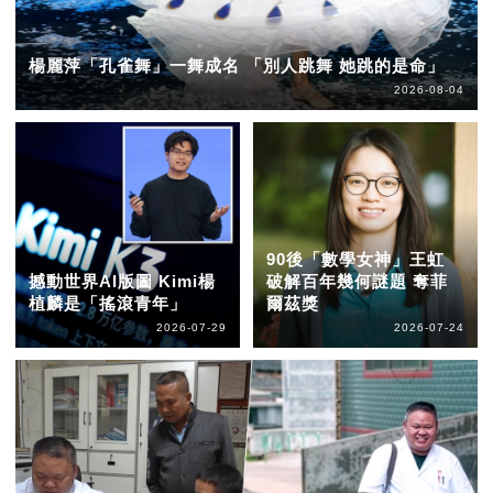
楊麗萍「孔雀舞」一舞成名 「別人跳舞 她跳的是命」
2026-08-04
90後「數學女神」王虹
撼動世界AI版圖 Kimi楊
破解百年幾何謎題 奪菲
植麟是「搖滾青年」
爾茲獎
2026-07-29
2026-07-24