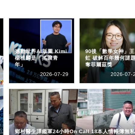
撼動世界AI版圖 Kimi
90後「數學女神」王
楊植麟是「搖滾青
虹 破解百年幾何謎
年」
奪菲爾茲獎
2026-07-29
2026-07-
鄉村醫生譚鑑軍24小時On Call 18本人情帳簿無