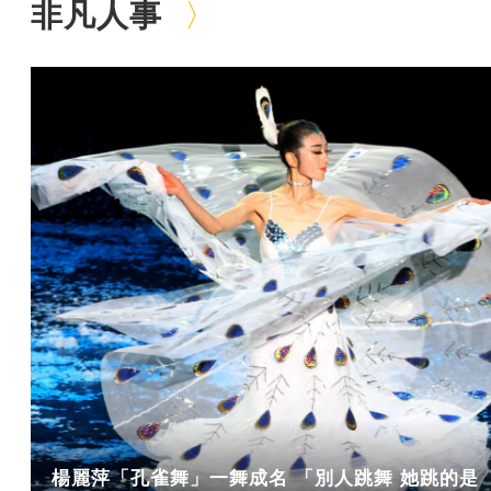
非凡人事
楊麗萍「孔雀舞」一舞成名 「別人跳舞 她跳的是