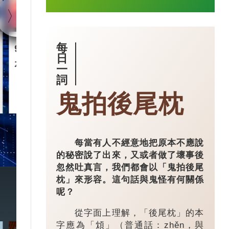
每
90後王興興 「英語學渣」
智慧城市｜杭
日
是機械人天才
市大腦」 有
一
詞
鬼拍後尾枕
2025-03-17
每當有人不經意地把原本不應說
的秘密說了出來，又或者做了壞事後
忽然吐真言，我們都會以「鬼拍後尾
枕」來形容。這句話與鬼怪有何關係
呢？
從字面上理解，「後尾枕」的本
字應為「䪴」（普通話：zhěn，與