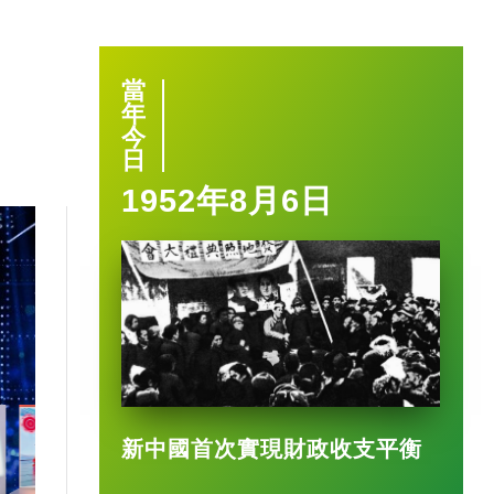
當
年
今
日
1952年8月6日
1:40
新中國首次實現財政收支平衡