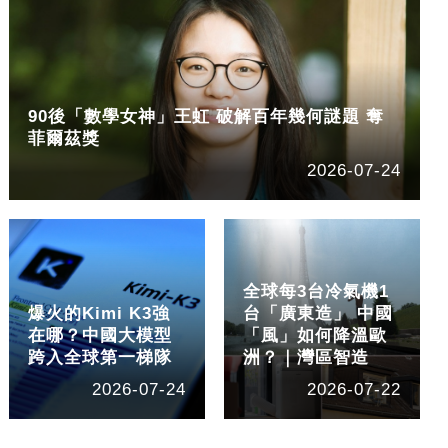
90後「數學女神」王虹 破解百年幾何謎題 奪
菲爾茲獎
2026-07-24
全球每3台冷氣機1
爆火的Kimi K3強
台「廣東造」 中國
在哪？中國大模型
「風」如何降溫歐
跨入全球第一梯隊
洲？｜灣區智造
2026-07-24
2026-07-22