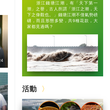
浙江錢塘江潮，有「天下第一
潮」之譽，古人所謂「浙江之潮，天
下之偉觀也。」錢塘江潮不僅氣勢磅
礴，而且形態多變，共9種花款，大
家都見過嗎？
題
24
活動
私