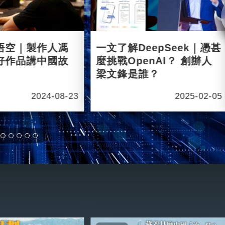
悟空｜製作人馮
一文了解DeepSeek｜憑甚
好作品講中國故
麼挑戰OpenAI？ 創辦人
梁文鋒是誰？
2024-08-23
2025-02-05