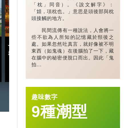
7:20
3:49
「枕」同音）。《說文解字》：
「䪴，項枕也。」意思是頭後部與枕
頭接觸的地方。
民間流傳有一種說法，人會將一
些不欲為人所知的記憶藏於頸後之
處。如果忽然吐真言，就好像被不明
十五五規劃｜五年規劃 藏
小城大業｜浙
東西（如鬼魂）在後腦拍了一下，藏
着甚麼中國「治」慧？
鎮：一粒珍珠如
在腦中的秘密便脫口而出。因此「鬼
億璀璨王國？
拍...
2026-03-18
趣味數字
9種潮型