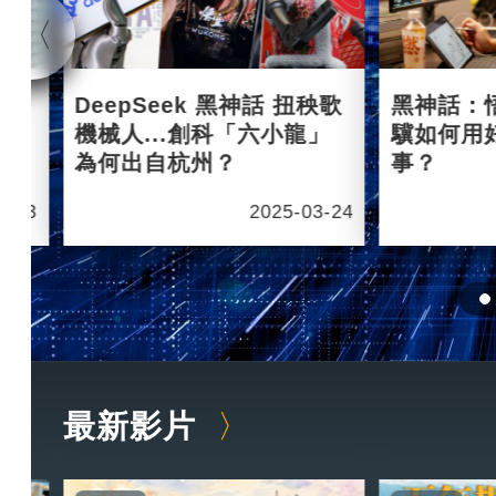
杭州
DeepSeek 黑神話 扭秧歌
黑神話：
機械人...創科「六小龍」
驥如何用
為何出自杭州？
事？
6-03
2025-03-24
最新影片