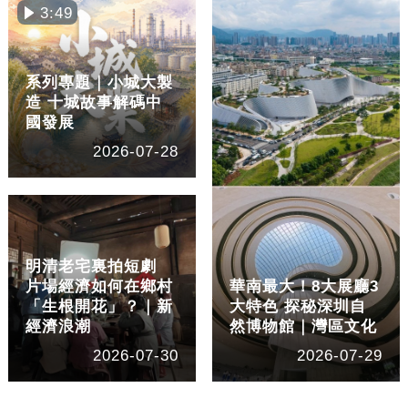
3:49
系列專題｜小城大製
造 十城故事解碼中
國發展
2026-07-28
明清老宅裏拍短劇
片場經濟如何在鄉村
華南最大！8大展廳3
「生根開花」？｜新
大特色 探秘深圳自
經濟浪潮
然博物館｜灣區文化
2026-07-30
2026-07-29