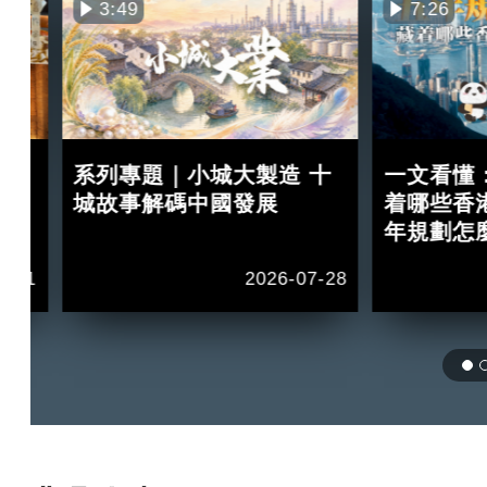
3:49
7:26
買
系列專題｜小城大製造 十
一文看懂
紅？
城故事解碼中國發展
着哪些香
年規劃怎
2-11
2026-07-28