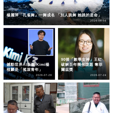
楊麗萍「孔雀舞」一舞成名 「別人跳舞 她跳的是命」
2026-08-04
90後「數學女神」王虹
撼動世界AI版圖 Kimi楊
破解百年幾何謎題 奪菲
植麟是「搖滾青年」
爾茲獎
2026-07-29
2026-07-24