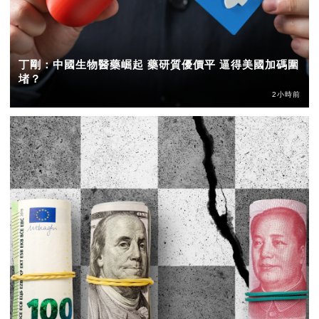
丁剛：中國生物醫藥崛起 藥研質優價平 逼得美國加碼圍
堵？
2小時前