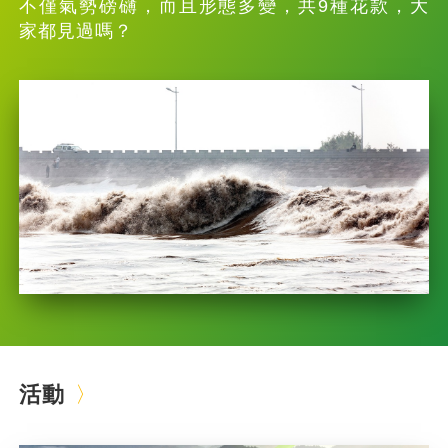
不僅氣勢磅礴，而且形態多變，共9種花款，大
家都見過嗎？
活動