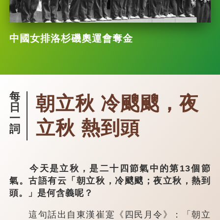
中國女排洛杉磯奧運會奪金
每
朝立秋 冷颼颼，夜
日
一
立秋 熱到頭
詞
今天是立秋，是二十四節氣中的第13個節
氣。古語有云「朝立秋，冷颼颼；夜立秋，熱到
頭。」是何含義呢？
這句話出自東漢崔寔《四民月令》：「朝立