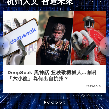
杭州人文 智造未來
DeepSeek 黑神話 扭秧歌機械人...創科
「六小龍」為何出自杭州？
2025-03-24