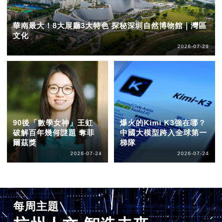
華南最大！8大展廳3大特色 探秘深圳自然博物館｜灣區
文化
2026-07-29
90後「數學女神」王虹
爆火的Kimi K3強在哪？
破解百年幾何謎題 奪菲
中國大模型跨入全球第一
爾茲獎
梯隊
2026-07-24
2026-07-24
每周主題