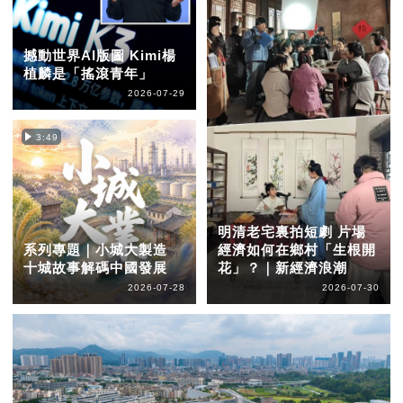
撼動世界AI版圖 Kimi楊
植麟是「搖滾青年」
2026-07-29
3:49
明清老宅裏拍短劇 片場
系列專題｜小城大製造
經濟如何在鄉村「生根開
十城故事解碼中國發展
花」？｜新經濟浪潮
2026-07-28
2026-07-30