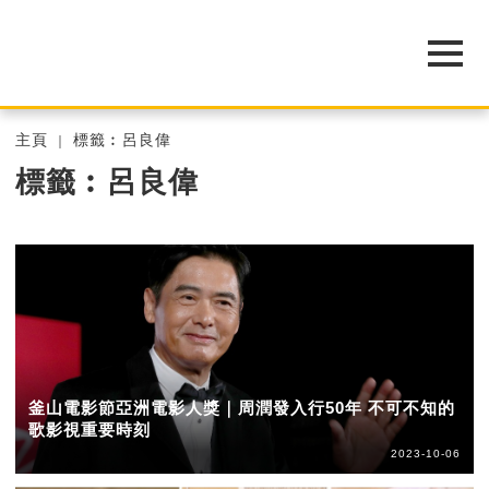
主頁
標籤︰呂良偉
標籤︰呂良偉
釜山電影節亞洲電影人獎｜周潤發入行50年 不可不知的
歌影視重要時刻
2023-10-06