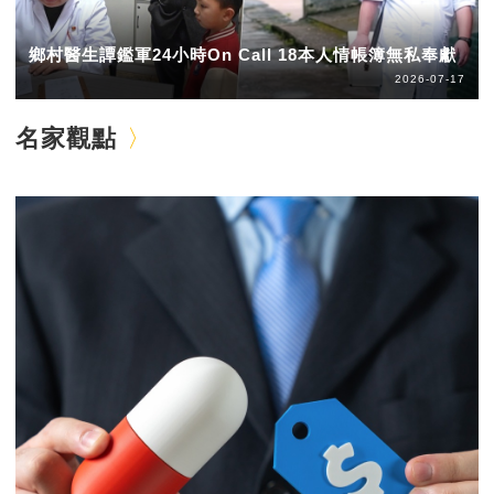
鄉村醫生譚鑑軍24小時On Call 18本人情帳簿無私奉獻
2026-07-17
名家觀點