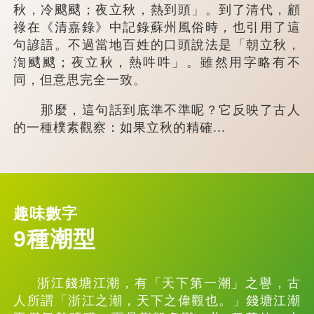
秋，冷颼颼；夜立秋，熱到頭」。到了清代，顧
祿在《清嘉錄》中記錄蘇州風俗時，也引用了這
句諺語。不過當地百姓的口頭說法是「朝立秋，
渹颼颼；夜立秋，熱吽吽」。雖然用字略有不
同，但意思完全一致。
那麼，這句話到底準不準呢？它反映了古人
的一種樸素觀察：如果立秋的精確...
趣味數字
9種潮型
浙江錢塘江潮，有「天下第一潮」之譽，古
人所謂「浙江之潮，天下之偉觀也。」錢塘江潮