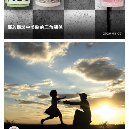
鄭若麟談中美歐的三角關係
2026-08-05