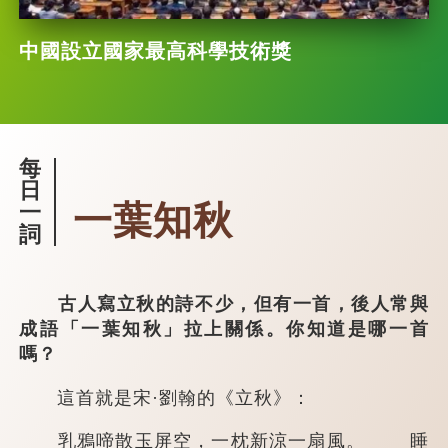
中國設立國家最高科學技術獎
每
日
一葉知秋
一
詞
古人寫立秋的詩不少，但有一首，後人常與
成語「一葉知秋」拉上關係。你知道是哪一首
嗎？
這首就是宋·劉翰的《立秋》：
乳鴉啼散玉屏空，一枕新涼一扇風。 睡