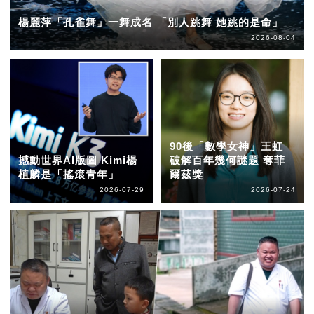
楊麗萍「孔雀舞」一舞成名 「別人跳舞 她跳的是命」
2026-08-04
90後「數學女神」王虹
撼動世界AI版圖 Kimi楊
破解百年幾何謎題 奪菲
植麟是「搖滾青年」
爾茲獎
2026-07-29
2026-07-24