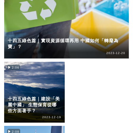
十四五綠色篇｜實現資源循環再用 中國如何「轉廢為
寶」？
2023-12-20
2:06
十四五綠色篇｜建設「美
麗中國」 生態保育從哪
些方面著手？
2023-12-19
2:08