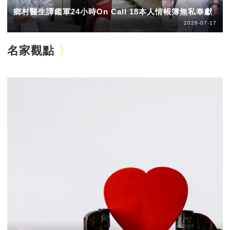
鄉村醫生譚鑑軍24小時On Call 18本人情帳簿無私奉獻
2026-07-17
名家觀點