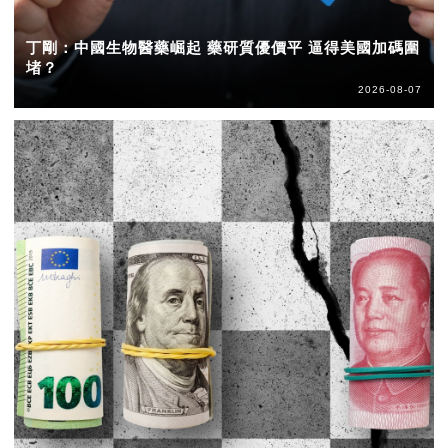
丁剛：中國生物醫藥崛起 藥研質優價平 逼得美國加碼圍
堵？
2026-08-07