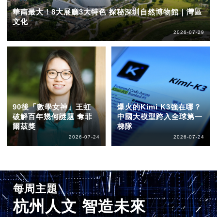
華南最大！8大展廳3大特色 探秘深圳自然博物館｜灣區
文化
2026-07-29
90後「數學女神」王虹
爆火的Kimi K3強在哪？
破解百年幾何謎題 奪菲
中國大模型跨入全球第一
爾茲獎
梯隊
2026-07-24
2026-07-24
每周主題
杭州人文 智造未來