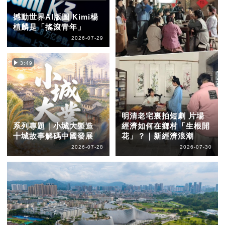
撼動世界AI版圖 Kimi楊
植麟是「搖滾青年」
2026-07-29
3:49
明清老宅裏拍短劇 片場
系列專題｜小城大製造
經濟如何在鄉村「生根開
十城故事解碼中國發展
花」？｜新經濟浪潮
2026-07-28
2026-07-30