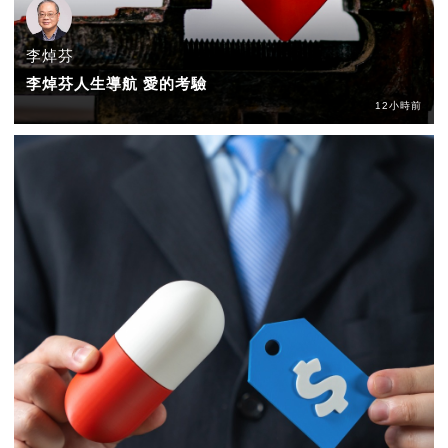
李焯芬
李焯芬人生導航 愛的考驗
12小時前