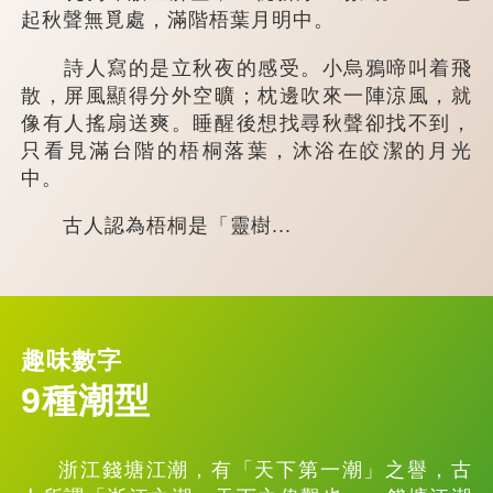
起秋聲無覓處，滿階梧葉月明中。
詩人寫的是立秋夜的感受。小烏鴉啼叫着飛
散，屏風顯得分外空曠；枕邊吹來一陣涼風，就
像有人搖扇送爽。睡醒後想找尋秋聲卻找不到，
只看見滿台階的梧桐落葉，沐浴在皎潔的月光
中。
古人認為梧桐是「靈樹...
趣味數字
9種潮型
浙江錢塘江潮，有「天下第一潮」之譽，古