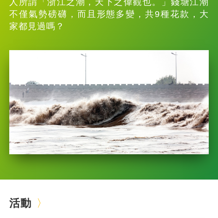
人所謂「浙江之潮，天下之偉觀也。」錢塘江潮
不僅氣勢磅礴，而且形態多變，共9種花款，大
家都見過嗎？
活動