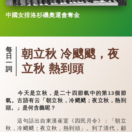
中國女排洛杉磯奧運會奪金
每
朝立秋 冷颼颼，夜
日
一
立秋 熱到頭
詞
今天是立秋，是二十四節氣中的第13個節
氣。古語有云「朝立秋，冷颼颼；夜立秋，熱到
頭。」是何含義呢？
這句話出自東漢崔寔《四民月令》：「朝立
秋，冷颼颼；夜立秋，熱到頭」。到了清代，顧