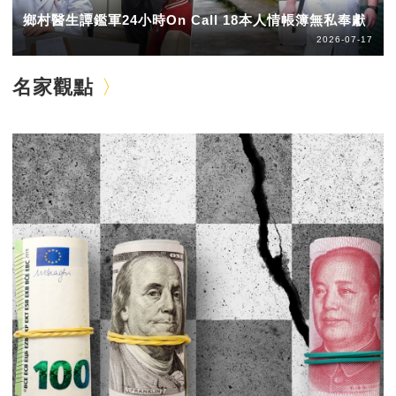
鄉村醫生譚鑑軍24小時On Call 18本人情帳簿無私奉獻
2026-07-17
名家觀點