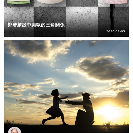
鄭若麟談中美歐的三角關係
2026-08-05