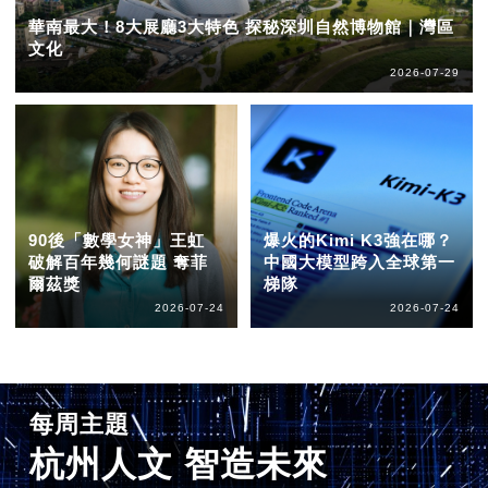
華南最大！8大展廳3大特色 探秘深圳自然博物館｜灣區
文化
2026-07-29
90後「數學女神」王虹
爆火的Kimi K3強在哪？
破解百年幾何謎題 奪菲
中國大模型跨入全球第一
爾茲獎
梯隊
2026-07-24
2026-07-24
每周主題
杭州人文 智造未來