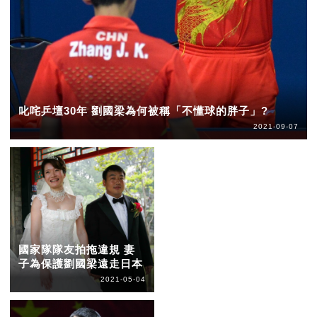
叱咤乒壇30年 劉國梁為何被稱「不懂球的胖子」?
2021-09-07
國家隊隊友拍拖違規 妻
子為保護劉國梁遠走日本
2021-05-04