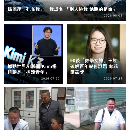
楊麗萍「孔雀舞」一舞成名 「別人跳舞 她跳的是命」
2026-08-04
90後「數學女神」王虹
撼動世界AI版圖 Kimi楊
破解百年幾何謎題 奪菲
植麟是「搖滾青年」
爾茲獎
2026-07-29
2026-07-24