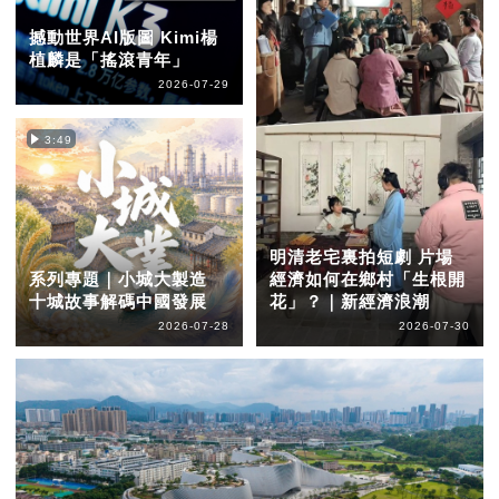
撼動世界AI版圖 Kimi楊
植麟是「搖滾青年」
2026-07-29
3:49
明清老宅裏拍短劇 片場
系列專題｜小城大製造
經濟如何在鄉村「生根開
十城故事解碼中國發展
花」？｜新經濟浪潮
2026-07-28
2026-07-30