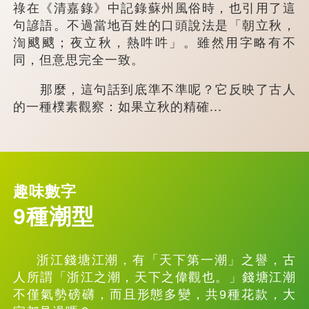
祿在《清嘉錄》中記錄蘇州風俗時，也引用了這
句諺語。不過當地百姓的口頭說法是「朝立秋，
渹颼颼；夜立秋，熱吽吽」。雖然用字略有不
同，但意思完全一致。
那麼，這句話到底準不準呢？它反映了古人
的一種樸素觀察：如果立秋的精確...
趣味數字
9種潮型
浙江錢塘江潮，有「天下第一潮」之譽，古
人所謂「浙江之潮，天下之偉觀也。」錢塘江潮
不僅氣勢磅礴，而且形態多變，共9種花款，大