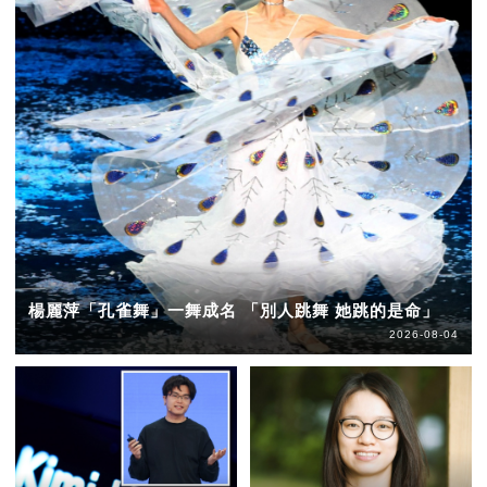
楊麗萍「孔雀舞」一舞成名 「別人跳舞 她跳的是命」
2026-08-04