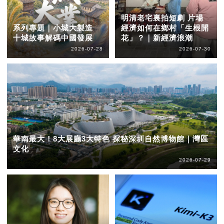
明清老宅裏拍短劇 片場
系列專題｜小城大製造
經濟如何在鄉村「生根開
十城故事解碼中國發展
花」？｜新經濟浪潮
2026-07-28
2026-07-30
華南最大！8大展廳3大特色 探秘深圳自然博物館｜灣區
文化
2026-07-29