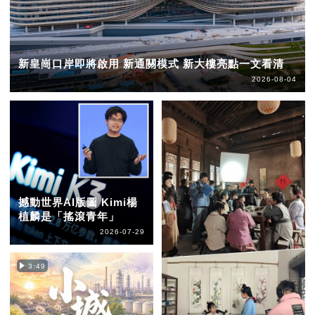
新皇崗口岸即將啟用 新通關模式 新大樓亮點一文看清
2026-08-04
撼動世界AI版圖 Kimi楊
植麟是「搖滾青年」
2026-07-29
3:49