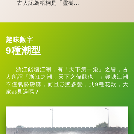
古人認為梧桐是「靈樹...
趣味數字
9種潮型
浙江錢塘江潮，有「天下第一潮」之譽，古
人所謂「浙江之潮，天下之偉觀也。」錢塘江潮
不僅氣勢磅礴，而且形態多變，共9種花款，大
家都見過嗎？