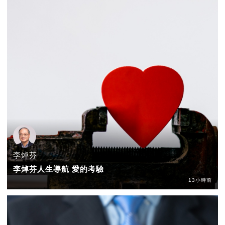
李焯芬
李焯芬人生導航 愛的考驗
13小時前