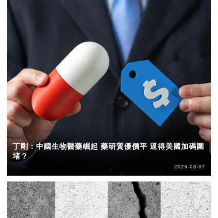
丁剛：中國生物醫藥崛起 藥研質優價平 逼得美國加碼圍
堵？
2026-08-07