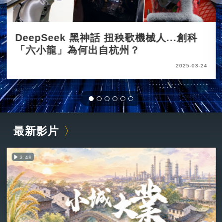
DeepSeek 黑神話 扭秧歌機械人...創科
「六小龍」為何出自杭州？
2025-03-24
最新影片
3:49