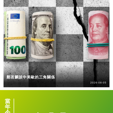
鄭若麟談中美歐的三角關係
2026-08-05
當
年
今