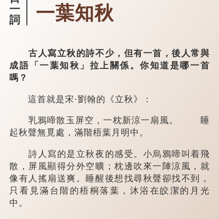
一葉知秋
一
詞
古人寫立秋的詩不少，但有一首，後人常與
成語「一葉知秋」拉上關係。你知道是哪一首
嗎？
這首就是宋·劉翰的《立秋》：
乳鴉啼散玉屏空，一枕新涼一扇風。 睡
起秋聲無覓處，滿階梧葉月明中。
詩人寫的是立秋夜的感受。小烏鴉啼叫着飛
散，屏風顯得分外空曠；枕邊吹來一陣涼風，就
像有人搖扇送爽。睡醒後想找尋秋聲卻找不到，
只看見滿台階的梧桐落葉，沐浴在皎潔的月光
中。