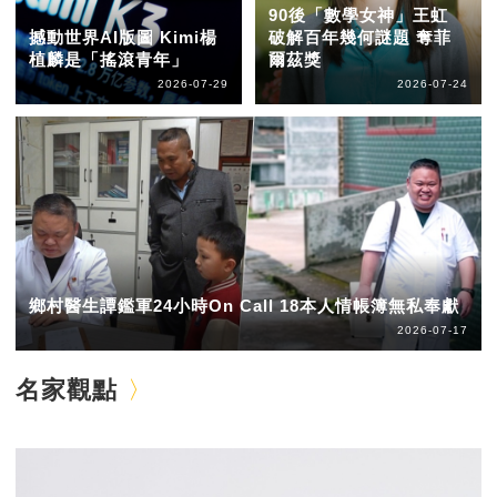
90後「數學女神」王虹
撼動世界AI版圖 Kimi楊
破解百年幾何謎題 奪菲
植麟是「搖滾青年」
爾茲獎
2026-07-29
2026-07-24
鄉村醫生譚鑑軍24小時On Call 18本人情帳簿無私奉獻
2026-07-17
名家觀點