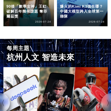
90後「數學女神」王虹
爆火的Kimi K3強在哪？
破解百年幾何謎題 奪菲
中國大模型跨入全球第一
爾茲獎
梯隊
2026-07-24
2026-07-24
每周主題
杭州人文 智造未來