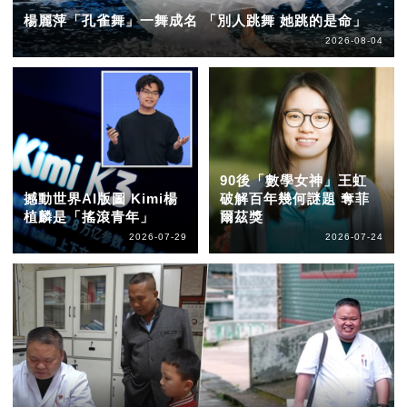
楊麗萍「孔雀舞」一舞成名 「別人跳舞 她跳的是命」
2026-08-04
90後「數學女神」王虹
撼動世界AI版圖 Kimi楊
破解百年幾何謎題 奪菲
植麟是「搖滾青年」
爾茲獎
2026-07-29
2026-07-24