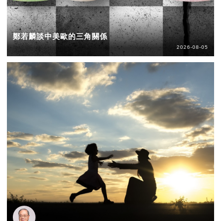
鄭若麟談中美歐的三角關係
2026-08-05