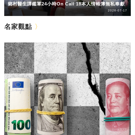
鄉村醫生譚鑑軍24小時On Call 18本人情帳簿無私奉獻
2026-07-17
名家觀點