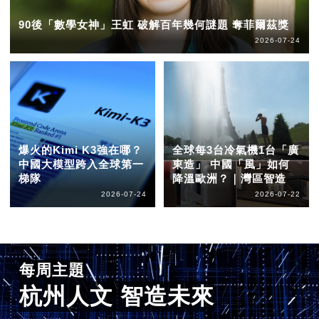
90後「數學女神」王虹 破解百年幾何謎題 奪菲爾茲獎
2026-07-24
爆火的Kimi K3強在哪？
全球每3台冷氣機1台「廣
中國大模型跨入全球第一
東造」 中國「風」如何
梯隊
降溫歐洲？｜灣區智造
2026-07-24
2026-07-22
每周主題
杭州人文 智造未來