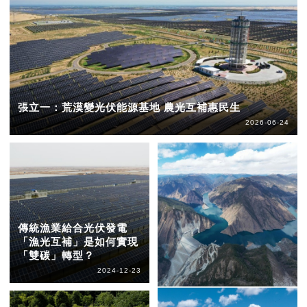
張立一：荒漠變光伏能源基地 農光互補惠民生
2026-06-24
傳統漁業給合光伏發電
「漁光互補」是如何實現
「雙碳」轉型？
2024-12-23