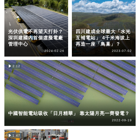
光伏供電不再望天打卦？
四川建成全球最大「水光
深圳建國內首個虛擬電廠
互補電站」 4千米海拔上
管理中心
再造一座「鳥巢」？
2024-02-26
2023-07-02
2:12
中國智能電站吸收「日月精華」 靠太陽月亮一齊發電？
2022-09-19
1:47