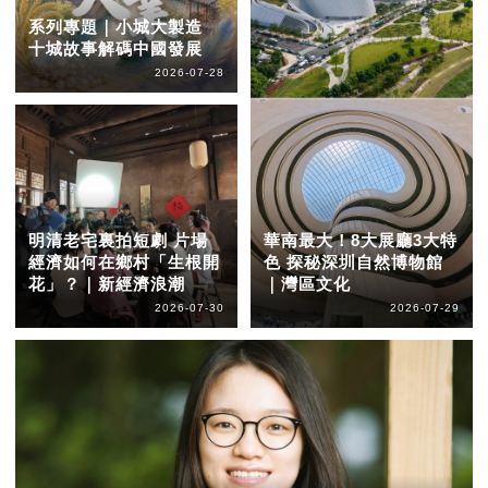
系列專題｜小城大製造
十城故事解碼中國發展
2026-07-28
明清老宅裏拍短劇 片場
華南最大！8大展廳3大特
經濟如何在鄉村「生根開
色 探秘深圳自然博物館
花」？｜新經濟浪潮
｜灣區文化
2026-07-30
2026-07-29