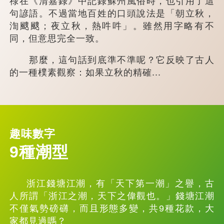
祿在《清嘉錄》中記錄蘇州風俗時，也引用了這
句諺語。不過當地百姓的口頭說法是「朝立秋，
渹颼颼；夜立秋，熱吽吽」。雖然用字略有不
同，但意思完全一致。
那麼，這句話到底準不準呢？它反映了古人
的一種樸素觀察：如果立秋的精確...
趣味數字
9種潮型
浙江錢塘江潮，有「天下第一潮」之譽，古
人所謂「浙江之潮，天下之偉觀也。」錢塘江潮
不僅氣勢磅礴，而且形態多變，共9種花款，大
家都見過嗎？