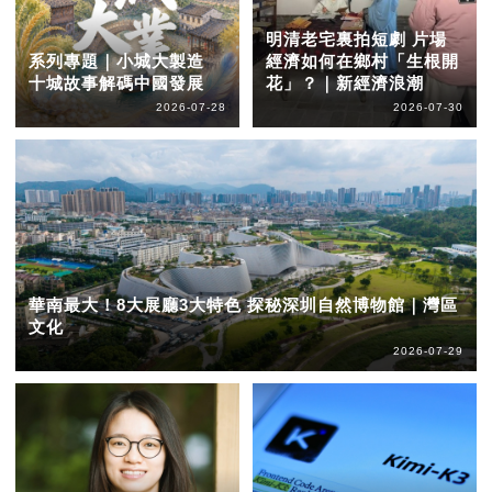
明清老宅裏拍短劇 片場
系列專題｜小城大製造
經濟如何在鄉村「生根開
十城故事解碼中國發展
花」？｜新經濟浪潮
2026-07-28
2026-07-30
華南最大！8大展廳3大特色 探秘深圳自然博物館｜灣區
文化
2026-07-29