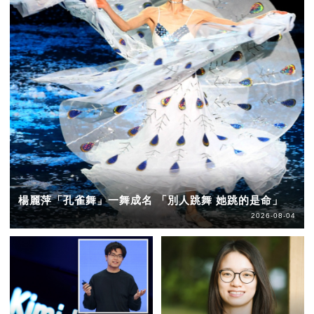
楊麗萍「孔雀舞」一舞成名 「別人跳舞 她跳的是命」
2026-08-04