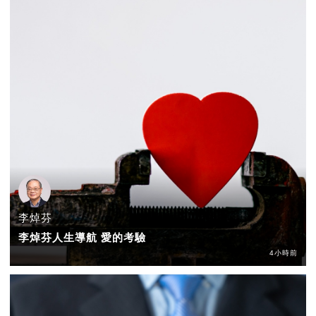
李焯芬
李焯芬人生導航 愛的考驗
4小時前