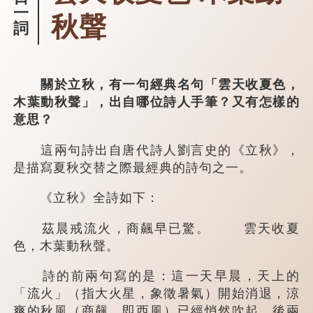
一
秋聲
詞
關於立秋，有一句經典名句「雲天收夏色，
木葉動秋聲」，出自哪位詩人手筆？又有怎樣的
意思？
這兩句詩出自唐代詩人劉言史的《立秋》，
是描寫夏秋交替之際最經典的詩句之一。
《立秋》全詩如下：
茲晨戒流火，商飆早已驚。 雲天收夏
色，木葉動秋聲。
詩的前兩句寫的是：這一天早晨，天上的
「流火」（指大火星，象徵暑氣）開始消退，涼
爽的秋風（商飆，即西風）已經悄然吹起。後兩