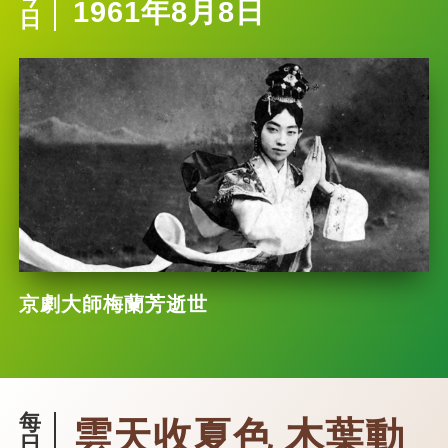
1961年8月8日
日
京劇大師梅蘭芳逝世
每
雲天收夏色 木葉動
日