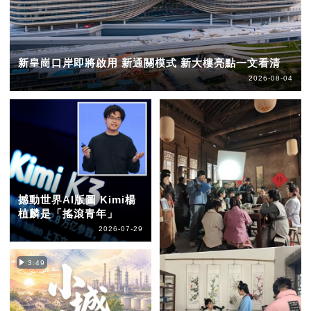
新皇崗口岸即將啟用 新通關模式 新大樓亮點一文看清
2026-08-04
撼動世界AI版圖 Kimi楊
植麟是「搖滾青年」
2026-07-29
3:49