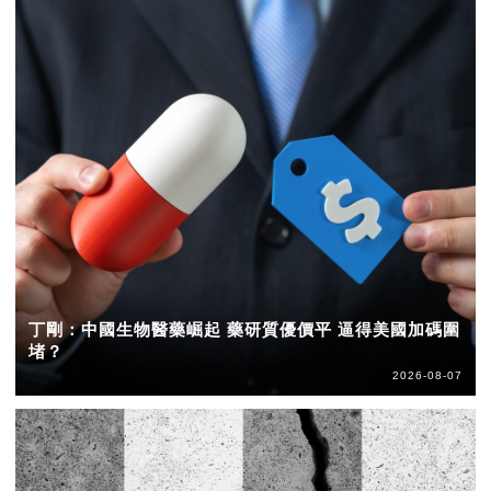
丁剛：中國生物醫藥崛起 藥研質優價平 逼得美國加碼圍
堵？
2026-08-07