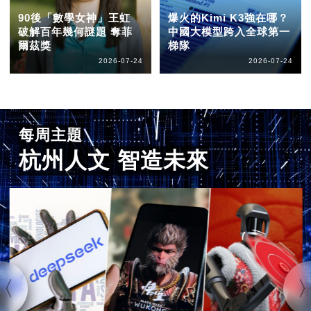
90後「數學女神」王虹
爆火的Kimi K3強在哪？
破解百年幾何謎題 奪菲
中國大模型跨入全球第一
爾茲獎
梯隊
2026-07-24
2026-07-24
每周主題
杭州人文 智造未來