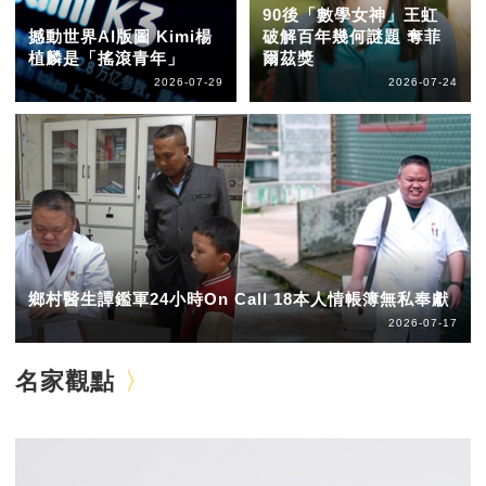
90後「數學女神」王虹
撼動世界AI版圖 Kimi楊
破解百年幾何謎題 奪菲
植麟是「搖滾青年」
爾茲獎
2026-07-29
2026-07-24
鄉村醫生譚鑑軍24小時On Call 18本人情帳簿無私奉獻
2026-07-17
名家觀點