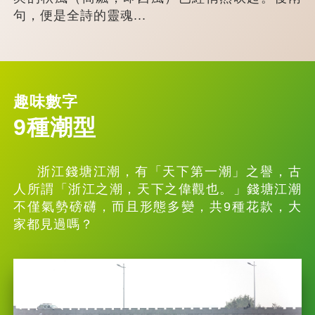
句，便是全詩的靈魂...
趣味數字
9種潮型
浙江錢塘江潮，有「天下第一潮」之譽，古
人所謂「浙江之潮，天下之偉觀也。」錢塘江潮
不僅氣勢磅礴，而且形態多變，共9種花款，大
家都見過嗎？