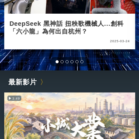
DeepSeek 黑神話 扭秧歌機械人...創科
「六小龍」為何出自杭州？
2025-03-24
最新影片
3:49