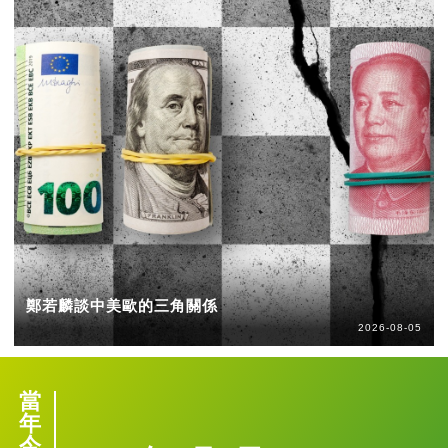
鄭若麟談中美歐的三角關係
2026-08-05
當
年
今