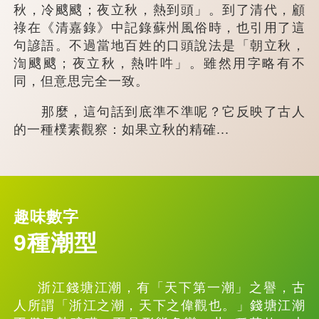
秋，冷颼颼；夜立秋，熱到頭」。到了清代，顧
祿在《清嘉錄》中記錄蘇州風俗時，也引用了這
句諺語。不過當地百姓的口頭說法是「朝立秋，
渹颼颼；夜立秋，熱吽吽」。雖然用字略有不
同，但意思完全一致。
那麼，這句話到底準不準呢？它反映了古人
的一種樸素觀察：如果立秋的精確...
趣味數字
9種潮型
浙江錢塘江潮，有「天下第一潮」之譽，古
人所謂「浙江之潮，天下之偉觀也。」錢塘江潮