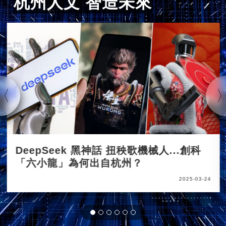
杭州人文 智造未來
DeepSeek 黑神話 扭秧歌機械人...創科
「六小龍」為何出自杭州？
2025-03-24