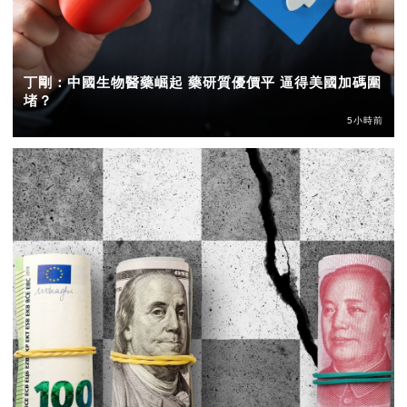
丁剛：中國生物醫藥崛起 藥研質優價平 逼得美國加碼圍
堵？
5小時前