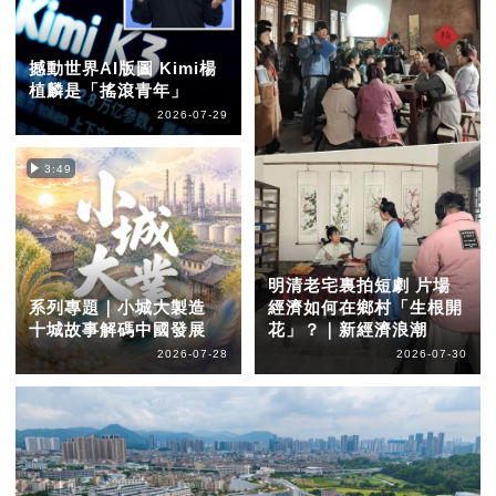
撼動世界AI版圖 Kimi楊
植麟是「搖滾青年」
2026-07-29
3:49
明清老宅裏拍短劇 片場
系列專題｜小城大製造
經濟如何在鄉村「生根開
十城故事解碼中國發展
花」？｜新經濟浪潮
2026-07-28
2026-07-30