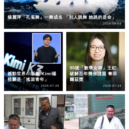
楊麗萍「孔雀舞」一舞成名 「別人跳舞 她跳的是命」
2026-08-04
90後「數學女神」王虹
撼動世界AI版圖 Kimi楊
破解百年幾何謎題 奪菲
植麟是「搖滾青年」
爾茲獎
2026-07-29
2026-07-24