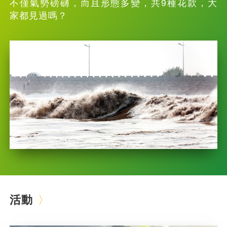
不僅氣勢磅礴，而且形態多變，共9種花款，大
家都見過嗎？
活動