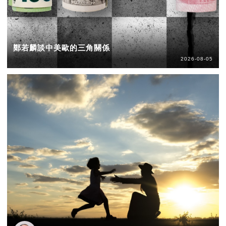
鄭若麟談中美歐的三角關係
2026-08-05