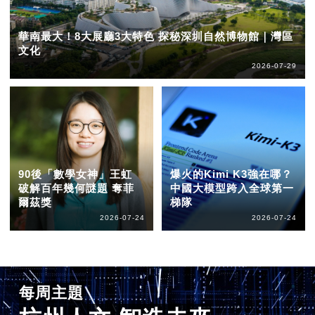
華南最大！8大展廳3大特色 探秘深圳自然博物館｜灣區
文化
2026-07-29
90後「數學女神」王虹
爆火的Kimi K3強在哪？
破解百年幾何謎題 奪菲
中國大模型跨入全球第一
爾茲獎
梯隊
2026-07-24
2026-07-24
每周主題