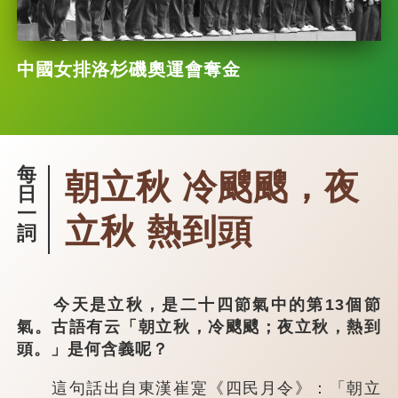
中國女排洛杉磯奧運會奪金
每
朝立秋 冷颼颼，夜
日
一
立秋 熱到頭
詞
今天是立秋，是二十四節氣中的第13個節
氣。古語有云「朝立秋，冷颼颼；夜立秋，熱到
頭。」是何含義呢？
這句話出自東漢崔寔《四民月令》：「朝立