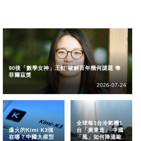
90後「數學女神」王虹 破解百年幾何謎題 奪
菲爾茲獎
2026-07-24
全球每3台冷氣機1
爆火的Kimi K3強
台「廣東造」 中國
在哪？中國大模型
「風」如何降溫歐