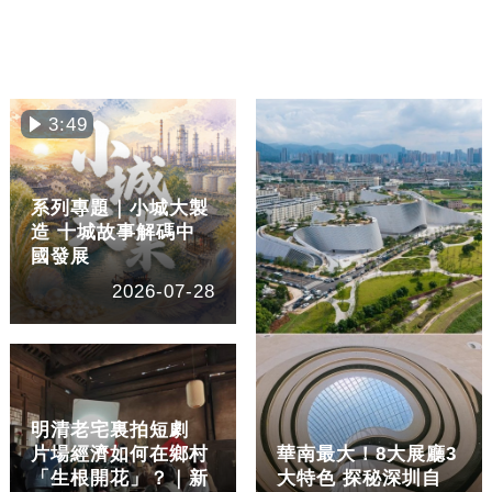
3:49
系列專題｜小城大製
造 十城故事解碼中
國發展
2026-07-28
明清老宅裏拍短劇
片場經濟如何在鄉村
華南最大！8大展廳3
「生根開花」？｜新
大特色 探秘深圳自