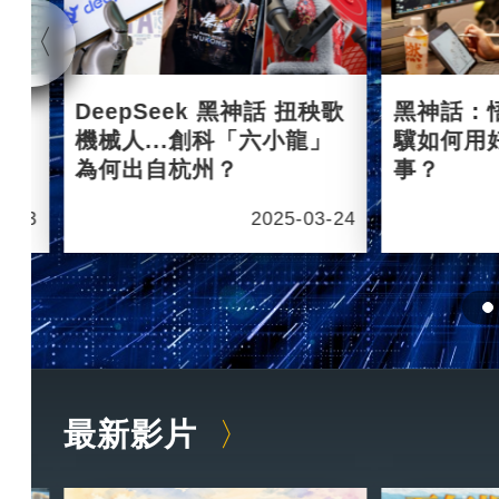
杭州
DeepSeek 黑神話 扭秧歌
黑神話：
機械人...創科「六小龍」
驥如何用
為何出自杭州？
事？
6-03
2025-03-24
最新影片