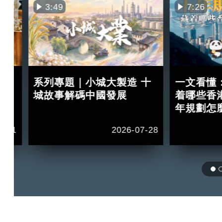
3:49
7:26
買
系列專題｜小城大製造 十
一文看懂
紅？
城故事解碼中國發展
着哪些香
年規劃怎
2-11
2026-07-28