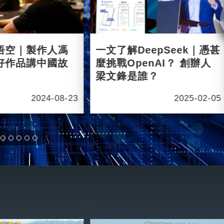
悟空｜製作人馮
一文了解DeepSeek｜憑甚
好作品講中國故
麼挑戰OpenAI？ 創辦人
梁文鋒是誰？
2024-08-23
2025-02-05