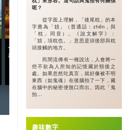
枕」來形容。這句話與鬼怪有何關係
7:20
3:49
呢？
從字面上理解，「後尾枕」的本
字應為「䪴」（普通話：zhěn，與
「枕」同音）。《說文解字》：
「䪴，項枕也。」意思是頭後部與枕
頭接觸的地方。
十五五規劃｜五年規劃 藏
小城大業｜浙
着甚麼中國「治」慧？
鎮：一粒珍珠如
民間流傳有一種說法，人會將一
億璀璨王國？
些不欲為人所知的記憶藏於頸後之
處。如果忽然吐真言，就好像被不明
2026-03-18
東西（如鬼魂）在後腦拍了一下，藏
在腦中的秘密便脫口而出。因此「鬼
拍...
趣味數字