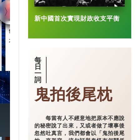
新中國首次實現財政收支平衡
90後王興興 「英語學渣」
智慧城市｜杭
是機械人天才
市大腦」 有
每
2025-03-17
日
一
詞
鬼拍後尾枕
每當有人不經意地把原本不應說
的秘密說了出來，又或者做了壞事後
忽然吐真言，我們都會以「鬼拍後尾