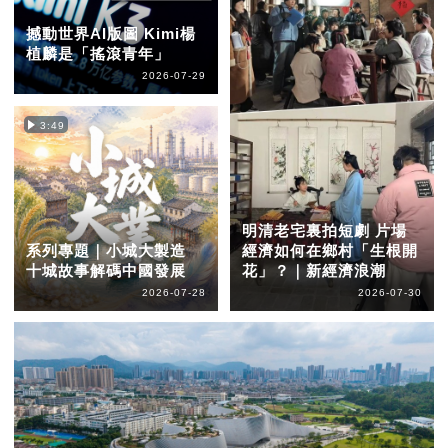
撼動世界AI版圖 Kimi楊
植麟是「搖滾青年」
2026-07-29
3:49
明清老宅裏拍短劇 片場
系列專題｜小城大製造
經濟如何在鄉村「生根開
十城故事解碼中國發展
花」？｜新經濟浪潮
2026-07-28
2026-07-30