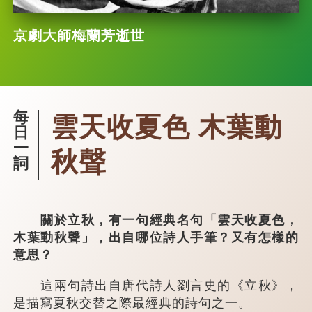
京劇大師梅蘭芳逝世
每
雲天收夏色 木葉動
日
一
秋聲
詞
關於立秋，有一句經典名句「雲天收夏色，
木葉動秋聲」，出自哪位詩人手筆？又有怎樣的
意思？
這兩句詩出自唐代詩人劉言史的《立秋》，
是描寫夏秋交替之際最經典的詩句之一。