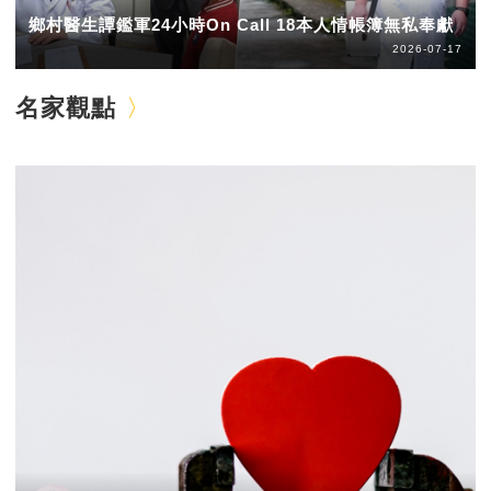
鄉村醫生譚鑑軍24小時On Call 18本人情帳簿無私奉獻
2026-07-17
名家觀點