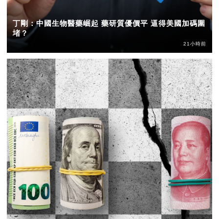
丁剛：中國生物醫藥崛起 藥研質優價平 逼得美國加碼圍
堵？
21小時前