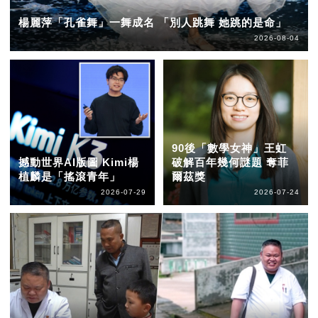
楊麗萍「孔雀舞」一舞成名 「別人跳舞 她跳的是命」
2026-08-04
90後「數學女神」王虹
撼動世界AI版圖 Kimi楊
破解百年幾何謎題 奪菲
植麟是「搖滾青年」
爾茲獎
2026-07-29
2026-07-24