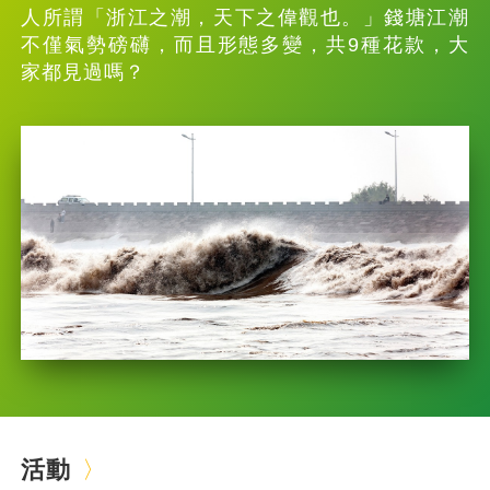
人所謂「浙江之潮，天下之偉觀也。」錢塘江潮
不僅氣勢磅礴，而且形態多變，共9種花款，大
家都見過嗎？
活動