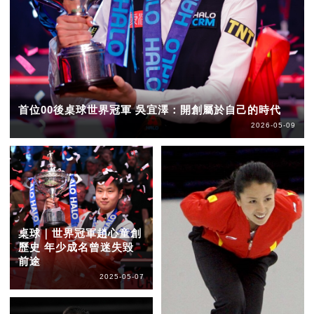
首位00後桌球世界冠軍 吳宜澤：開創屬於自己的時代
2026-05-09
桌球｜世界冠軍趙心童創
歷史 年少成名曾迷失毀
前途
2025-05-07