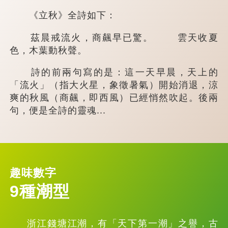
《立秋》全詩如下：
茲晨戒流火，商飆早已驚。 雲天收夏
色，木葉動秋聲。
詩的前兩句寫的是：這一天早晨，天上的
「流火」（指大火星，象徵暑氣）開始消退，涼
爽的秋風（商飆，即西風）已經悄然吹起。後兩
句，便是全詩的靈魂...
趣味數字
9種潮型
浙江錢塘江潮，有「天下第一潮」之譽，古