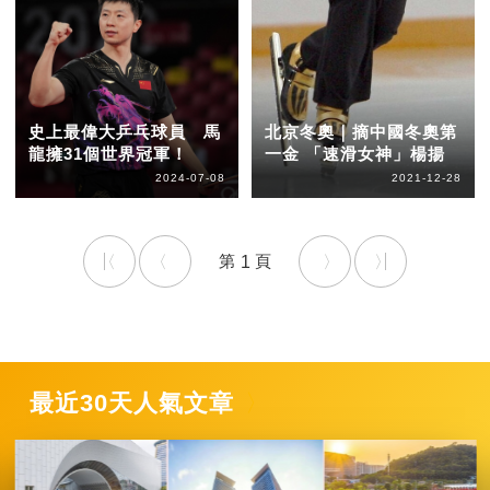
史上最偉大乒乓球員 馬
北京冬奧｜摘中國冬奧第
龍擁31個世界冠軍！
一金 「速滑女神」楊揚
2024-07-08
2021-12-28
1
最近30天人氣文章