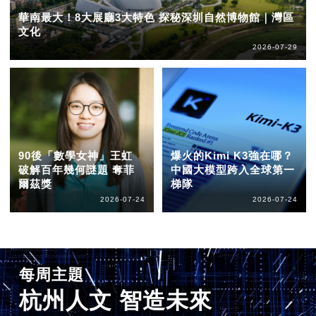
華南最大！8大展廳3大特色 探秘深圳自然博物館｜灣區
文化
2026-07-29
90後「數學女神」王虹
爆火的Kimi K3強在哪？
破解百年幾何謎題 奪菲
中國大模型跨入全球第一
爾茲獎
梯隊
2026-07-24
2026-07-24
每周主題
杭州人文 智造未來