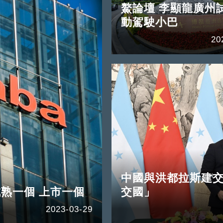
鰲論壇 李顯龍廣州
動駕駛小巴
20
中國與洪都拉斯建交
成熟一個 上市一個
交國」
2023-03-29