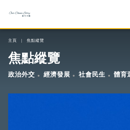
主頁
焦點縱覽
焦點縱覽
政治外交
經濟發展
社會民生
體育