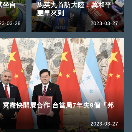
試坐自
馬英九首訪大陸：冀和平
更早來到
23-03-28
2023-03-27
 冀盡快開展合作 台當局7年失9個「邦
2023-03-27