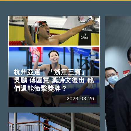
杭州亞運｜「浙江三寶」
吳鵬 傅園慧 葉詩文復出 他
們還能衝擊獎牌？
2023-03-26