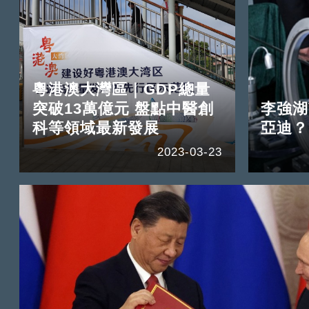
粵港澳大灣區｜GDP總量
突破13萬億元 盤點中醫創
李強湖
科等領域最新發展
亞迪？
2023-03-23