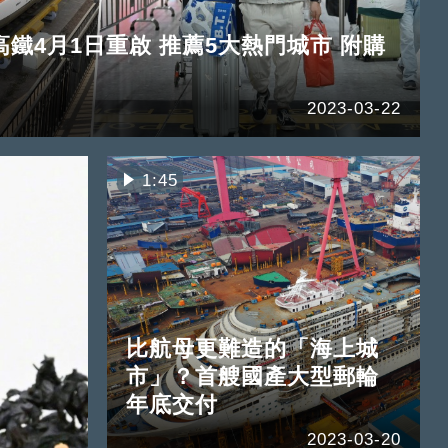
鐵4月1日重啟 推薦5大熱門城市 附購
2023-03-22
1:45
比航母更難造的「海上城
市」？首艘國產大型郵輪
年底交付
2023-03-20