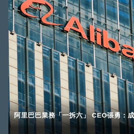
阿里巴巴業務「一拆六」 CEO張勇：