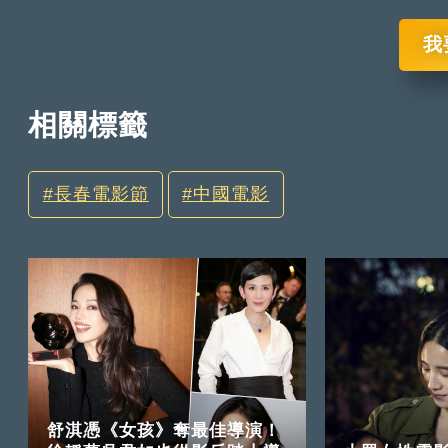
我
相關標籤
長春電影節
中國電影
舒淇憑《女孩》奪最佳導演！