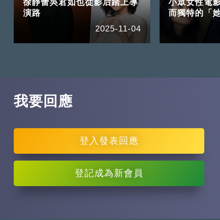
徐靜蕾吳君如也從影后踏上導
小眾女性電
演路
而獨特的「
2025-11-04
我要回應
登入
發表回應
登記
成為新會員