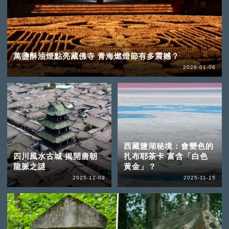
萬盞酥油燈點亮藏佛寺 青海燃燈節有多震撼？
2026-01-06
西藏鹽湖秘境：會變色的
四川風水古城 揭開唐朝
扎布耶茶卡 富含「白色
龍脈之謎
黃金」？
2025-12-09
2025-11-15