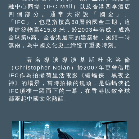
融中心商場（IFC Mall）以及香港四季酒店
四個部分。通常大家說「國金」、
「IFC」，也是指樓高88層的國金二期，這
座建築物高415.8 米，於2003年落成，成為
全球第5高、全香港最高的建築物，風頭一時
無兩，為中國文化史上締造了重要時刻。
著名導演導演基斯杜化洛倫
（Christopher Nolan）於2007年更曾借用
IFC作為拍攝荷里活電影《蝙蝠俠—黑夜之
神》的場景，當時拍攝的鏡頭，是蝙蝠俠從
IFC頂樓一躍而下的一幕，在香港以致全球
都牽起中國文化熱話。