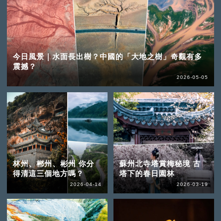
今日風景｜水面長出樹？中國的「大地之樹」奇觀有多
震撼？
2026-05-05
林州、郴州、彬州 你分
蘇州北寺塔賞梅秘境 古
得清這三個地方嗎？
塔下的春日園林
2026-04-14
2026-03-19