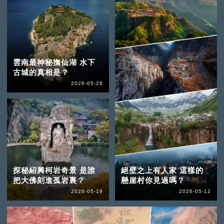
雲南最神秘撫仙湖 水下
古城的真相是？
2026-05-28
探秘紹興柯岩奇景 是誰
絕壁之上有人家 這樣的
把大佛刻進孤岩裏？
懸崖村你見過嗎？
2026-05-19
2026-05-12