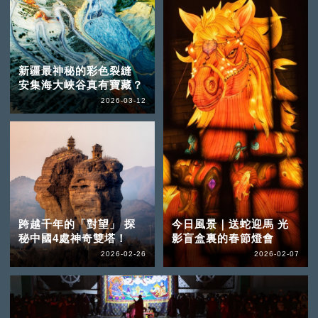
新疆最神秘的彩色裂縫
安集海大峽谷真有寶藏？
2026-03-12
跨越千年的「對望」 探
今日風景｜送蛇迎馬 光
秘中國4處神奇雙塔！
影盲盒裏的春節燈會
2026-02-26
2026-02-07