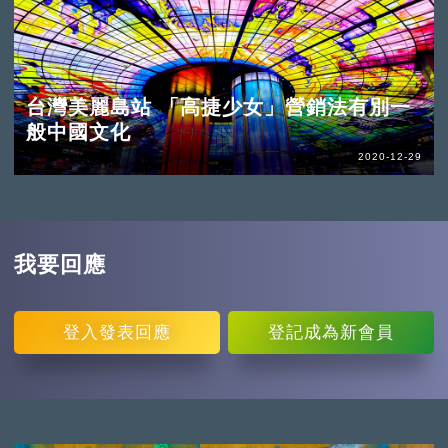
台灣美麗島站 「高捷少女」營銷法有別一
般中國文化
2020-12-29
我要回應
登入
發表回應
登記
成為新會員