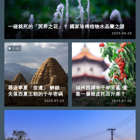
一碰就死的「冥界之花」？ 國家珍稀植物水晶蘭之謎
2025-08-28
2:02
尋迹寧夏「世遺」 解鎖
福州西禪寺千年宋荔 僅
失落西夏王朝的千年密碼
靠一層樹皮托百斤果？
2025-07-15
2025-07-08