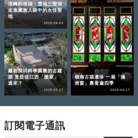
流轉的祝福：雪域三聖湖
走進藏族人眼中的永恆聖
地
2025-06-03
藏在深圳科學園裏的古建
築 竟是從江西「搬家」
嶺南古築遺珍 一扇「滿
過來？
洲窗」裏看遍四季
2025-05-27
2025-04-17
訂閱電子通訊