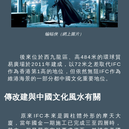
蝙蝠俠（網上圖片）
後來位於西九龍區、高484米的環球貿
易廣場於2011年建成，以72米之差取代IFC
作為香港第1高的地位，但依然無阻IFC作為
維港海景的一部分都中國文化重要地位。
傳改建與中國文化風水有關
原來IFC本來是圓柱體外形的摩天大
廈，當年國金一期施工已完成三至四層時，