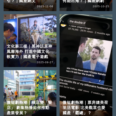
引？｜國產網文
何能出海？｜國產網劇
2025-11-06
2025-10-25
文化新三樣｜黑神話原神
風靡海外 打造中國文化
軟實力｜國產電子遊戲
2025-09-27
微短劇熱潮｜橫店變「豎
微短劇熱潮｜票房媲美荷
店」 劇集熱播如何推動
里活電影 北美觀眾也愛
產業發展？
國產「霸總」？