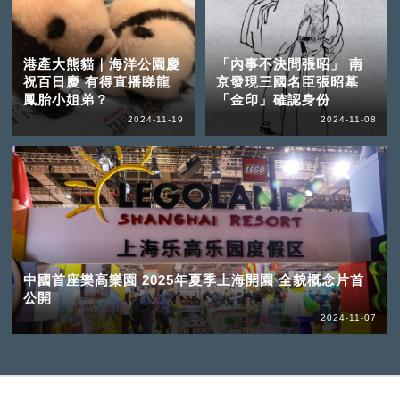
港產大熊貓｜海洋公園慶
「內事不決問張昭」 南
祝百日慶 有得直播睇龍
京發現三國名臣張昭墓
鳳胎小姐弟？
「金印」確認身份
2024-11-19
2024-11-08
中國首座樂高樂園 2025年夏季上海開園 全貌概念片首
公開
2024-11-07