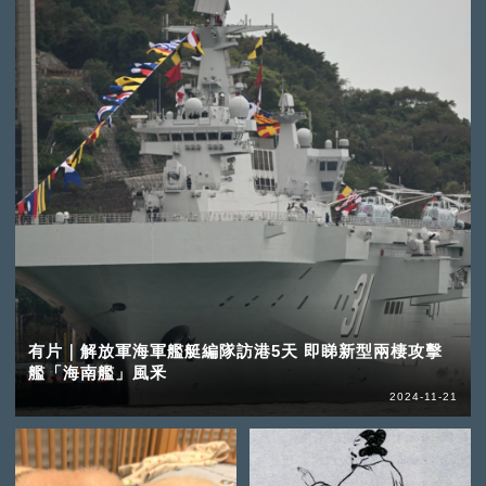
有片｜解放軍海軍艦艇編隊訪港5天 即睇新型兩棲攻擊
艦「海南艦」風釆
2024-11-21