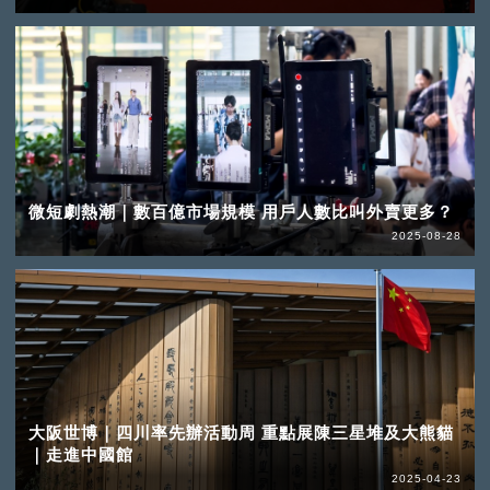
微短劇熱潮｜數百億市場規模 用戶人數比叫外賣更多？
2025-08-28
大阪世博｜四川率先辦活動周 重點展陳三星堆及大熊貓
｜走進中國館
2025-04-23