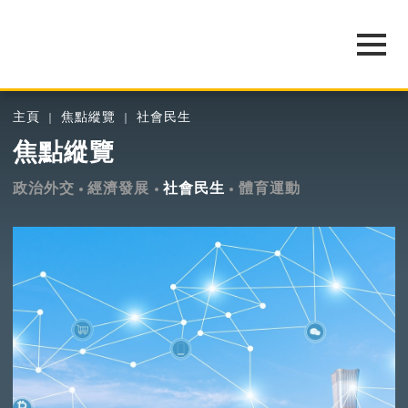
主頁
焦點縱覽
社會民生
焦點縱覽
政治外交
經濟發展
社會民生
體育運動