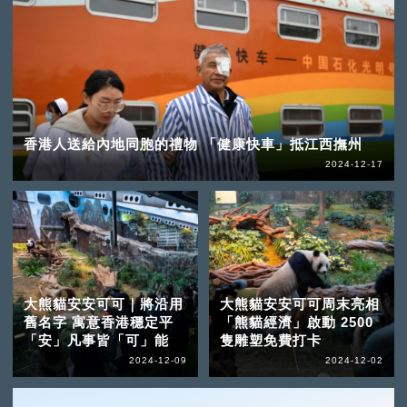
香港人送給內地同胞的禮物 「健康快車」抵江西撫州
2024-12-17
大熊貓安安可可｜將沿用
大熊貓安安可可周末亮相
舊名字 寓意香港穩定平
「熊貓經濟」啟動 2500
「安」凡事皆「可」能
隻雕塑免費打卡
2024-12-09
2024-12-02