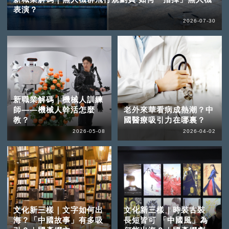
表演？
2026-07-30
新職業解碼｜機械人訓練
師——機械人幹活怎麼
老外來華看病成熱潮？中
教？
國醫療吸引力在哪裏？
2026-05-08
2026-04-02
文化新三樣｜文字如何出
文化新三樣｜時裝古裝
海？「中國故事」有多吸
長短皆可 「中國風」為