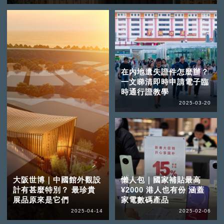
在內地遺失證件怎麼辦？
一文睇清即時申請電子臨
時通行證教學
2025-03-20
大阪世博｜中國館外觀設
懶人包｜國家補貼最高
計有甚麼特別？ 最珍貴
¥2000 港人也有份 涵蓋
展品原來是它們
家電數碼產品
2025-04-14
2025-02-06