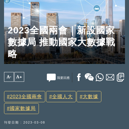
2023全國兩會｜新設國家
數據局 推動國家大數據戰
略
A-
A+
我要回應
2023全國兩會
全國人大
大數據
國家數據局
刊登日期 : 2023-03-08