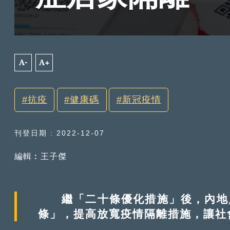
A-
A+
抗疫
健康碼
新冠疫情
刊登日期 : 2022-12-07
編輯︰王子傑
繼「二十條優化措施」後，內地周
條」，提高放寬疫情隔離措施，讓社