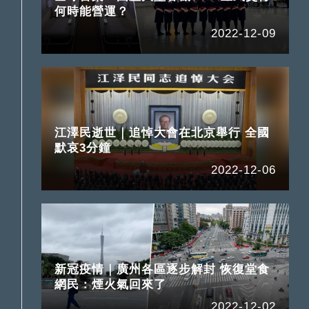
何時能營運？
2022-12-09
江澤民逝世｜追悼大會在北京舉行 全國
默哀3分鐘
2022-12-06
新冠疫情｜廣州各區逐步解封 恢復堂食
網民：煙火氣回來了
2022-12-02