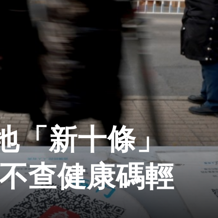
地「新十條」
般不查健康碼輕