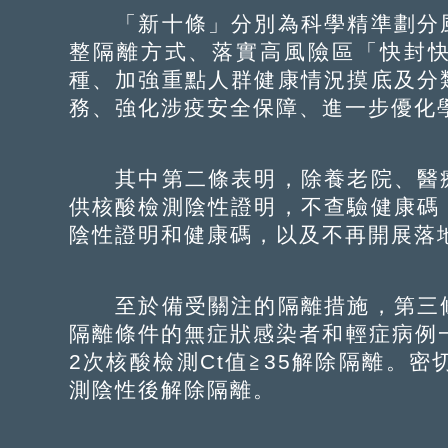
「新十條」分別為科學精準劃分風
整隔離方式、落實高風險區「快封
種、加強重點人群健康情況摸底及分
務、強化涉疫安全保障、進一步優化
其中第二條表明，除養老院、醫療
供核酸檢測陰性證明，不查驗健康碼
陰性證明和健康碼，以及不再開展落
至於備受關注的隔離措施，第三條
隔離條件的無症狀感染者和輕症病例
2次核酸檢測Ct值≧35解除隔離。
測陰性後解除隔離。