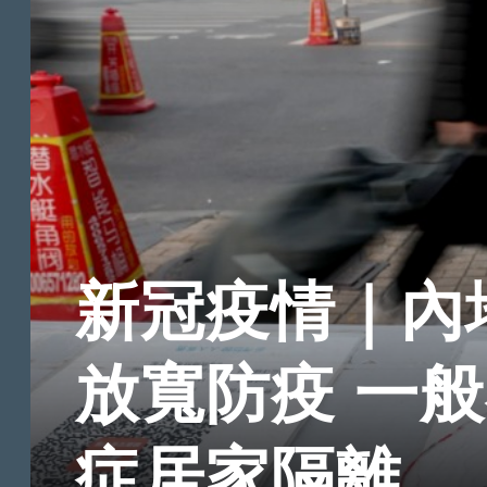
新冠疫情｜內
放寬防疫 一
症居家隔離