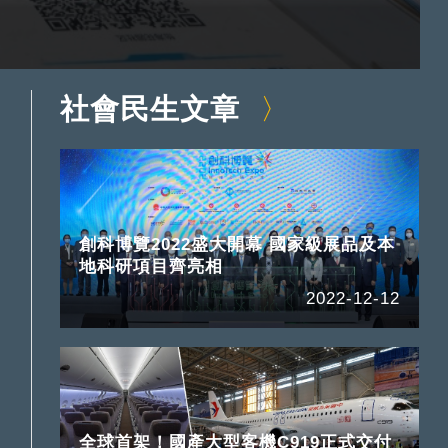
社會民生文章
創科博覽2022盛大開幕 國家級展品及本
地科研項目齊亮相
2022-12-12
全球首架！國產大型客機C919正式交付