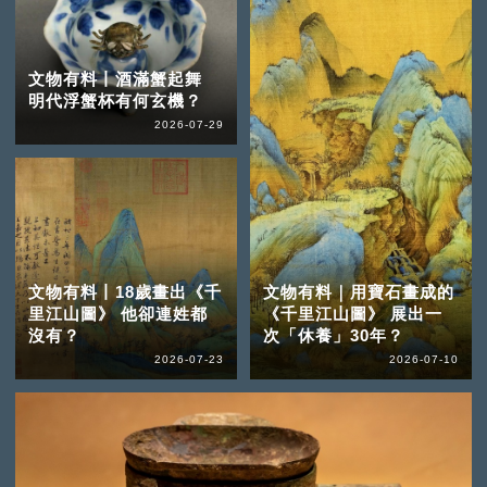
文物有料丨酒滿蟹起舞
明代浮蟹杯有何玄機？
2026-07-29
文物有料丨18歲畫出《千
文物有料｜用寶石畫成的
里江山圖》 他卻連姓都
《千里江山圖》 展出一
沒有？
次「休養」30年？
2026-07-23
2026-07-10