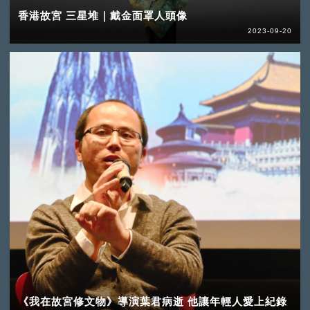
香港故宮 三星堆｜戴金面罩人頭像
2023-09-20
《我在故宮修文物》導演葉君病逝 他讓年輕人愛上紀錄