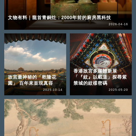
文物有料｜龍首青銅灶：2000年前的廚房黑科技
2026-04-16
香港故宮多媒體新展
故宮最神秘的「乾隆花
「『紋』以載道」探尋紫
園」 百年來首現真容
禁城的紋樣密碼
2025-10-14
2025-05-20