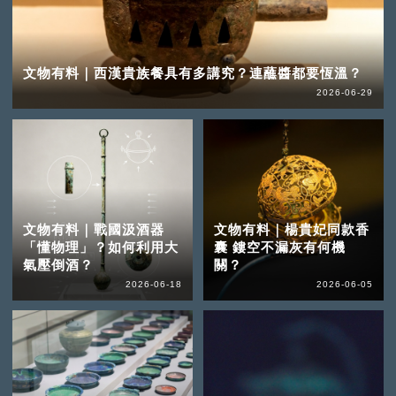
文物有料｜西漢貴族餐具有多講究？連蘸醬都要恆溫？
2026-06-29
文物有料｜戰國汲酒器
文物有料｜楊貴妃同款香
「懂物理」？如何利用大
囊 鏤空不漏灰有何機
氣壓倒酒？
關？
2026-06-18
2026-06-05