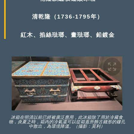
清乾隆（1736-1795年）
紅木、掐絲琺瑯、畫琺瑯、鉛鍍金
冰箱在明清以前已經被廣泛應用，此冰箱除了用於冷藏食
物，炎夏之時，箱內的冷氣還可以從箱蓋所飾古錢形的鏤孔
中散出，為環境降溫。（攝影：莫利）