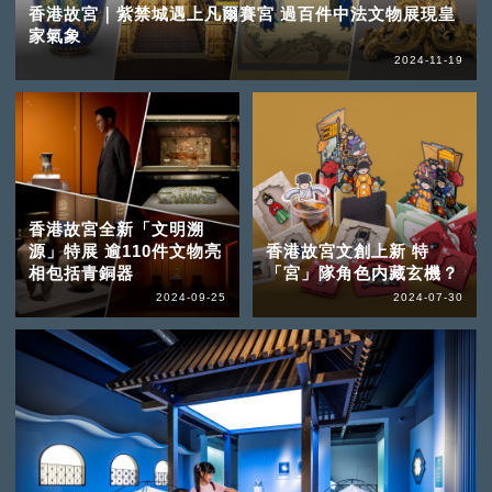
香港故宮｜紫禁城遇上凡爾賽宮 過百件中法文物展現皇
家氣象
2024-11-19
香港故宮全新「文明溯
源」特展 逾110件文物亮
香港故宮文創上新 特
相包括青銅器
「宮」隊角色内藏玄機？
2024-09-25
2024-07-30