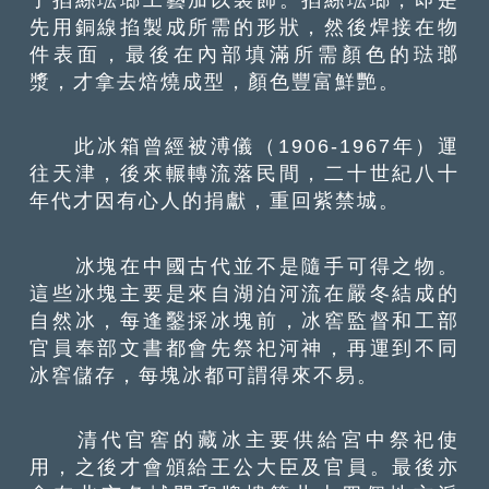
先用銅線掐製成所需的形狀，然後焊接在物
件表面，最後在內部填滿所需顏色的琺瑯
漿，才拿去焙燒成型，顏色豐富鮮艷。
此冰箱曾經被溥儀（1906-1967年）運
往天津，後來輾轉流落民間，二十世紀八十
年代才因有心人的捐獻，重回紫禁城。
冰塊在中國古代並不是隨手可得之物。
這些冰塊主要是來自湖泊河流在嚴冬結成的
自然冰，每逢鑿採冰塊前，冰窖監督和工部
官員奉部文書都會先祭祀河神，再運到不同
冰窖儲存，每塊冰都可謂得來不易。
清代官窖的藏冰主要供給宮中祭祀使
用，之後才會頒給王公大臣及官員。最後亦