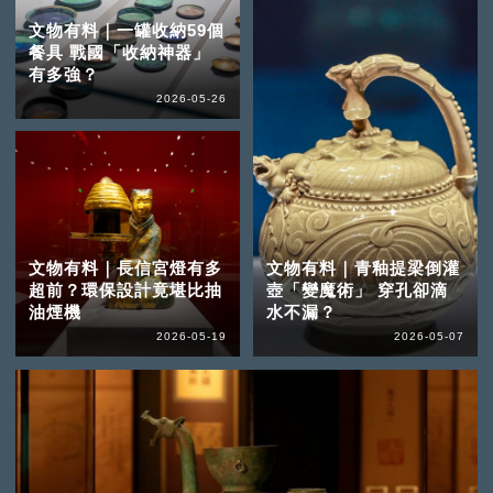
文物有料｜一罐收納59個
餐具 戰國「收納神器」
有多強？
2026-05-26
文物有料｜長信宮燈有多
文物有料｜青釉提梁倒灌
超前？環保設計竟堪比抽
壺「變魔術」 穿孔卻滴
油煙機
水不漏？
2026-05-19
2026-05-07