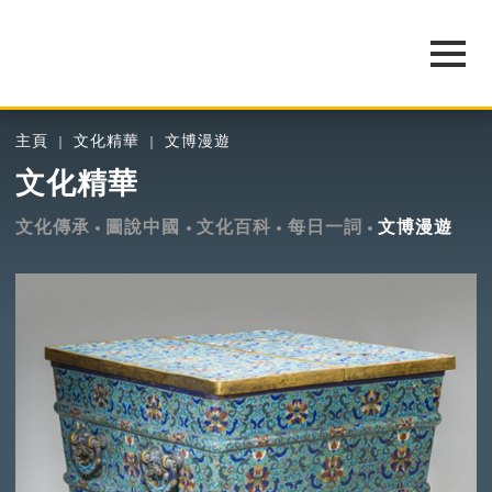
主頁
文化精華
文博漫遊
文化精華
文化傳承
圖說中國
文化百科
每日一詞
文博漫遊