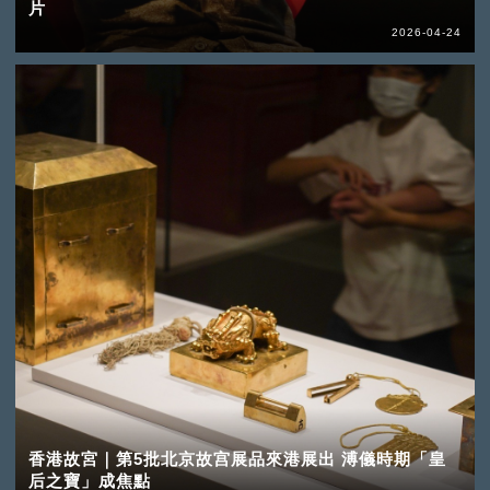
片
2026-04-24
香港故宮｜第5批北京故宫展品來港展出 溥儀時期「皇
后之寶」成焦點