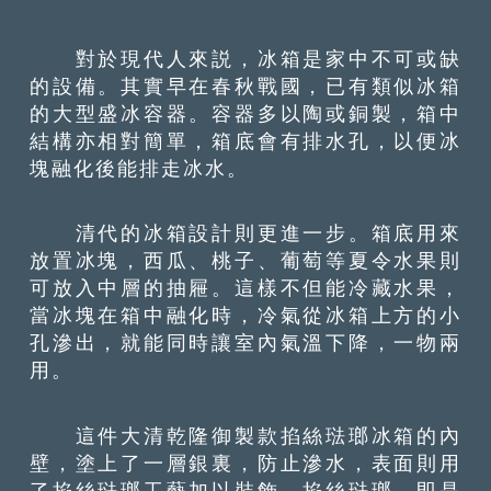
對於現代人來説，冰箱是家中不可或缺
的設備。其實早在春秋戰國，已有類似冰箱
的大型盛冰容器。容器多以陶或銅製，箱中
結構亦相對簡單，箱底會有排水孔，以便冰
塊融化後能排走冰水。
清代的冰箱設計則更進一步。箱底用來
放置冰塊，西瓜、桃子、葡萄等夏令水果則
可放入中層的抽屜。這樣不但能冷藏水果，
當冰塊在箱中融化時，冷氣從冰箱上方的小
孔滲出，就能同時讓室內氣溫下降，一物兩
用。
這件大清乾隆御製款掐絲琺瑯冰箱的內
壁，塗上了一層銀裏，防止滲水，表面則用
了掐絲琺瑯工藝加以裝飾。掐絲琺瑯，即是