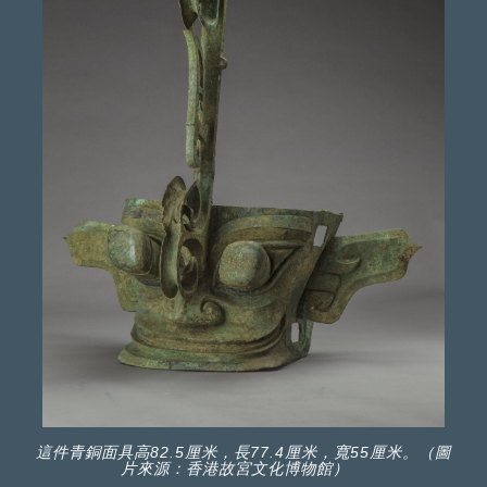
這件青銅面具高82.5厘米，長77.4厘米，寬55厘米。（圖
片來源：香港故宮文化博物館）