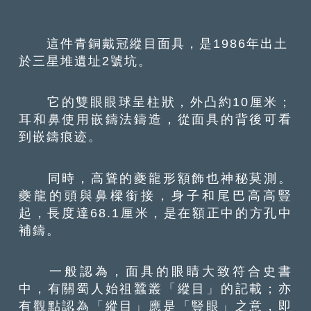
這件青銅戴冠縱目面具，是1986年出土
於三星堆遺址2號坑。
它的雙眼眼球呈柱狀，外凸約10厘米；
耳和鼻使用嵌鑄法鑄造，從面具的背後可看
到嵌鑄痕迹。
同時，高聳的夔龍形額飾也神秘莫測。
夔龍的頭與鼻樑銜接，身子和尾巴高高豎
起，長度達68.1厘米，是在額正中的方孔中
補鑄。
一般認為，面具的眼睛大致符合史書
中，有關蜀人始祖蠶叢「縱目」的記載；亦
有觀點認為「縱目」應是「豎眼」之意，即