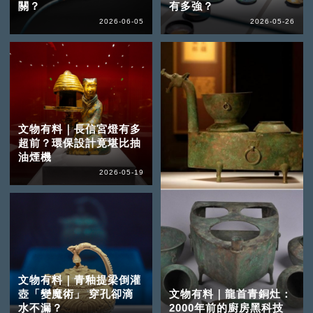
關？
有多強？
2026-06-05
2026-05-26
文物有料｜長信宮燈有多
超前？環保設計竟堪比抽
油煙機
2026-05-19
文物有料｜青釉提梁倒灌
壺「變魔術」 穿孔卻滴
文物有料｜龍首青銅灶：
水不漏？
2000年前的廚房黑科技