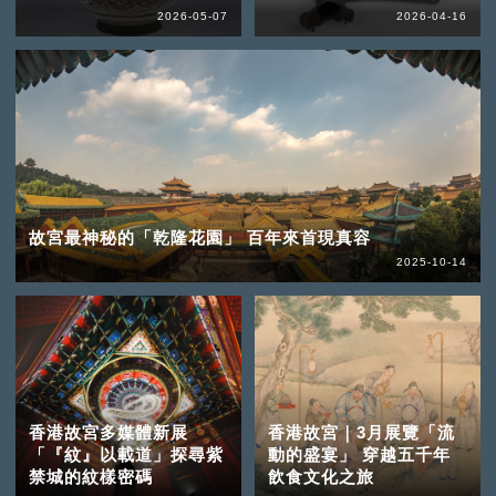
2026-05-07
2026-04-16
故宮最神秘的「乾隆花園」 百年來首現真容
2025-10-14
香港故宮多媒體新展
香港故宮｜3月展覽「流
「『紋』以載道」探尋紫
動的盛宴」 穿越五千年
禁城的紋樣密碼
飲食文化之旅