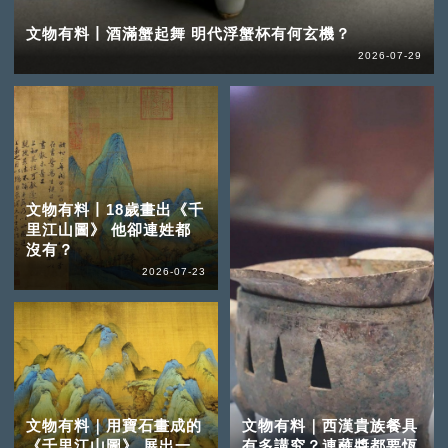
文物有料丨酒滿蟹起舞 明代浮蟹杯有何玄機？
2026-07-29
文物有料丨18歲畫出《千
里江山圖》 他卻連姓都
沒有？
2026-07-23
文物有料｜用寶石畫成的
文物有料｜西漢貴族餐具
《千里江山圖》 展出一
有多講究？連蘸醬都要恆