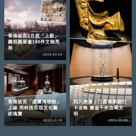
香港故宮3月底「上新」
圓明園展逾190件文物亮
相
2024-03-05
香港故宮「虛擬博物館」
四川旅遊｜三星堆新館打
上線 用科技呈現文化藝
卡攻略 邂逅千年古蜀文
術瑰寶
明
2023-11-30
2023-10-05