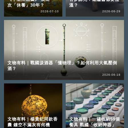
次「休養」30年？
溫？
2026-07-10
2026-06-29
文物有料｜戰國汲酒器「懂物理」？如何利用大氣壓倒
酒？
2026-06-18
文物有料｜楊貴妃同款香
文物有料｜一罐收納59個
囊 鏤空不漏灰有何機
餐具 戰國「收納神器」