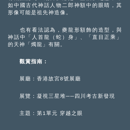
如中國古代神話人物二郎神額中的眼睛，其
形像可能是祖先神造像。
也有看法認為，夔龍形額飾的造型，與
神話中「人首龍（蛇）身」、「直目正乘」
的天神「燭龍」有關。
觀賞指南：
展廳：香港故宮8號展廳
展覽：凝視三星堆──四川考古新發現
主題：第1單元 穿越之眼